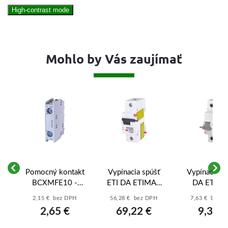
High-contrast mode
Mohlo by Vás zaujímať
kt
Pomocný kontakt
Vypínacia spúšť
Vypínacia s
BCXMFE10 -
ETI DA ETIMAT
DA ETIM
zapínací - pre
80/125 110-
P6/P10 12-
2,15 € bez DPH
56,28 € bez DPH
7,63 € bez 
použitie s CEM9-
415V AC -
AC/DC -
2,65 €
69,22 €
9,38 €
CEM105 -
002159321
0019084
004641510