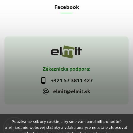
Facebook
Zákaznícka podpora:
+421 57 3811 427
elmit@elmit.sk
Používame súbory cookie, aby sme vám umožnili pohodlné
prehliadanie webovej stránky a vďaka analýze neustále zlepšovali
Copyright 2026
ELMIT - Elektroinštalačný materiál, svietidlá
.