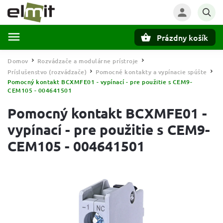
Prázdny košík
Hľadať
Domov
Rozvádzače a modulárne prístroje
/
/
Príslušenstvo (rozvádzače)
Pomocné kontakty a vypínacie spúšte
/
/
Pomocný kontakt BCXMFE01 - vypínací - pre použitie s CEM9-
CEM105 - 004641501
Pomocný kontakt BCXMFE01 -
vypínací - pre použitie s CEM9-
CEM105 - 004641501