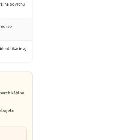
ží na povrchu
redí so
dentifikácie aj
ovrch káblov
ebujete