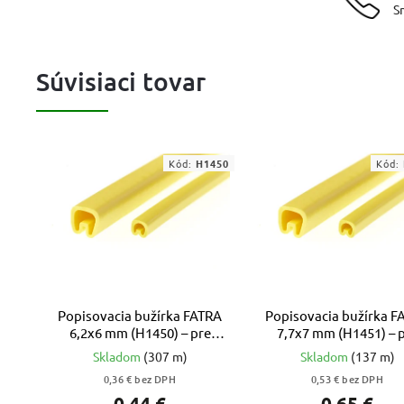
S
Súvisiaci tovar
Kód:
H1450
Kód:
Popisovacia bužírka FATRA
Popisovacia bužírka F
6,2x6 mm (H1450) – pre
7,7x7 mm (H1451) – 
vodiče 1,5 až 4,0 mm2
vodiče 2,5 až 6,0 m
Skladom
(307 m)
Skladom
(137 m)
0,36 € bez DPH
0,53 € bez DPH
0,44 €
0,65 €