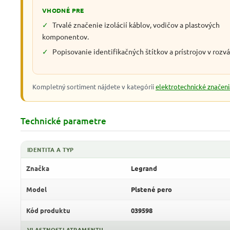
VHODNÉ PRE
✓
Trvalé značenie izolácií káblov, vodičov a plastových
komponentov.
✓
Popisovanie identifikačných štítkov a prístrojov v rozv
Kompletný sortiment nájdete v kategórii
elektrotechnické značeni
Technické parametre
IDENTITA A TYP
Značka
Legrand
Model
Plstené pero
Kód produktu
039598
VLASTNOSTI ATRAMENTU