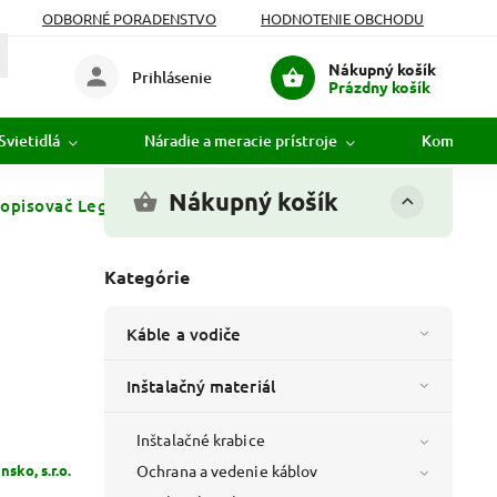
ODBORNÉ PORADENSTVO
HODNOTENIE OBCHODU
Nákupný košík
Prihlásenie
Prázdny košík
Svietidlá
Náradie a meracie prístroje
Komunikác
Nákupný košík
opisovač Legrand čierny nezmazateľný - 039598
Kategórie
Káble a vodiče
Inštalačný materiál
Inštalačné krabice
sko, s.r.o.
Ochrana a vedenie káblov