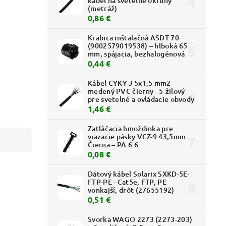
kábel na svetelné okruhy
(metráž)
0,86 €
Krabica inštalačná ASDT 70
(9002579019538) – hlboká 65
mm, spájacia, bezhalogénová
0,44 €
Kábel CYKY-J 5x1,5 mm2
medený PVC čierny - 5-žilový
pre svetelné a ovládacie obvody
1,46 €
Zatláčacia hmoždinka pre
viazacie pásky VCZ-9 43,5mm
Čierna – PA 6.6
0,08 €
Dátový kábel Solarix SXKD-5E-
FTP-PE - Cat5e, FTP, PE
vonkajší, drôt (27655192)
0,51 €
Svorka WAGO 2273 (2273-203)