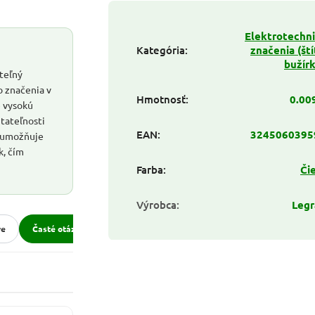
Elektrotechn
Kategória
:
značenia (ští
bužírky
teľný
o značenia v
Hmotnosť
:
0.00
 vysokú
itateľnosti
EAN
:
3245060395
t umožňuje
k, čím
Farba
:
Či
Výrobca
:
Leg
re
Časté otázky