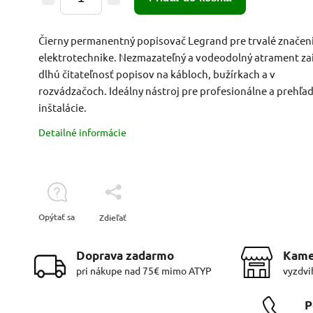
Čierny permanentný popisovač Legrand pre trvalé značeni
elektrotechnike. Nezmazateľný a vodeodolný atrament za
dlhú čitateľnosť popisov na kábloch, bužírkach a v
rozvádzačoch. Ideálny nástroj pre profesionálne a prehľa
inštalácie.
Detailné informácie
Opýtať sa
Zdieľať
Doprava zadarmo
Kame
pri nákupe nad 75€ mimo ATYP
vyzdvi
P