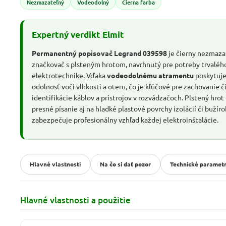
Nezmazateľný
Vodeodolný
Čierna farba
Expertný verdikt Elmit
Permanentný popisovač Legrand 039598
je čierny nezmaza
značkovač s plsteným hrotom, navrhnutý pre potreby trvaléh
elektrotechnike. Vďaka
vodeodolnému atramentu
poskytuje
odolnosť voči vlhkosti a oteru, čo je kľúčové pre zachovanie č
identifikácie káblov a prístrojov v rozvádzačoch. Plstený hro
presné písanie aj na hladké plastové povrchy izolácií či bužíro
zabezpečuje profesionálny vzhľad každej elektroinštalácie.
Hlavné vlastnosti
Na čo si dať pozor
Technické paramet
Hlavné vlastnosti a použitie