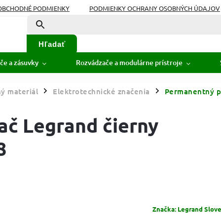
OBCHODNÉ PODMIENKY
PODMIENKY OCHRANY OSOBNÝCH ÚDAJOV
Hľadať
če a zásuvky
Rozvádzače a modulárne prístroje
ý materiál
Elektrotechnické značenia
Permanentný p
/
/
č Legrand čierny
8
Značka:
Legrand Sloven