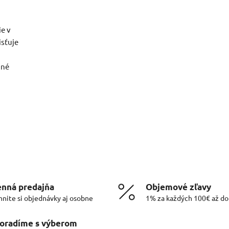
e v
isťuje
dné
nná predajňa
Objemové zľavy
hnite si objednávky aj osobne
1% za každých 100€ až d
oradíme s výberom