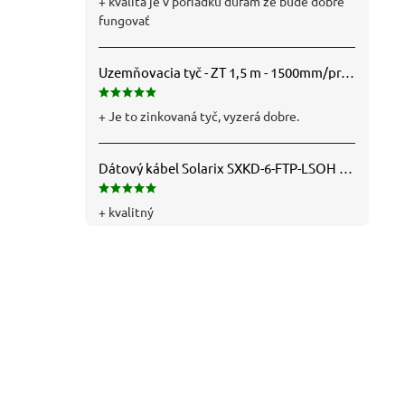
+ kvalita je v poriadku dufam že bude dobre
fungovať
Uzemňovacia tyč - ZT 1,5 m - 1500mm/pr.25mm - Fe/Zn - f712112
+ Je to zinkovaná tyč, vyzerá dobre.
Dátový kábel Solarix SXKD-6-FTP-LSOH - Cat6, FTP, LSOH, drôt (26000005)
+ kvalitný