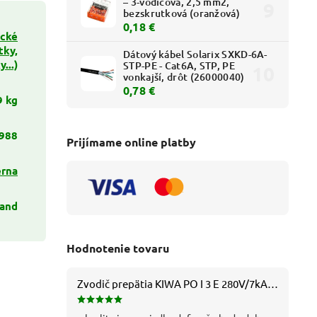
– 3-vodičová, 2,5 mm2,
bezskrutková (oranžová)
0,18 €
ické
tky,
Dátový kábel Solarix SXKD-6A-
...)
STP-PE - Cat6A, STP, PE
vonkajší, drôt (26000040)
0,78 €
9 kg
988
Prijímame online platby
erna
rand
Hodnotenie tovaru
Zvodič prepätia KIWA PO I 3 E 280V/7kA B+C+D (T1+T2+T3) 3P - 81.201