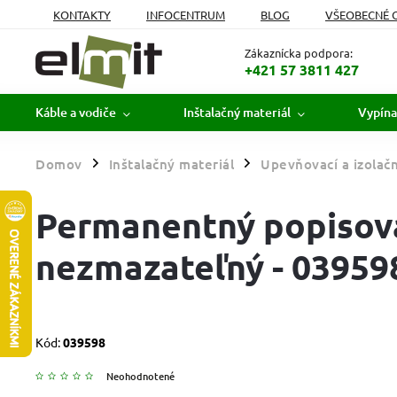
KONTAKTY
INFOCENTRUM
BLOG
VŠEOBECNÉ 
MOJA OBJEDNÁVKA
Zákaznícka podpora:
+421 57 3811 427
Káble a vodiče
Inštalačný materiál
Vypína
Domov
Inštalačný materiál
Upevňovací a izolačn
/
/
Permanentný popisova
nezmazateľný - 03959
Kód:
039598
Neohodnotené