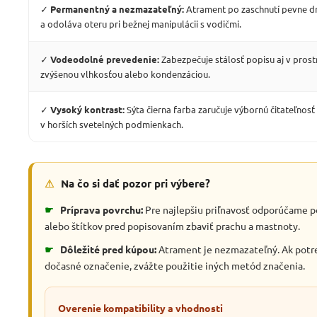
✓
Permanentný a nezmazateľný:
Atrament po zaschnutí pevne dr
a odoláva oteru pri bežnej manipulácii s vodičmi.
✓
Vodeodolné prevedenie:
Zabezpečuje stálosť popisu aj v prost
zvýšenou vlhkosťou alebo kondenzáciou.
✓
Vysoký kontrast:
Sýta čierna farba zaručuje výbornú čitateľnosť i
v horších svetelných podmienkach.
⚠
Na čo si dať pozor pri výbere?
☛
Príprava povrchu:
Pre najlepšiu priľnavosť odporúčame p
alebo štítkov pred popisovaním zbaviť prachu a mastnoty.
☛
Dôležité pred kúpou:
Atrament je nezmazateľný. Ak potr
dočasné označenie, zvážte použitie iných metód značenia.
Overenie kompatibility a vhodnosti