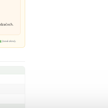
ádzačoch.
a
.
(nové okno)