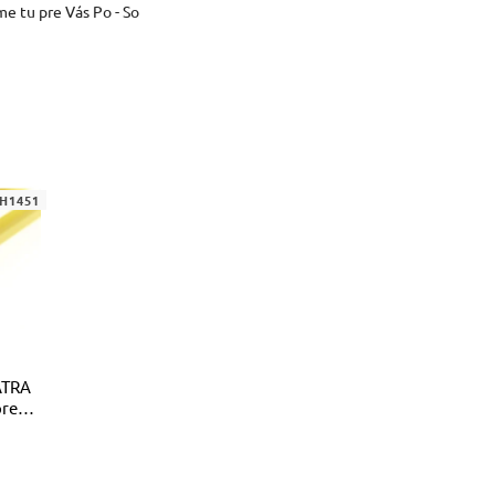
me tu pre Vás Po - So
H1451
ATRA
pre
m2