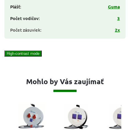
Plášť
:
Guma
Počet vodičov
:
3
Počet zásuviek
:
2x
High-contrast mode
Mohlo by Vás zaujímať