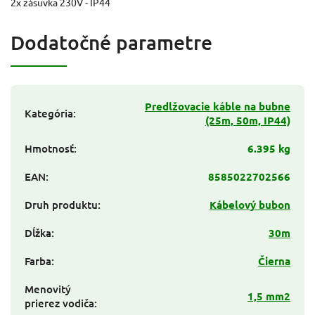
2x zásuvka 230V - IP44
Dodatočné parametre
Predlžovacie káble na bubne
Kategória
:
(25m, 50m, IP44)
Hmotnosť
:
6.395 kg
EAN
:
8585022702566
Druh produktu
:
Kábelový bubon
Dĺžka
:
30m
Farba
:
Čierna
Menovitý
1,5 mm2
prierez vodiča
: