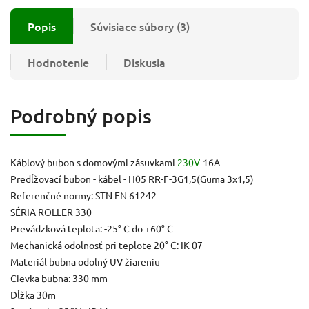
Popis
Súvisiace súbory (3)
Hodnotenie
Diskusia
Podrobný popis
Káblový bubon s domovými zásuvkami
230V
-16A
Predĺžovací bubon - kábel - H05 RR-F-3G1,5(Guma 3x1,5)
Referenčné normy: STN EN 61242
SÉRIA ROLLER 330
Prevádzková teplota: -25° C do +60° C
Mechanická odolnosť pri teplote 20° C: IK 07
Materiál bubna odolný UV žiareniu
Cievka bubna: 330 mm
Dĺžka 30m