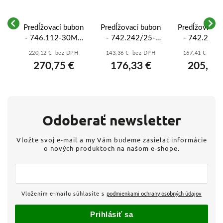
on
Predĺžovací bubon
Predĺžovací bubon
Predĺžovací 
0M
- 746.112-30M -
- 742.242/25-
- 742.242/
0V
2x16A/5p/400V,
30M - 2x230V -
40M - 2x23
H
220,12 € bez DPH
143,36 € bez DPH
167,41 € bez
 -
1x230V - 5x2,5 -
3x2,5 - GUMA -
3x2,5 - GU
270,75 €
176,33 €
205,92
GUMA - 30
30 metrov
40 metro
metrov
Odoberať newsletter
Vložte svoj e-mail a my Vám budeme zasielať informácie
o nových produktoch na našom e-shope.
Vložením e-mailu súhlasíte s
podmienkami ochrany osobných údajov
Prihlásiť sa