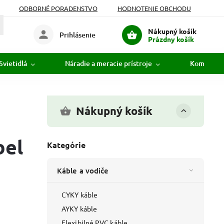
ODBORNÉ PORADENSTVO
HODNOTENIE OBCHODU
Nákupný košík
Prihlásenie
Prázdny košík
Svietidlá
Náradie a meracie prístroje
Komunikác
Nákupný košík
bel
Kategórie
Káble a vodiče
CYKY káble
AYKY káble
Flexibilné PVC káble