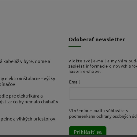
Odoberať newsletter
á kabeláž v byte, dome a
Vložte svoj e-mail a my Vám bu
zasielať informácie o nových pr
našom e-shope.
ny elektroinštalácie – výšky
Email
ypínačov
die pre elektrikára a
stra: čo by nemalo chýbať v
Vložením e-mailu súhlasíte s
podmienkami ochrany osobných úd
peľne a vlhkých priestorov
Prihlásiť sa