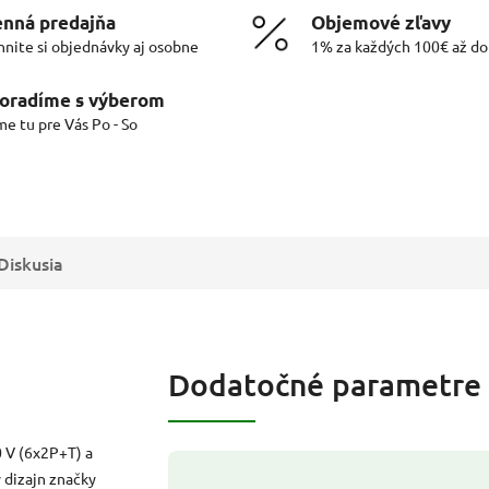
nná predajňa
Objemové zľavy
hnite si objednávky aj osobne
1% za každých 100€ až d
oradíme s výberom
me tu pre Vás Po - So
Diskusia
Dodatočné parametre
 V (6x2P+T) a
y dizajn značky