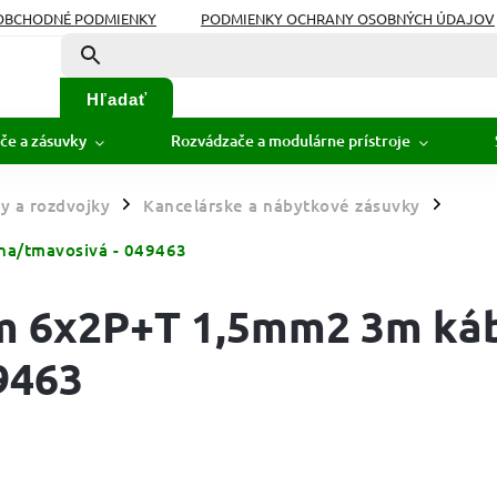
OBCHODNÉ PODMIENKY
PODMIENKY OCHRANY OSOBNÝCH ÚDAJOV
Hľadať
če a zásuvky
Rozvádzače a modulárne prístroje
y a rozdvojky
Kancelárske a nábytkové zásuvky
/
/
na/tmavosivá - 049463
m 6x2P+T 1,5mm2 3m ká
9463