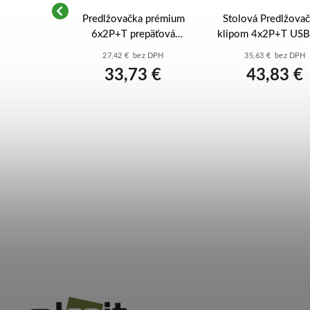
a prémium
Predlžovačka prémium
Stolová Predlžovač
2 3m kábel
6x2P+T prepäťová
klipom 4x2P+T US
vá - 049461
ochrana 1,5mm2 1,5m
1,5mm2 1,5m kábel č
ez DPH
27,42 € bez DPH
35,63 € bez DPH
kábel čierna/tmavosivá -
- 050412
5 €
33,73 €
43,83 €
049426