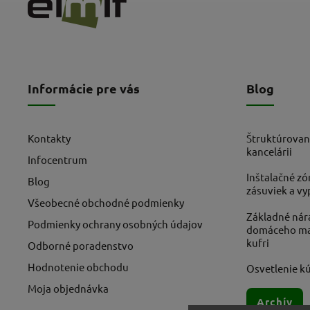
Informácie pre vás
Blog
Kontakty
Štruktúrovan
kancelárii
Infocentrum
Inštalačné zó
Blog
zásuviek a v
Všeobecné obchodné podmienky
Základné nára
Podmienky ochrany osobných údajov
domáceho maj
kufri
Odborné poradenstvo
Hodnotenie obchodu
Osvetlenie kú
Moja objednávka
Archív