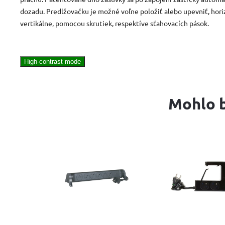
dozadu. Predlžovačku je možné voľne položiť alebo upevniť, hor
vertikálne, pomocou skrutiek, respektíve sťahovacích pások.
High-contrast mode
Mohlo b