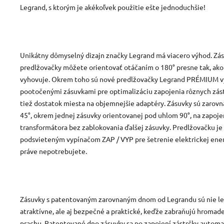
Legrand, s ktorým je akékoľvek použitie ešte jednoduchšie!
Unikátny dômyselný dizajn značky Legrand má viacero výhod. Zá
predlžovačky môžete orientovať otáčaním o 180° presne tak, ako
vyhovuje. Okrem toho sú nové predlžovačky Legrand PRÉMIUM 
pootočenými zásuvkami pre optimalizáciu zapojenia rôznych zást
tiež dostatok miesta na objemnejšie adaptéry. Zásuvky sú zarov
45°, okrem jednej zásuvky orientovanej pod uhlom 90°, na zapoj
transformátora bez zablokovania ďalšej zásuvky. Predlžovačku j
podsvieteným vypínačom ZAP / VYP pre šetrenie elektrickej ener
práve nepotrebujete.
Zásuvky s patentovaným zarovnaným dnom od Legrandu sú nie le
atraktívne, ale aj bezpečné a praktické, keďže zabraňujú hromad
prachu. Patentované dno zásuvky sa po zapojení zástrčky automa