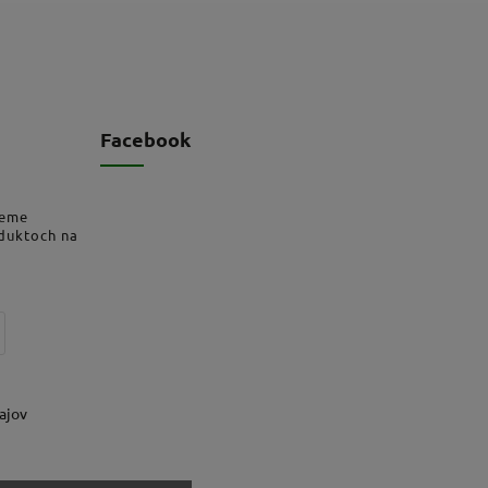
Facebook
deme
oduktoch na
ajov