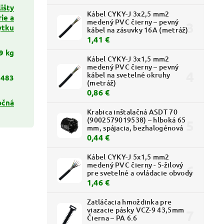
išty
Kábel CYKY-J 3x2,5 mm2
ie a
medený PVC čierny – pevný
ytku
kábel na zásuvky 16A (metráž)
1,41 €
9 kg
Kábel CYKY-J 3x1,5 mm2
medený PVC čierny – pevný
kábel na svetelné okruhy
3483
(metráž)
0,86 €
očná
Krabica inštalačná ASDT 70
(9002579019538) – hlboká 65
mm, spájacia, bezhalogénová
0,44 €
Kábel CYKY-J 5x1,5 mm2
medený PVC čierny - 5-žilový
pre svetelné a ovládacie obvody
1,46 €
Zatláčacia hmoždinka pre
viazacie pásky VCZ-9 43,5mm
Čierna – PA 6.6