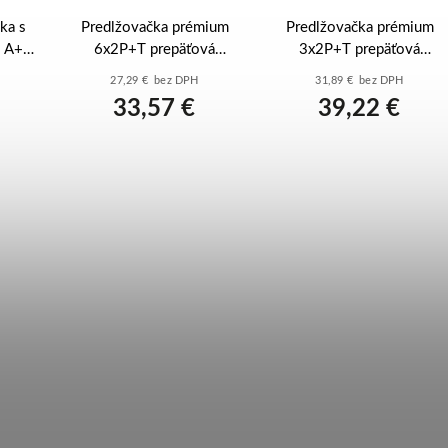
ka s
Predlžovačka prémium
Predlžovačka prémium
B A+A
6x2P+T prepäťová
3x2P+T prepäťová
ierna
ochrana 1,5mm2 1,5m
ochrana USB A+C 1,5m
27,29 € bez DPH
31,89 € bez DPH
kábel biela/tmavosivá -
kábel čierna/tmavosivá -
33,57 €
39,22 €
049418
049424