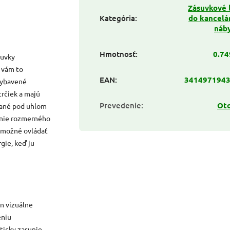
Zásuvkové l
Kategória
:
do kancelár
náb
Hmotnosť
:
0.74
suvky
 vám to
EAN
:
341497194
vybavené
rčiek a majú
Prevedenie
:
Ot
nané pod uhlom
enie rozmerného
e možné ovládať
gie, keď ju
n vizuálne
eniu
ticky zasunie