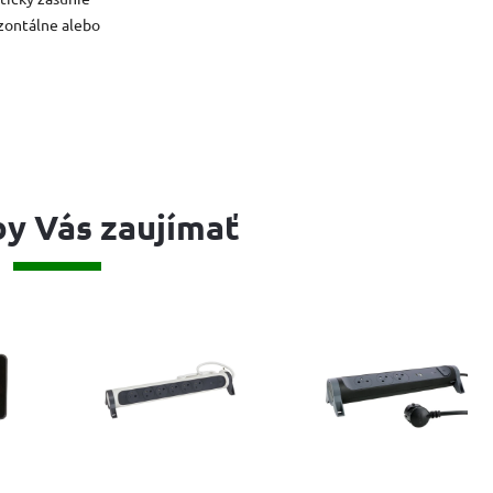
izontálne alebo
y Vás zaujímať