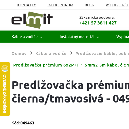
KONTAKTY
INFOCENTRUM
BLOG
VŠEOBECNÉ 
MOJA OBJEDNÁVKA
Zákaznícka podpora:
+421 57 3811 427
Káble a vodiče
Inštalačný materiál
Vypína
Domov
Káble a vodiče
Predlžovacie káble, bubn
/
/
Predlžovačka prémium 6x2P+T 1,5mm2 3m kábel čier
Predlžovačka prémiu
čierna/tmavosivá - 04
Kód:
049463