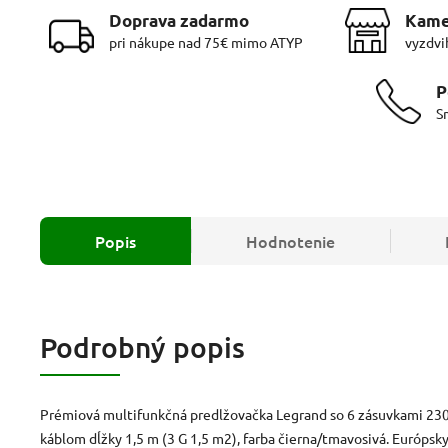
Doprava zadarmo
Kame
pri nákupe nad 75€ mimo ATYP
vyzdvi
P
S
Popis
Hodnotenie
Podrobný popis
Prémiová multifunkčná predlžovačka Legrand so 6 zásuvkami 230
káblom dĺžky 1,5 m (3 G 1,5 m2), farba čierna/tmavosivá. Európsk