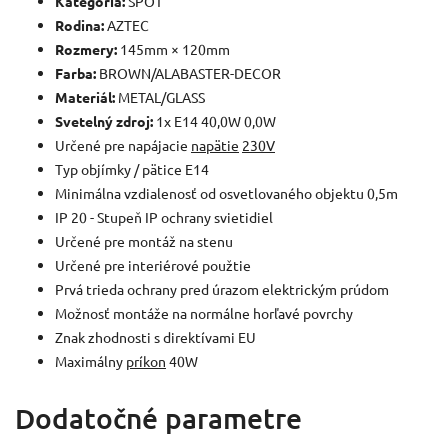
Kategória:
SPOT
Rodina:
AZTEC
Rozmery:
145mm × 120mm
Farba:
BROWN/ALABASTER-DECOR
Materiál:
METAL/GLASS
Svetelný zdroj:
1x E14 40,0W 0,0W
Určené pre napájacie
napätie
230V
Typ objímky / pätice E14
Minimálna vzdialenosť od osvetlovaného objektu 0,5m
IP 20 - Stupeň IP ochrany svietidiel
Určené pre montáž na stenu
Určené pre interiérové použtie
Prvá trieda ochrany pred úrazom elektrickým prúdom
Možnosť montáže na normálne horľavé povrchy
Znak zhodnosti s direktívami EU
Maximálny
príkon
40W
Dodatočné parametre