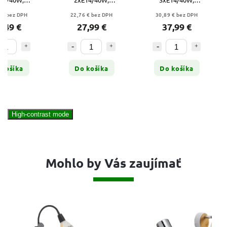
WN/GOLD
BROWN/GOLD
BROWN/GOLD
 € bez DPH
22,76 € bez DPH
30,89 € bez DPH
6,49 €
27,99 €
37,99 €
 košíka
Do košíka
Do košíka
High-contrast mode
Mohlo by Vás zaujímať