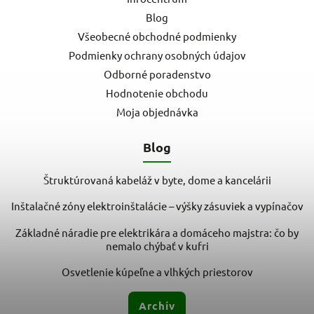
Blog
Všeobecné obchodné podmienky
Podmienky ochrany osobných údajov
Odborné poradenstvo
Hodnotenie obchodu
Moja objednávka
Blog
Štruktúrovaná kabeláž v byte, dome a kancelárii
Inštalačné zóny elektroinštalácie – výšky zásuviek a vypínačov
Základné náradie pre elektrikára a domáceho majstra: čo by
nemalo chýbať v kufri
Osvetlenie kúpeľne a vlhkých priestorov
Archív