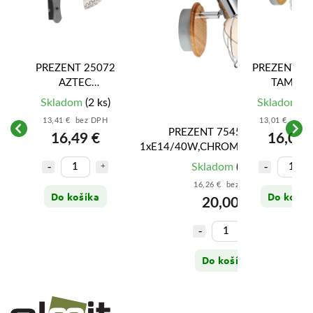
2
PREZENT 25072
PREZENT 2
AZTEC
TAMETA
W,
1xE14/40W,
1xE14/40
Skladom
(2 ks)
Skladom
(4
BROWN/GOLD
WHITE,LIG
13,41 € bez DPH
13,01 € bez 
WOOD
PREZENT 75450 PADRE
16,49 €
16,00 
1xE14/40W,CHROME,LIGHT,WHITE
Skladom
(2 ks)
16,26 € bez DPH
Do košíka
Do košík
20,00 €
Do košíka