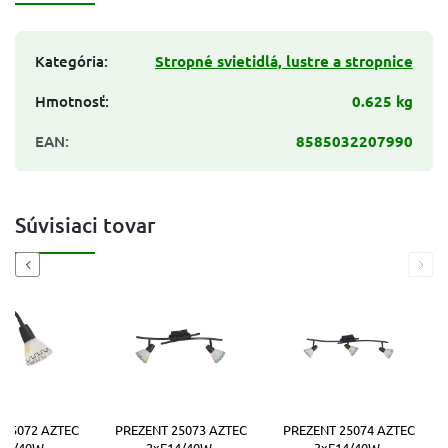
Kategória
:
Stropné svietidlá, lustre a stropnice
Hmotnosť
:
0.625 kg
EAN
:
8585032207990
Súvisiaci tovar
Previous
Next
 25072 AZTEC
PREZENT 25073 AZTEC
PREZENT 25074 AZTEC
14/40W,
2xE14/40W,
3xE14/40W,