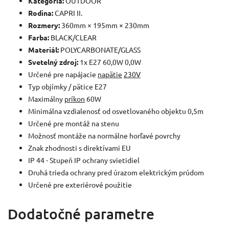
Kategória:
OUTDOOR
Rodina:
CAPRI II.
Rozmery:
360mm × 195mm × 230mm
Farba:
BLACK/CLEAR
Materiál:
POLYCARBONATE/GLASS
Svetelný zdroj:
1x E27 60,0W 0,0W
Určené pre napájacie
napätie
230V
Typ objímky / pätice E27
Maximálny
príkon
60W
Minimálna vzdialenosť od osvetlovaného objektu 0,5m
Určené pre montáž na stenu
Možnosť montáže na normálne horľavé povrchy
Znak zhodnosti s direktívami EU
IP 44 - Stupeň IP ochrany svietidiel
Druhá trieda ochrany pred úrazom elektrickým prúdom
Určené pre exteriérové použitie
Dodatočné parametre