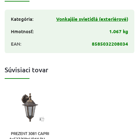
Kategória
:
Vonkajšie svietidlá (exteriérové)
Hmotnosť
:
1.067 kg
EAN
:
8585032208034
Súvisiaci tovar
PREZENT 3081 CAPRI
1xE27/60W,IP44,RUSTIC/CLEAR,