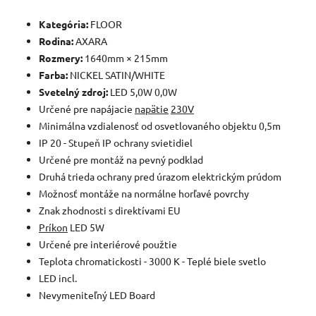
Kategória:
FLOOR
Rodina:
AXARA
Rozmery:
1640mm × 215mm
Farba:
NICKEL SATIN/WHITE
Svetelný zdroj:
LED 5,0W 0,0W
Určené pre napájacie
napätie
230V
Minimálna vzdialenosť od osvetlovaného objektu 0,5m
IP 20 - Stupeň IP ochrany svietidiel
Určené pre montáž na pevný podklad
Druhá trieda ochrany pred úrazom elektrickým prúdom
Možnosť montáže na normálne horľavé povrchy
Znak zhodnosti s direktívami EU
Príkon
LED 5W
Určené pre interiérové použtie
Teplota chromatickosti - 3000 K - Teplé biele svetlo
LED incl.
Nevymeniteľný LED Board