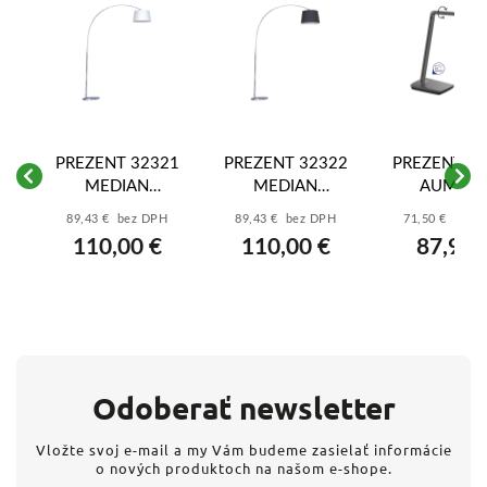
PREZENT 32321
PREZENT 32322
PREZENT 6
E
MEDIAN
MEDIAN
AUMER
1xE27/40W,
1xE27/40W,
LED/8W,300
89,43 € bez DPH
89,43 € bez DPH
71,50 € bez 
CHROME,
CHROME,
GREY
110,00 €
110,00 €
87,95 
WHITE,FLOOR
BLACK,FLOOR
Odoberať newsletter
Vložte svoj e-mail a my Vám budeme zasielať informácie
o nových produktoch na našom e-shope.