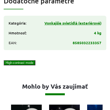
Dodatočné parametre
Kategória
:
Vonkajšie svietidlá (exteriérové)
Hmotnosť
:
4 kg
EAN
:
8585032233357
High-contrast mode
Mohlo by Vás zaujímať