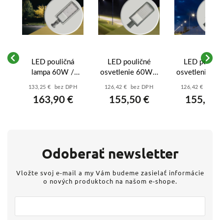
LED pouličná
LED pouličné
LED poulič
,
lampa 60W /
osvetlenie 60W /
osvetlenie 6
a
5000K - LSL722
5000K - LSL522
2700K - LS
H
133,25 € bez DPH
126,42 € bez DPH
126,42 € bez
3
163,90 €
155,50 €
155,50
Odoberať newsletter
Vložte svoj e-mail a my Vám budeme zasielať informácie
o nových produktoch na našom e-shope.