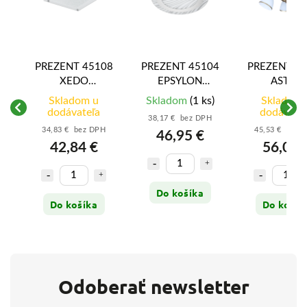
26
PREZENT 45108
PREZENT 45104
PREZENT 6
XEDO
EPSYLON
ASTER
3xE27/60W,
2xE27/60W,
3xE27/60W, 
)
Skladom u
Skladom
(1 ks)
Skladom 
TE
WHITE
WHITE
WHITE
dodávateľa
dodávate
38,17 € bez DPH
GLASS/CHROME
CHROME/MATT
34,83 € bez DPH
45,53 € bez 
46,95 €
42,84 €
56,00 
Do košíka
Do košíka
Do košík
Odoberať newsletter