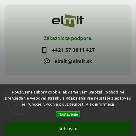
Zákaznícka podpora:
+421 57 3811 427
elmit@elmit.sk
Používame súbory cookie, aby sme vám umožnili pohodlné
prehliadanie webovej stránky a vďaka analýze neustále zlepšovali
Copyright 2026
ELMIT - Elektroinštalačný materiál, svietidlá
.
jej funkcie, výkon a použiteľnosť.
Viac informácií
Všetky práva vyhradené.
Vytvořil
Shoptet
| Design
Shoptak.cz
Nastavenie
Súhlasím