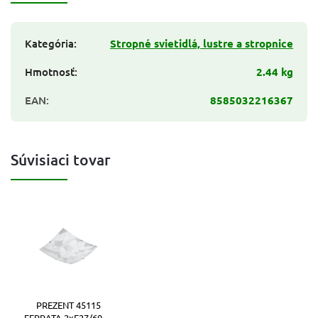
Kategória
:
Stropné svietidlá, lustre a stropnice
Hmotnosť
:
2.44 kg
EAN
:
8585032216367
Súvisiaci tovar
PREZENT 45115
FERRATA 2xE27/60W,