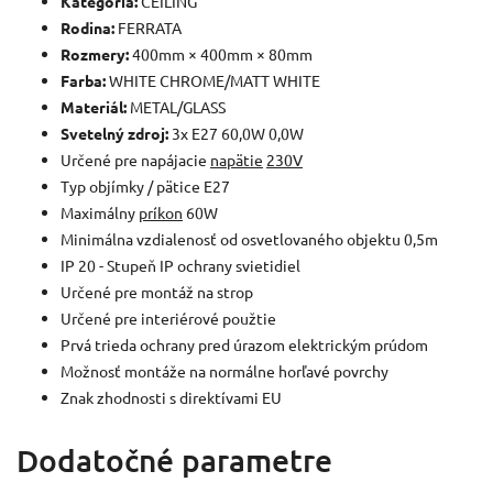
Kategória:
CEILING
Rodina:
FERRATA
Rozmery:
400mm × 400mm × 80mm
Farba:
WHITE CHROME/MATT WHITE
Materiál:
METAL/GLASS
Svetelný zdroj:
3x E27 60,0W 0,0W
Určené pre napájacie
napätie
230V
Typ objímky / pätice E27
Maximálny
príkon
60W
Minimálna vzdialenosť od osvetlovaného objektu 0,5m
IP 20 - Stupeň IP ochrany svietidiel
Určené pre montáž na strop
Určené pre interiérové použtie
Prvá trieda ochrany pred úrazom elektrickým prúdom
Možnosť montáže na normálne horľavé povrchy
Znak zhodnosti s direktívami EU
Dodatočné parametre