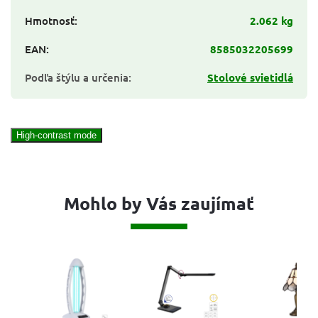
Hmotnosť
:
2.062 kg
EAN
:
8585032205699
Podľa štýlu a určenia
:
Stolové svietidlá
High-contrast mode
Mohlo by Vás zaujímať