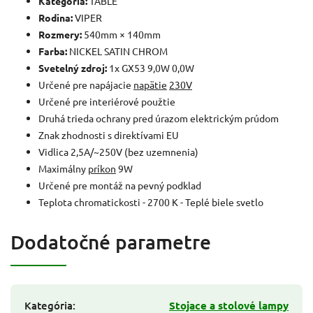
Kategória:
TABLE
Rodina:
VIPER
Rozmery:
540mm × 140mm
Farba:
NICKEL SATIN CHROM
Svetelný zdroj:
1x GX53 9,0W 0,0W
Určené pre napájacie
napätie
230V
Určené pre interiérové použtie
Druhá trieda ochrany pred úrazom elektrickým prúdom
Znak zhodnosti s direktívami EU
Vidlica 2,5A/~250V (bez uzemnenia)
Maximálny
príkon
9W
Určené pre montáž na pevný podklad
Teplota chromatickosti - 2700 K - Teplé biele svetlo
Dodatočné parametre
Kategória
:
Stojace a stolové lampy