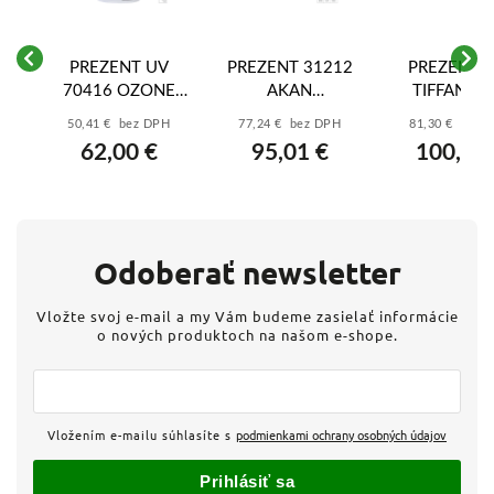
56
PREZENT UV
PREZENT 31212
PREZENT 
70416 OZONE
AKAN
TIFFANY XII
DISINFECTION
LED/9W,3000-
1xE14/40
50,41 € bez DPH
77,24 € bez DPH
81,30 € bez 
LAMP 38W
6500K, SILVER
TABLE
62,00 €
95,01 €
100,00
,
BRUSH
Odoberať newsletter
Vložte svoj e-mail a my Vám budeme zasielať informácie
o nových produktoch na našom e-shope.
Vložením e-mailu súhlasíte s
podmienkami ochrany osobných údajov
Prihlásiť sa