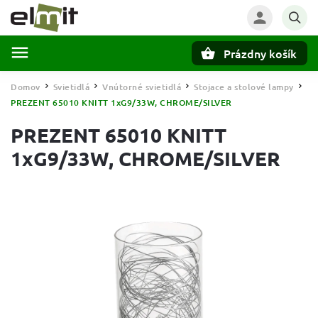
Prázdny košík
Hľadať
Domov
Svietidlá
Vnútorné svietidlá
Stojace a stolové lampy
/
/
/
/
PREZENT 65010 KNITT 1xG9/33W, CHROME/SILVER
PREZENT 65010 KNITT
1xG9/33W, CHROME/SILVER