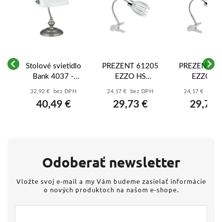
55
Stolové svietidlo
PREZENT 61205
PREZENT 6
Bank 4037 -
EZZO HS
EZZO H
S,
saténová
1xG9/33(40W),
1xG9/33(40
32,92 € bez DPH
24,17 € bez DPH
24,17 € bez 
E
chrómová - biela
CHR/FROSTED
CHR/SMOK
40,49 €
29,73 €
29,73 
Odoberať newsletter
Vložte svoj e-mail a my Vám budeme zasielať informácie
o nových produktoch na našom e-shope.