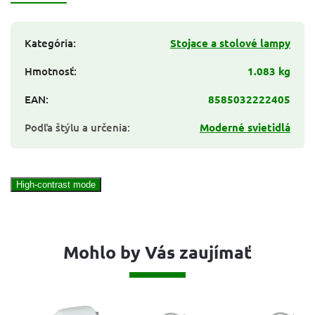
Kategória
:
Stojace a stolové lampy
Hmotnosť
:
1.083 kg
EAN
:
8585032222405
Podľa štýlu a určenia
:
Moderné svietidlá
High-contrast mode
Mohlo by Vás zaujímať