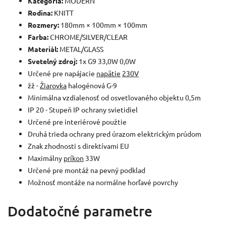
Kategória:
MODERN
Rodina:
KNITT
Rozmery:
180mm × 100mm × 100mm
Farba:
CHROME/SILVER/CLEAR
Materiál:
METAL/GLASS
Svetelný zdroj:
1x G9 33,0W 0,0W
Určené pre napájacie
napätie
230V
žž -
Žiarovka
halogénová G-9
Minimálna vzdialenosť od osvetlovaného objektu 0,5m
IP 20 - Stupeň IP ochrany svietidiel
Určené pre interiérové použtie
Druhá trieda ochrany pred úrazom elektrickým prúdom
Znak zhodnosti s direktívami EU
Maximálny
príkon
33W
Určené pre montáž na pevný podklad
Možnosť montáže na normálne horľavé povrchy
Dodatočné parametre