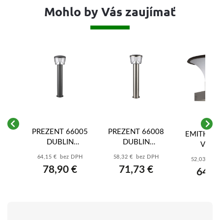
Mohlo by Vás zaujímať
13
PREZENT 66005
PREZENT 66008
EMITHOR
4,
DUBLIN
DUBLIN
VIEN
LED/11W,4000K,IP44,
LED/11W,4000K,IP44,
1xE27/18W,I
64,15 € bez DPH
58,32 € bez DPH
52,03 € b
56CM, D.GREY
56CM,ST.STEEL
GRE
78,90 €
71,73 €
64,0