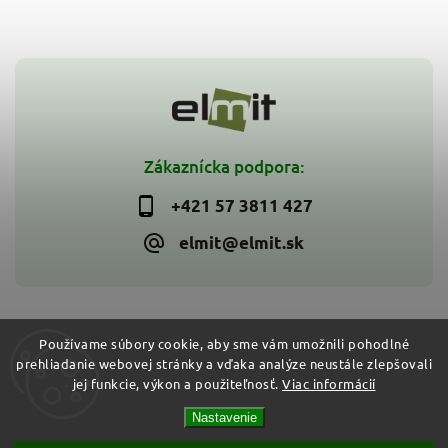
Zákaznícka podpora:
+421 57 3811 427
elmit@elmit.sk
Používame súbory cookie, aby sme vám umožnili pohodlné
prehliadanie webovej stránky a vďaka analýze neustále zlepšovali
Copyright 2026
ELMIT - Elektroinštalačný materiál, svietidlá
.
jej funkcie, výkon a použiteľnosť.
Viac informácií
Všetky práva vyhradené.
Vytvořil
Shoptet
| Design
Shoptak.cz
Nastavenie