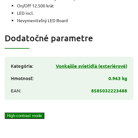
On/Off 12.500 krát
LED incl.
Nevymeniteľný LED Board
Dodatočné parametre
Kategória
:
Vonkajšie svietidlá (exteriérové)
Hmotnosť
:
0.963 kg
EAN
:
8585032223488
High-contrast mode