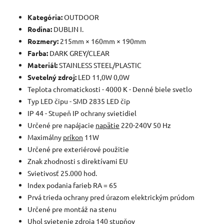
Kategória:
OUTDOOR
Rodina:
DUBLIN I.
Rozmery:
215mm × 160mm × 190mm
Farba:
DARK GREY/CLEAR
Materiál:
STAINLESS STEEL/PLASTIC
Svetelný zdroj:
LED 11,0W 0,0W
Teplota chromatickosti - 4000 K - Denné biele svetlo
Typ LED čipu - SMD 2835 LED čip
IP 44 - Stupeň IP ochrany svietidiel
Určené pre napájacie
napätie
220-240V 50 Hz
Maximálny
príkon
11W
Určené pre exteriérové použitie
Znak zhodnosti s direktívami EU
Svietivosť 25.000 hod.
Index podania farieb RA = 65
Prvá trieda ochrany pred úrazom elektrickým prúdom
Určené pre montáž na stenu
Uhol svietenie zdroja 140 stupňov