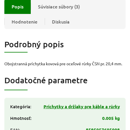
Popis
Súvisiace súbory (3)
Hodnotenie
Diskusia
Podrobný popis
Obojstranná príchytka kovová pre oceľové rúrky ČSN pr. 20,4 mm.
Dodatočné parametre
Kategória
:
Príchytky a držiaky pre káble a rúrky
Hmotnosť
:
0.005 kg
EAN
:
8595057605008