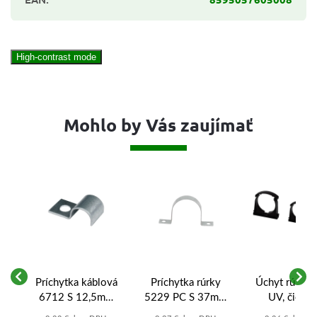
High-contrast mode
Mohlo by Vás zaujímať
t
Príchytka káblová
Príchytka rúrky
Úchyt rúrky 
6712 S 12,5mm
5229 PC S 37mm
UV, čierny
jednostranná
obojstranná
860.1320/