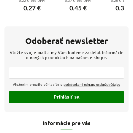
0,22 € bez DPH
0,37 € bez DPH
0,26 € bez 
zinkovaná
kovová zinkovaná
0,27 €
0,45 €
0,32 €
Odoberať newsletter
Vložte svoj e-mail a my Vám budeme zasielať informácie
o nových produktoch na našom e-shope.
Vložením e-mailu súhlasíte s
podmienkami ochrany osobných údajov
Prihlásiť sa
Informácie pre vás