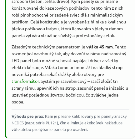
stropom (betón, tehla, drevo). Kým panely sú primárne
konštruované do kazetových podhľadov, tento rám z nich
robí plnohodnotné prisadené svietidlá s minimalistickým
profilom. Celá konštrukcia je vyrobená z hliníka s kvalitnou
bielou práškovou farbou, ktorá lícovaním s bielym rámom
panela vytvára vizuálne súvislý a profesionálny celok.
Zásadným technickým parametrom je
výška 45 mm
. Tento
rozmer bol navrhnutý tak, aby do vnútra rámu nad samotný
LED panel bolo možné schovať napájací driver a všetky
elektrické spoje. Vďaka tomu pri montáži na hladký strop
nevzniká potreba sekať drážky alebo otvory pre
transformátor
. Systém je stavebnicový – stačí zložiť tri
strany rámu, upevniť ich na strop, zasunúť panel a inštaláciu
uzavrieť poslednou štvrtou bočnicou, čo zvládne jedna
osoba.
Výhoda pre prax:
Rám je presne kalibrovaný pre panely značky
NEDES (napr. série PL121), čím eliminuje akékoľvek nežiaduce
vôle alebo prehýbanie panela po osadení.