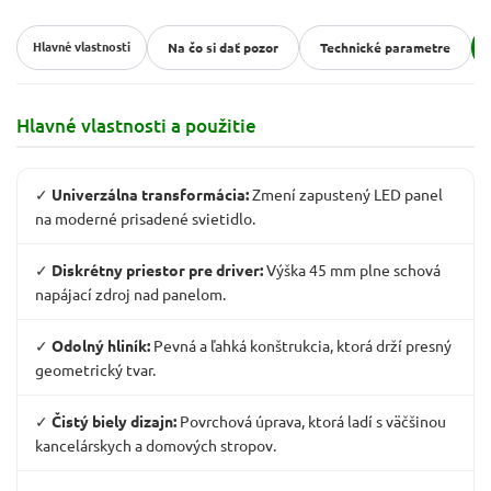
Hlavné vlastnosti
Na čo si dať pozor
Technické parametre
Hlavné vlastnosti a použitie
✓
Univerzálna transformácia:
Zmení zapustený LED panel
na moderné prisadené svietidlo.
✓
Diskrétny priestor pre driver:
Výška 45 mm plne schová
napájací zdroj nad panelom.
✓
Odolný hliník:
Pevná a ľahká konštrukcia, ktorá drží presný
geometrický tvar.
✓
Čistý biely dizajn:
Povrchová úprava, ktorá ladí s väčšinou
kancelárskych a domových stropov.