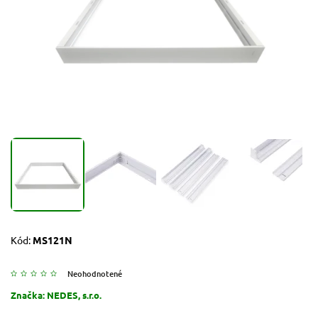
Kód:
MS121N
Neohodnotené
Značka:
NEDES, s.r.o.