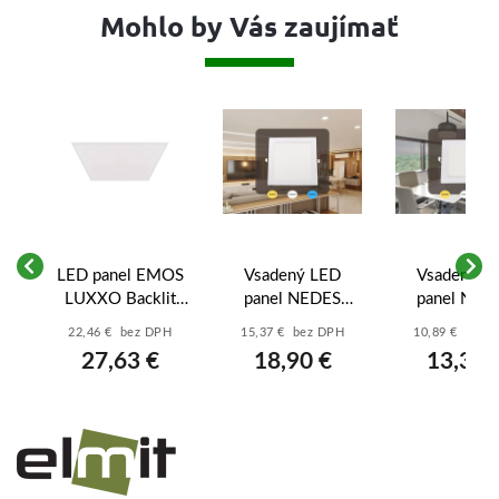
Mohlo by Vás zaujímať
XO
LED panel EMOS
Vsadený LED
Vsadený L
LUXXO Backlit
panel NEDES
panel NED
60x60 (ZB2110) -
LPL234 18W –
LPL233 12
22,46 € bez DPH
15,37 € bez DPH
10,89 € bez 
,
22W, 4000lm,
Biely, štvorcový s
Biely, štvorc
27,63 €
18,90 €
13,39 
-
180lm/W,
CCT (22,5×22,5
CCT (17×17
neutrálna biela
cm)