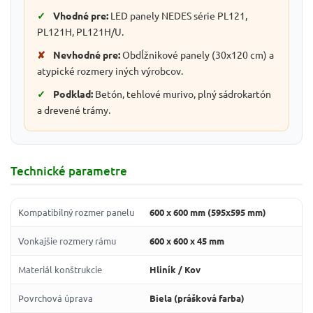
✓
Vhodné pre:
LED panely NEDES série PL121,
PL121H, PL121H/U.
✘
Nevhodné pre:
Obdĺžnikové panely (30x120 cm) a
atypické rozmery iných výrobcov.
✓
Podklad:
Betón, tehlové murivo, plný sádrokartón
a drevené trámy.
Technické parametre
Kompatibilný rozmer panelu
600 x 600 mm (595x595 mm)
Vonkajšie rozmery rámu
600 x 600 x 45 mm
Materiál konštrukcie
Hliník / Kov
Povrchová úprava
Biela (prášková farba)