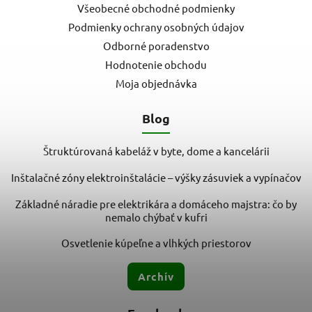
Všeobecné obchodné podmienky
Podmienky ochrany osobných údajov
Odborné poradenstvo
Hodnotenie obchodu
Moja objednávka
Blog
Štruktúrovaná kabeláž v byte, dome a kancelárii
Inštalačné zóny elektroinštalácie – výšky zásuviek a vypínačov
Základné náradie pre elektrikára a domáceho majstra: čo by
nemalo chýbať v kufri
Osvetlenie kúpeľne a vlhkých priestorov
Archív