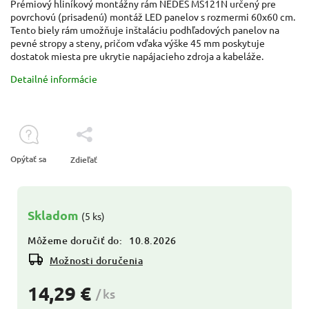
Prémiový hliníkový montážny rám NEDES MS121N určený pre
povrchovú (prisadenú) montáž LED panelov s rozmermi 60x60 cm.
Tento biely rám umožňuje inštaláciu podhľadových panelov na
pevné stropy a steny, pričom vďaka výške 45 mm poskytuje
dostatok miesta pre ukrytie napájacieho zdroja a kabeláže.
Detailné informácie
Opýtať sa
Zdieľať
Skladom
(5 ks)
Môžeme doručiť do:
10.8.2026
Možnosti doručenia
14,29 €
/ ks