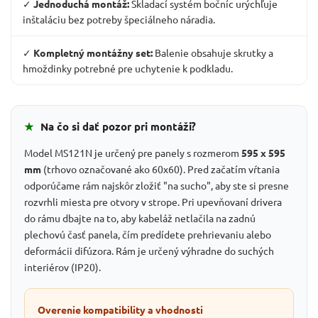
✓
Jednoduchá montáž:
Skladací systém bočníc urýchľuje
inštaláciu bez potreby špeciálneho náradia.
✓
Kompletný montážny set:
Balenie obsahuje skrutky a
hmoždinky potrebné pre uchytenie k podkladu.
★
Na čo si dať pozor pri montáži?
Model MS121N je určený pre panely s rozmerom
595 x 595
mm
(trhovo označované ako 60x60). Pred začatím vŕtania
odporúčame rám najskôr zložiť "na sucho", aby ste si presne
rozvrhli miesta pre otvory v strope. Pri upevňovaní drivera
do rámu dbajte na to, aby kabeláž netlačila na zadnú
plechovú časť panela, čím predídete prehrievaniu alebo
deformácii difúzora. Rám je určený výhradne do suchých
interiérov (IP20).
Overenie kompatibility a vhodnosti