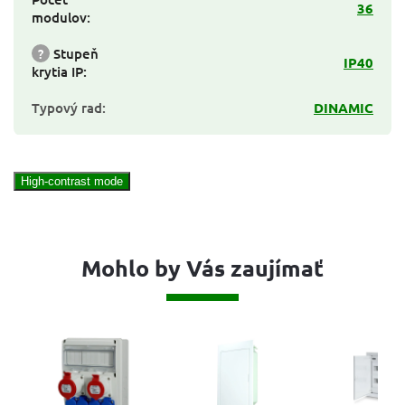
36
modulov
:
?
Stupeň
IP40
krytia IP
:
Typový rad
:
DINAMIC
High-contrast mode
Mohlo by Vás zaujímať