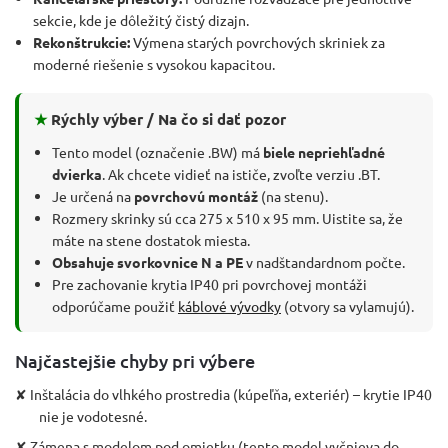
sekcie, kde je dôležitý čistý dizajn.
Rekonštrukcie:
Výmena starých povrchových skriniek za
moderné riešenie s vysokou kapacitou.
★
Rýchly výber / Na čo si dať pozor
Tento model (označenie .BW) má
biele nepriehľadné
dvierka
. Ak chcete vidieť na ističe, zvoľte verziu .BT.
Je určená na
povrchovú montáž
(na stenu).
Rozmery skrinky sú cca 275 x 510 x 95 mm. Uistite sa, že
máte na stene dostatok miesta.
Obsahuje svorkovnice N a PE
v nadštandardnom počte.
Pre zachovanie krytia IP40 pri povrchovej montáži
odporúčame použiť
káblové vývodky
(otvory sa vylamujú).
Najčastejšie chyby pri výbere
✘ Inštalácia do vlhkého prostredia (kúpeľňa, exteriér) – krytie IP40
nie je vodotesné.
✘ Zámena s modelom pod omietku (tento model vyčnieva do