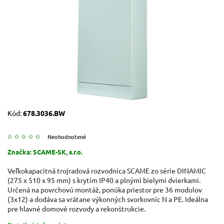
Kód:
678.3036.BW
Neohodnotené
Značka:
SCAME-SK, s.r.o.
Veľkokapacitná trojradová rozvodnica SCAME zo série DINAMIC
(275 x 510 x 95 mm) s krytím IP40 a plnými bielymi dvierkami.
Určená na povrchovú montáž, ponúka priestor pre 36 modulov
(3x12) a dodáva sa vrátane výkonných svorkovníc N a PE. Ideálna
pre hlavné domové rozvody a rekonštrukcie.