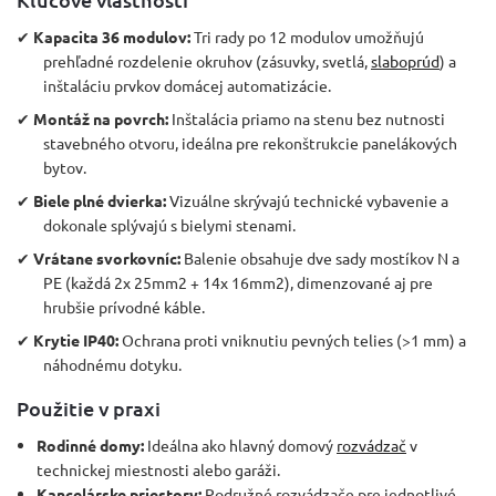
✔
Kapacita 36 modulov:
Tri rady po 12 modulov umožňujú
prehľadné rozdelenie okruhov (zásuvky, svetlá,
slaboprúd
) a
inštaláciu prvkov domácej automatizácie.
✔
Montáž na povrch:
Inštalácia priamo na stenu bez nutnosti
stavebného otvoru, ideálna pre rekonštrukcie panelákových
bytov.
✔
Biele plné dvierka:
Vizuálne skrývajú technické vybavenie a
dokonale splývajú s bielymi stenami.
✔
Vrátane svorkovníc:
Balenie obsahuje dve sady mostíkov N a
PE (každá 2x 25mm2 + 14x 16mm2), dimenzované aj pre
hrubšie prívodné káble.
✔
Krytie IP40:
Ochrana proti vniknutiu pevných telies (>1 mm) a
náhodnému dotyku.
Použitie v praxi
Rodinné domy:
Ideálna ako hlavný domový
rozvádzač
v
technickej miestnosti alebo garáži.
Kancelárske priestory:
Podružné rozvádzače pre jednotlivé