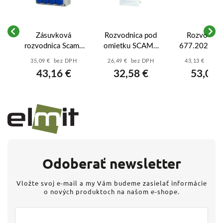
Zásuvková
Rozvodnica pod
Rozvodnica
rozvodnica Scame
omietku SCAME
677.2024.1 -
NO
ENERBOX
DINAMIC
+4)-modul
35,09 € bez DPH
26,49 € bez DPH
43,13 € bez 
-
633.312222 - 11
678.3036.AW –
zapustená - bi
43,16 €
32,58 €
53,05 
6
DIN (bez istenia)
36-modulová
kovové dvie
0
IP40, biele dvierka
Odoberať newsletter
Vložte svoj e-mail a my Vám budeme zasielať informácie
o nových produktoch na našom e-shope.