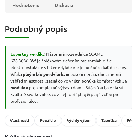
Hodnotenie
Diskusia
Podrobný popis
Expertný verdikt:
Nástenná
rozvodnica
SCAME
678.3036.BW je špičkovým riešením pre rozsiahlejšie
elektroinštalácie v interiéri, kde nie je možné sekať do steny.
Vďaka
plným bielym dvierkam
pôsobí nenápadne a neruší
vzhľad miestnosti, zatiaľ čo vo vnútri ponúka komfortných
36
modulov
pre kompletnú výbavu domu. Súčasťou balenia sú
kvalitné svorkovnice, čo z nej robí "plug & play" voľbu pre
profesionálov.
Vlastnosti
Použitie
Rýchly výber
Tabuľka
FAQ
Kľúčové vlastnosti