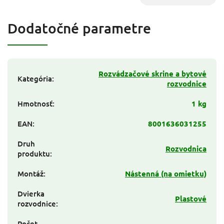
Dodatočné parametre
Rozvádzačové skrine a bytové
Kategória
:
rozvodnice
Hmotnosť
:
1 kg
EAN
:
8001636031255
Druh
Rozvodnica
produktu
:
Montáž
:
Nástenná (na omietku)
Dvierka
Plastové
rozvodnice
:
Počet