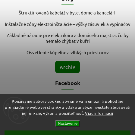
Štruktúrovaná kabeláž v byte, dome a kancelárii
Inštalačné zóny elektroinštalácie – výšky zásuviek a vypínačov
Základné náradie pre elektrikára a domáceho majstra: čo by
nemalo chýbať v kufri
Osvetlenie kúpeľne a vlhkých priestorov
Archív
Facebook
Používame súbory cookie, aby sme vám umožnili pohodlné
prehliadanie webovej stránky a vďaka analýze neustále zlepšovali
jej funkcie, výkon a použiteľnosť.
Viac informácií
Nastavenie
Copyright 2026
ELMIT - Elektroinštalačný materiál, svietidlá
.
Všetky práva vyhradené.