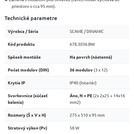
priestoru o cca 95 mm).
Technické parametre
Výrobca / Séria
SCAME / DINAMIC
Kód produktu
678.3036.BW
Spôsob montáže
Na povrch (nástenná)
Počet modulov (DIN)
36 modulov
(3 x 12)
Krytie IP
IP40 (Interiér)
Svorkovnice (súčasť
Áno, N + PE
(2x 2x25 + 14x16
balenia)
mm2)
Rozmery (Š x V x H)
275 x 510 x 95 mm
Stratový výkon (Pv)
58 W