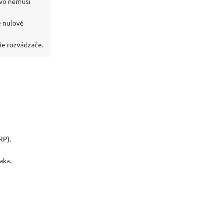
tvo nemusí
e nulové
ie rozvádzače.
RP).
aka.