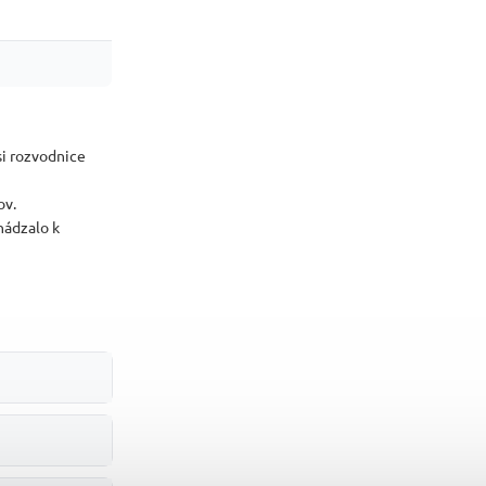
i rozvodnice
ov.
ádzalo k