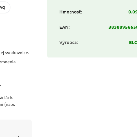
FAQ
Hmotnosť
:
0.0
EAN
:
3838895665
Výrobca
:
EL
nej svorkovnice.
zemnenia.
.
áciách.
í (napr.