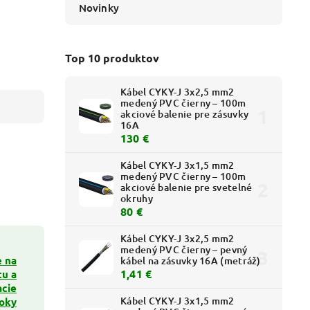
Novinky
Top 10 produktov
Kábel CYKY-J 3x2,5 mm2
medený PVC čierny – 100m
akciové balenie pre zásuvky
16A
130 €
Kábel CYKY-J 3x1,5 mm2
medený PVC čierny – 100m
akciové balenie pre svetelné
okruhy
80 €
Kábel CYKY-J 3x2,5 mm2
medený PVC čierny – pevný
e na
kábel na zásuvky 16A (metráž)
1,41 €
tu a
acie
Kábel CYKY-J 3x1,5 mm2
oky