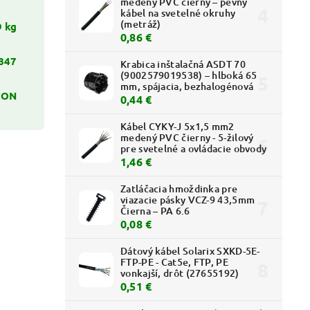
medený PVC čierny – pevný
kábel na svetelné okruhy
(metráž)
9 kg
0,86 €
847
Krabica inštalačná ASDT 70
(9002579019538) – hlboká 65
mm, spájacia, bezhalogénová
CON
0,44 €
Kábel CYKY-J 5x1,5 mm2
medený PVC čierny - 5-žilový
pre svetelné a ovládacie obvody
1,46 €
Zatláčacia hmoždinka pre
viazacie pásky VCZ-9 43,5mm
Čierna – PA 6.6
0,08 €
Dátový kábel Solarix SXKD-5E-
FTP-PE - Cat5e, FTP, PE
vonkajší, drôt (27655192)
0,51 €