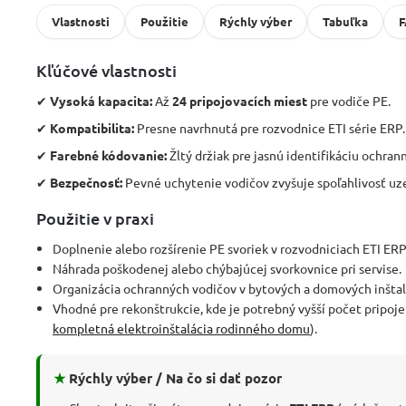
Vlastnosti
Použitie
Rýchly výber
Tabuľka
Kľúčové vlastnosti
✔
Vysoká kapacita:
Až
24 pripojovacích miest
pre vodiče PE.
✔
Kompatibilita:
Presne navrhnutá pre rozvodnice ETI série ERP.
✔
Farebné kódovanie:
Žltý držiak pre jasnú identifikáciu ochran
✔
Bezpečnosť:
Pevné uchytenie vodičov zvyšuje spoľahlivosť u
Použitie v praxi
Doplnenie alebo rozšírenie PE svoriek v rozvodniciach ETI ERP
Náhrada poškodenej alebo chýbajúcej svorkovnice pri servise.
Organizácia ochranných vodičov v bytových a domových inštal
Vhodné pre rekonštrukcie, kde je potrebný vyšší počet pripojen
kompletná elektroinštalácia rodinného domu
).
★
Rýchly výber / Na čo si dať pozor