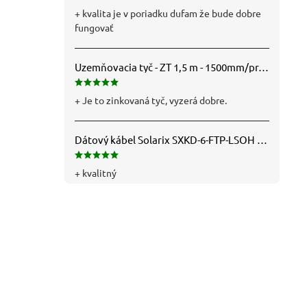
+ kvalita je v poriadku dufam že bude dobre
fungovať
Uzemňovacia tyč - ZT 1,5 m - 1500mm/pr.25mm - Fe/Zn - f712112
+ Je to zinkovaná tyč, vyzerá dobre.
Dátový kábel Solarix SXKD-6-FTP-LSOH - Cat6, FTP, LSOH, drôt (26000005)
+ kvalitný