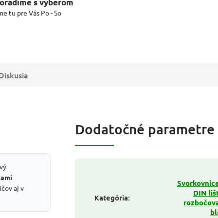
oradíme s výberom
me tu pre Vás Po - So
Diskusia
Dodatočné parametre
vý
kami
Svorkovnic
čov aj v
DIN liš
Kategória
:
rozbočov
bl