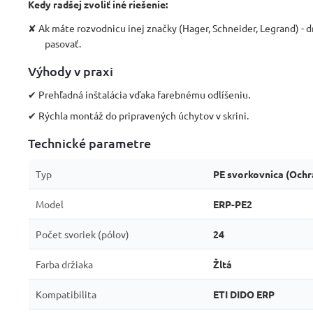
Kedy radšej zvoliť iné riešenie:
✘ Ak máte rozvodnicu inej značky (Hager, Schneider, Legrand) - 
pasovať.
Výhody v praxi
✔ Prehľadná inštalácia vďaka farebnému odlíšeniu.
✔ Rýchla montáž do pripravených úchytov v skrini.
Technické parametre
Typ
PE svorkovnica (Ochr
Model
ERP-PE2
Počet svoriek (pólov)
24
Farba držiaka
Žltá
Kompatibilita
ETI DIDO ERP