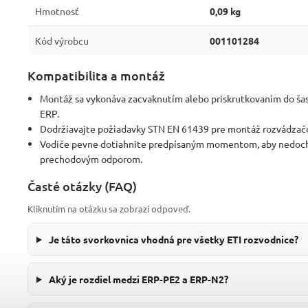
Hmotnosť
0,09 kg
Kód výrobcu
001101284
Kompatibilita a montáž
Montáž sa vykonáva zacvaknutím alebo priskrutkovaním do šas
ERP.
Dodržiavajte požiadavky STN EN 61439 pre montáž rozvádzač
Vodiče pevne dotiahnite predpísaným momentom, aby nedoch
prechodovým odporom.
Časté otázky (FAQ)
Kliknutím na otázku sa zobrazí odpoveď.
Je táto svorkovnica vhodná pre všetky ETI rozvodnice?
Aký je rozdiel medzi ERP-PE2 a ERP-N2?