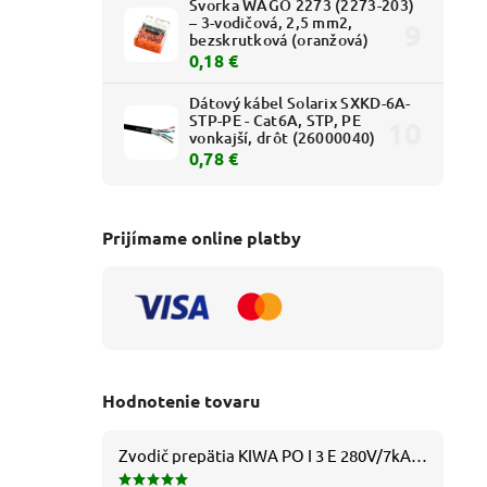
Svorka WAGO 2273 (2273-203)
– 3-vodičová, 2,5 mm2,
bezskrutková (oranžová)
0,18 €
Dátový kábel Solarix SXKD-6A-
STP-PE - Cat6A, STP, PE
vonkajší, drôt (26000040)
0,78 €
Prijímame online platby
Hodnotenie tovaru
Zvodič prepätia KIWA PO I 3 E 280V/7kA B+C+D (T1+T2+T3) 3P - 81.201