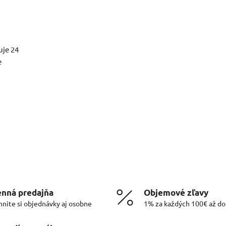
uje 24
e
nná predajňa
Objemové zľavy
hnite si objednávky aj osobne
1% za každých 100€ až d