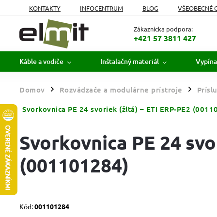
KONTAKTY
INFOCENTRUM
BLOG
VŠEOBECNÉ 
MOJA OBJEDNÁVKA
Zákaznícka podpora:
+421 57 3811 427
Káble a vodiče
Inštalačný materiál
Vypína
Domov
Rozvádzače a modulárne prístroje
Prísl
/
/
Svorkovnica PE 24 svoriek (žltá) – ETI ERP-PE2 (0011
Svorkovnica PE 24 svor
(001101284)
Kód:
001101284