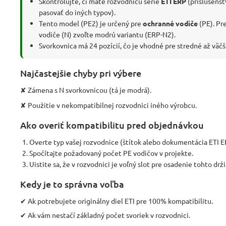
Skontrolujte, či máte rozvodnicu série
ETI ERP
(príslušens
pasovať do iných typov).
Tento model (PE2) je určený pre
ochranné vodiče
(PE). Pr
vodiče (N) zvoľte modrú variantu (ERP-N2).
Svorkovnica má 24 pozícií, čo je vhodné pre stredné až väčš
Najčastejšie chyby pri výbere
✘ Zámena s N svorkovnicou (tá je modrá).
✘ Použitie v nekompatibilnej rozvodnici iného výrobcu.
Ako overiť kompatibilitu pred objednávkou
Overte typ vašej rozvodnice (štítok alebo dokumentácia ETI E
Spočítajte požadovaný počet PE vodičov v projekte.
Uistite sa, že v rozvodnici je voľný slot pre osadenie tohto drži
Kedy je to správna voľba
✔ Ak potrebujete originálny diel ETI pre 100% kompatibilitu.
✔ Ak vám nestačí základný počet svoriek v rozvodnici.