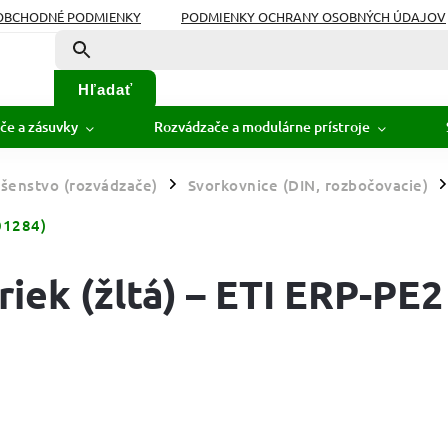
OBCHODNÉ PODMIENKY
PODMIENKY OCHRANY OSOBNÝCH ÚDAJOV
Hľadať
če a zásuvky
Rozvádzače a modulárne prístroje
ušenstvo (rozvádzače)
Svorkovnice (DIN, rozbočovacie)
/
/
01284)
iek (žltá) – ETI ERP-PE2