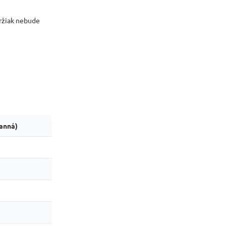
držiak nebude
anná)