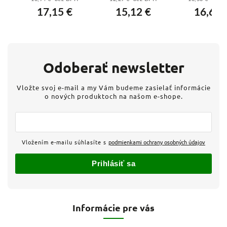
A
jednopólový
10A, 1M,
tlačidlový ov
17,15 €
15,12 €
16,64 
spínač 6A, 2M,
Aluminium
10A, 1M, Ant
Antracit
Odoberať newsletter
Vložte svoj e-mail a my Vám budeme zasielať informácie
o nových produktoch na našom e-shope.
Vložením e-mailu súhlasíte s
podmienkami ochrany osobných údajov
Prihlásiť sa
Informácie pre vás