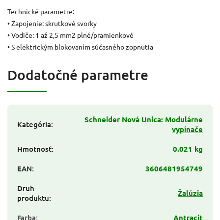
Technické parametre:
• Zapojenie: skrutkové svorky
• Vodiče: 1 až 2,5 mm2 plné/pramienkové
• S elektrickým blokovaním súčasného zopnutia
Dodatočné parametre
Schneider Nová Unica: Modulárne
Kategória
:
vypínače
Hmotnosť
:
0.021 kg
EAN
:
3606481954749
Druh
Žalúzia
produktu
:
Farba
:
Antracit