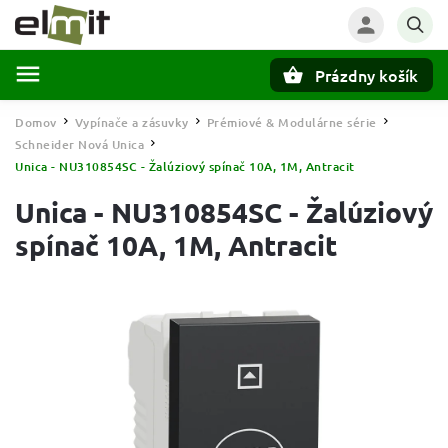
Prázdny košík
Hľadať
Domov
Vypínače a zásuvky
Prémiové & Modulárne série
/
/
/
Schneider Nová Unica
/
Unica - NU310854SC - Žalúziový spínač 10A, 1M, Antracit
Unica - NU310854SC - Žalúziový
spínač 10A, 1M, Antracit