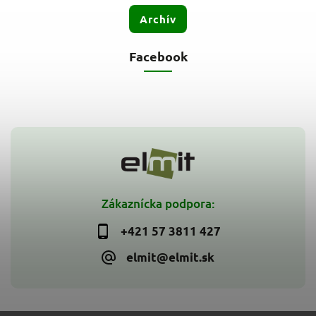
Archív
Facebook
Zákaznícka podpora:
+421 57 3811 427
elmit@elmit.sk