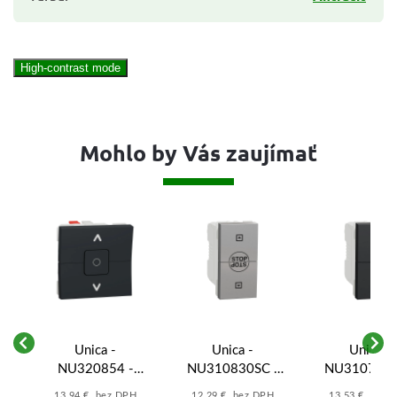
High-contrast mode
Mohlo by Vás zaujímať
Unica -
Unica -
Unica -
NU320854 -
NU310830SC -
NU310754S
Žalúziový
Žalúziový spínač
Žalúziov
13,94 € bez DPH
12,29 € bez DPH
13,53 € bez 