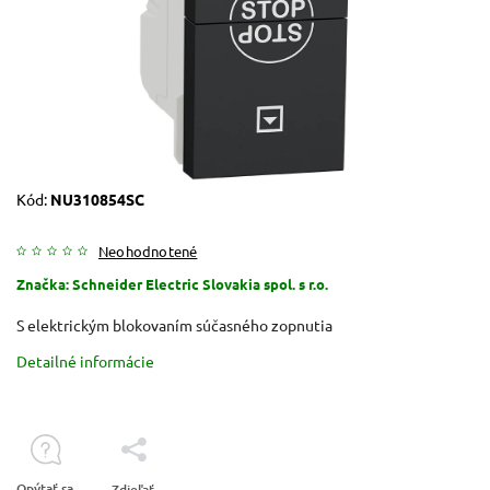
Kód:
NU310854SC
Neohodnotené
Značka:
Schneider Electric Slovakia spol. s r.o.
S elektrickým blokovaním súčasného zopnutia
Detailné informácie
Opýtať sa
Zdieľať