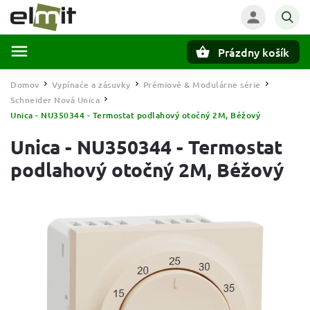
Prázdny košík
Hľadať
Domov
Vypínače a zásuvky
Prémiové & Modulárne série
/
/
/
Schneider Nová Unica
/
Unica - NU350344 - Termostat podlahový otočný 2M, Béžový
Unica - NU350344 - Termostat
podlahový otočný 2M, Béžový