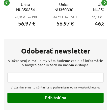
Unica -
Unica -
Unica -
NU350354 -
NU350330 -
NU350318
ý
Termostat
Termostat
Termosta
46,32 € bez DPH
46,32 € bez DPH
38,12 € bez 
D
podlahový otočný
podlahový otočný
podlahový ot
56,97 €
56,97 €
46,89 
y
2M, Antracit
2M, Aluminium
2M, Biel
Odoberať newsletter
Vložte svoj e-mail a my Vám budeme zasielať informácie
o nových produktoch na našom e-shope.
Vložením e-mailu súhlasíte s
podmienkami ochrany osobných údajov
Prihlásiť sa