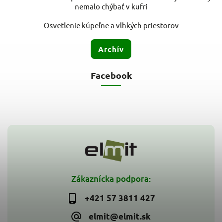
nemalo chýbať v kufri
Osvetlenie kúpeľne a vlhkých priestorov
Archív
Facebook
Zákaznícka podpora:
+421 57 3811 427
elmit@elmit.sk