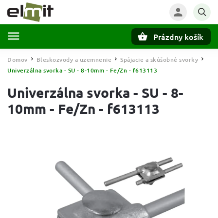
Prázdny košík
Hľadať
Domov
Bleskozvody a uzemnenie
Spájacie a skúšobné svorky
/
/
/
Univerzálna svorka - SU - 8-10mm - Fe/Zn - f613113
Univerzálna svorka - SU - 8-
10mm - Fe/Zn - f613113