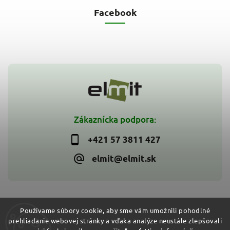
Facebook
Zákaznícka podpora:
+421 57 3811 427
elmit@elmit.sk
Používame súbory cookie, aby sme vám umožnili pohodlné
prehliadanie webovej stránky a vďaka analýze neustále zlepšovali
Copyright 2026
ELMIT - Elektroinštalačný materiál, svietidlá
.