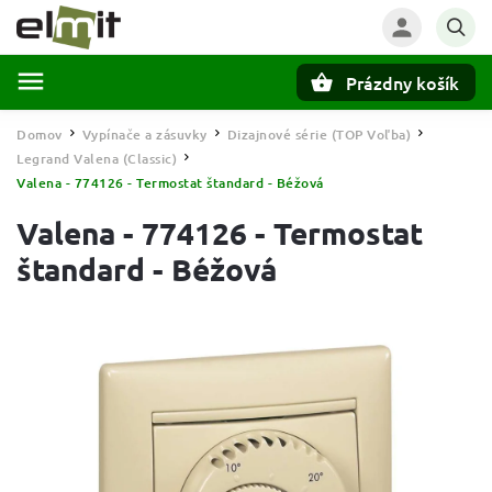
Prázdny košík
Hľadať
Domov
Vypínače a zásuvky
Dizajnové série (TOP Voľba)
/
/
/
Legrand Valena (Classic)
/
Valena - 774126 - Termostat štandard - Béžová
Valena - 774126 - Termostat
štandard - Béžová