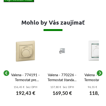
Mohlo by Vás zaujímať
 -
Valena - 774191 -
Valena - 770226 -
Valena - 774
vý
Termostat pre
Termostat štandard
Termostat šta
podlahové
- Hliník
- Biela
H
156,45 € bez DPH
137,80 € bez DPH
96,55 € bez 
vykurovanie -
192,43 €
169,50 €
118,76
Béžová