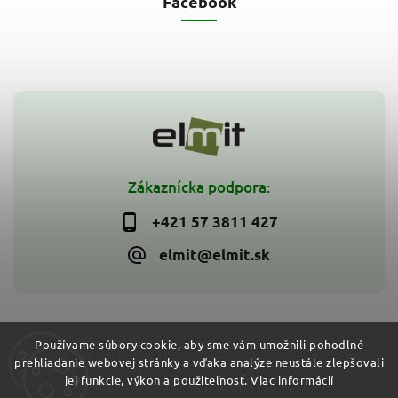
Facebook
Zákaznícka podpora:
+421 57 3811 427
elmit@elmit.sk
Používame súbory cookie, aby sme vám umožnili pohodlné
prehliadanie webovej stránky a vďaka analýze neustále zlepšovali
Copyright 2026
ELMIT - Elektroinštalačný materiál, svietidlá
.
jej funkcie, výkon a použiteľnosť.
Viac informácií
Všetky práva vyhradené.