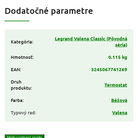
Dodatočné parametre
Legrand Valena Classic (Pôvodná
Kategória
:
séria)
Hmotnosť
:
0.115 kg
EAN
:
3245067741269
Druh
Termostat
produktu
:
Farba
:
Béžová
Typový rad
:
Valena
High-contrast mode