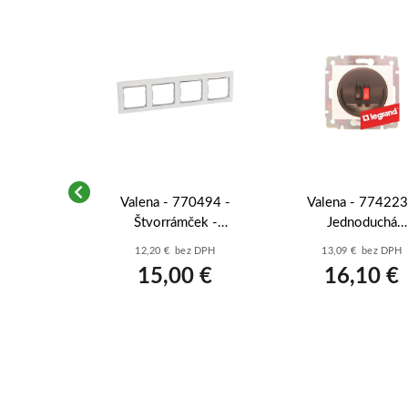
70133 -
Valena - 770494 -
Valena - 774223
 - koncová
Štvorrámček -
Jednoduchá
ík
Biela/strieborný prúžok
reproduktorová zásu
ez DPH
12,20 € bez DPH
13,09 € bez DPH
Biela
5 €
15,00 €
16,10 €