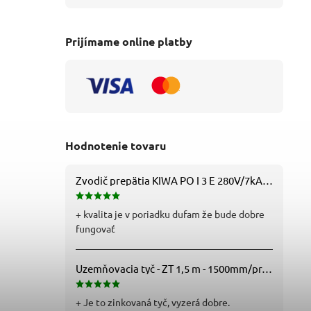
Prijímame online platby
Hodnotenie tovaru
Zvodič prepätia KIWA PO I 3 E 280V/7kA B+C+D (T1+T2+T3) 3P - 81.201
+ kvalita je v poriadku dufam že bude dobre
fungovať
Uzemňovacia tyč - ZT 1,5 m - 1500mm/pr.25mm - Fe/Zn - f712112
+ Je to zinkovaná tyč, vyzerá dobre.