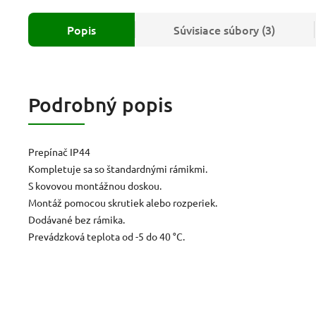
Popis
Súvisiace súbory (3)
Podrobný popis
Prepínač IP44
Kompletuje sa so štandardnými rámikmi.
S kovovou montážnou doskou.
Montáž pomocou skrutiek alebo rozperiek.
Dodávané bez rámika.
Prevádzková teplota od -5 do 40 °C.