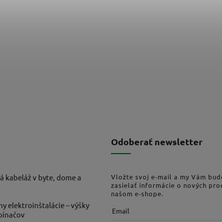
Odoberať newsletter
á kabeláž v byte, dome a
Vložte svoj e-mail a my Vám bu
zasielať informácie o nových pr
našom e-shope.
ny elektroinštalácie – výšky
Email
ypínačov