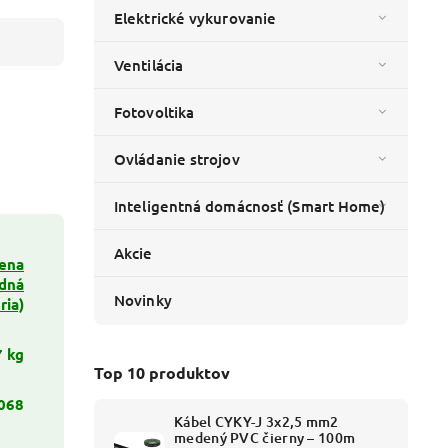
Elektrické vykurovanie
Ventilácia
Fotovoltika
Ovládanie strojov
Inteligentná domácnosť (Smart Home)
Akcie
lena
odná
Novinky
ria)
7 kg
Top 10 produktov
068
Kábel CYKY-J 3x2,5 mm2
medený PVC čierny – 100m