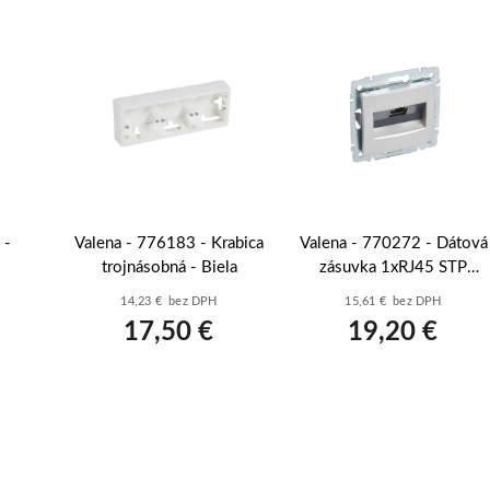
 -
Valena - 776183 - Krabica
Valena - 770272 - Dátová
trojnásobná - Biela
zásuvka 1xRJ45 STP
vka -
Cat.6A - Hliník
14,23 € bez DPH
15,61 € bez DPH
17,50 €
19,20 €