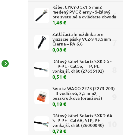
Kábel CYKY-J 5x1,5 mm2
medený PVC čierny - 5-žilový
pre svetelné a ovládacie obvody
1,46 €
Zatláčacia hmoždinka pre
viazacie pásky VCZ-9 43,5mm
Čierna – PA 6.6
0,08 €
Dátový kábel Solarix SXKD-5E-
FTP-PE - Cat5e, FTP, PE
Valena - 770137 -
Valena - 770154 -
V
vonkajší, drôt (27655192)
Zásuvka TV-RD-SAT -
Štvorrámček - Hliník
0,51 €
priebežná - Hliník
13,82 € bez DPH
13,09 € bez DPH
Svorka WAGO 2273 (2273-203)
17,00 €
16,10 €
– 3-vodičová, 2,5 mm2,
bezskrutková (oranžová)
0,18 €
Dátový kábel Solarix SXKD-6A-
STP-PE - Cat6A, STP, PE
vonkajší, drôt (26000040)
0,78 €