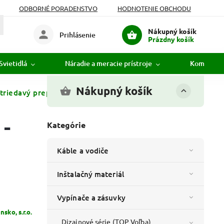
ODBORNÉ PORADENSTVO
HODNOTENIE OBCHODU
Nákupný košík
Prihlásenie
Prázdny košík
Svietidlá
Náradie a meracie prístroje
Komunikác
Nákupný košík
riedavý prepínač č. 6 - IP44 - Biela
 -
Kategórie
Káble a vodiče
Inštalačný materiál
Vypínače a zásuvky
sko, s.r.o.
Dizajnové série (TOP Voľba)