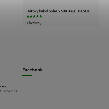
Dátový kábel Solarix SXKD-6-FTP-LSOH - Cat6, FTP, LSOH, drôt (26000005)
+ kvalitný
Facebook
deme
oduktoch na