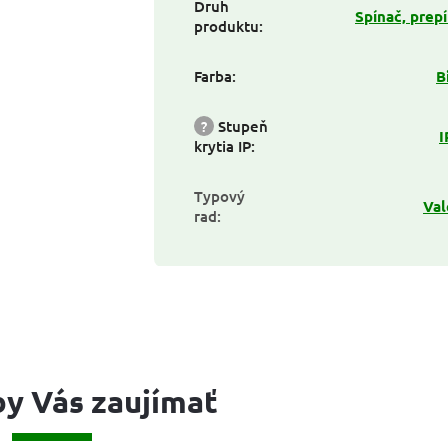
Druh
Spínač, prep
produktu
:
Farba
:
B
?
Stupeň
I
krytia IP
:
Typový
Val
rad
:
y Vás zaujímať