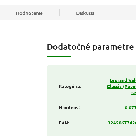
Hodnotenie
Diskusia
Dodatočné parametre
Legrand Va
Kategória
:
Classic (Pôv
sé
Hmotnosť
:
0.07
EAN
:
3245067742