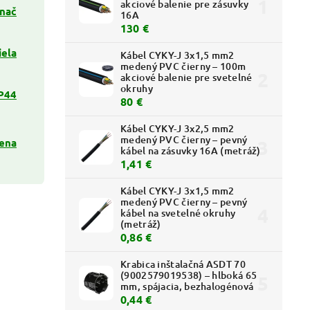
akciové balenie pre zásuvky
ínač
16A
130 €
iela
Kábel CYKY-J 3x1,5 mm2
medený PVC čierny – 100m
akciové balenie pre svetelné
okruhy
P44
80 €
Kábel CYKY-J 3x2,5 mm2
medený PVC čierny – pevný
ena
kábel na zásuvky 16A (metráž)
1,41 €
Kábel CYKY-J 3x1,5 mm2
medený PVC čierny – pevný
kábel na svetelné okruhy
(metráž)
0,86 €
Krabica inštalačná ASDT 70
(9002579019538) – hlboká 65
mm, spájacia, bezhalogénová
0,44 €