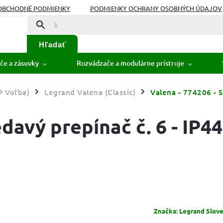
OBCHODNÉ PODMIENKY
PODMIENKY OCHRANY OSOBNÝCH ÚDAJOV
Hľadať
če a zásuvky
Rozvádzače a modulárne prístroje
P Voľba)
Legrand Valena (Classic)
Valena - 774206 - St
/
/
davý prepínač č. 6 - IP44
Značka:
Legrand Sloven