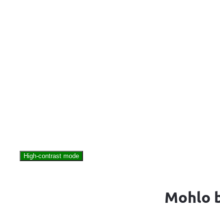
High-contrast mode
Mohlo b