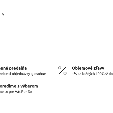
ELY
nná predajňa
Objemové zľavy
hnite si objednávky aj osobne
1% za každých 100€ až d
oradíme s výberom
me tu pre Vás Po - So