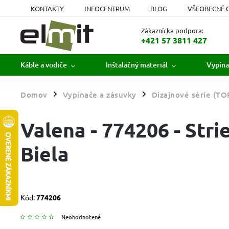
KONTAKTY
INFOCENTRUM
BLOG
VŠEOBECNÉ 
MOJA OBJEDNÁVKA
Zákaznícka podpora:
+421 57 3811 427
Káble a vodiče
Inštalačný materiál
Vypína
Domov
Vypínače a zásuvky
Dizajnové série (TO
/
/
Valena - 774206 - Strie
Biela
Kód:
774206
Neohodnotené