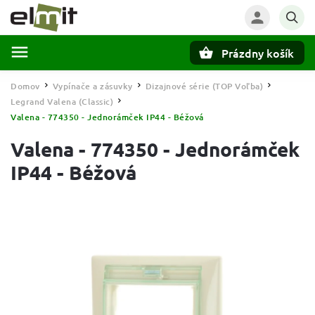
Prázdny košík
Hľadať
Domov
Vypínače a zásuvky
Dizajnové série (TOP Voľba)
/
/
/
Legrand Valena (Classic)
/
Valena - 774350 - Jednorámček IP44 - Béžová
Valena - 774350 - Jednorámček
IP44 - Béžová