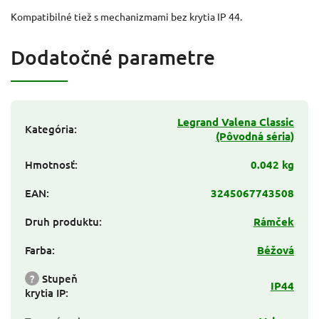
Kompatibilné tiež s mechanizmami bez krytia IP 44.
Dodatočné parametre
Legrand Valena Classic
Kategória
:
(Pôvodná séria)
Hmotnosť
:
0.042 kg
EAN
:
3245067743508
Druh produktu
:
Rámček
Farba
:
Béžová
?
Stupeň
IP44
krytia IP
: