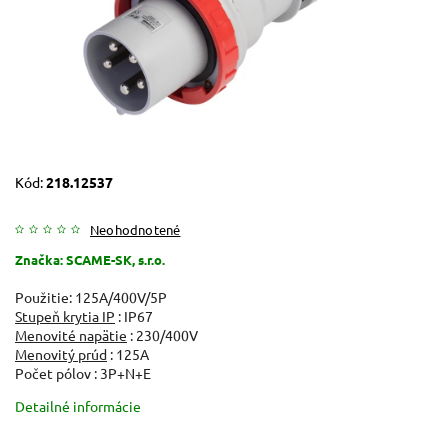
Kód:
218.12537
Neohodnotené
Značka:
SCAME-SK, s.r.o.
Použitie: 125A/400V/5P
Stupeň krytia IP
: IP67
Menovité napätie
: 230/400V
Menovitý prúd
: 125A
Počet pólov : 3P+N+E
Detailné informácie