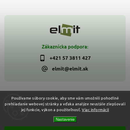
Zákaznícka podpora:
+421 57 3811 427
elmit@elmit.sk
Používame súbory cookie, aby sme vám umožnili pohodlné
prehliadanie webovej stránky a vďaka analýze neustále zlepšovali
Copyright 2026
ELMIT - Elektroinštalačný materiál, svietidlá
.
jej funkcie, výkon a použiteľnosť.
Viac informácií
Všetky práva vyhradené.
Vytvořil
Shoptet
| Design
Shoptak.cz
Nastavenie