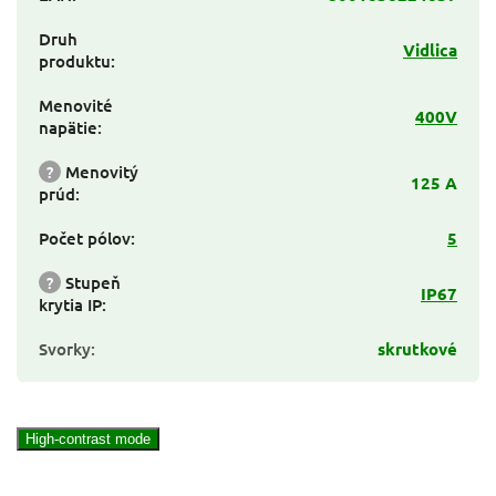
Druh
Vidlica
produktu
:
Menovité
400V
napätie
:
?
Menovitý
125 A
prúd
:
Počet pólov
:
5
?
Stupeň
IP67
krytia IP
:
Svorky
:
skrutkové
High-contrast mode