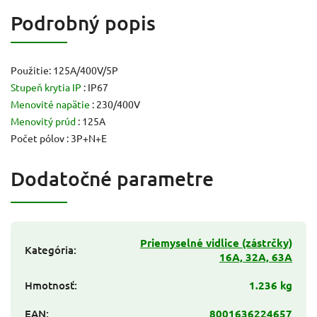
Podrobný popis
Použitie: 125A/400V/5P
Stupeň krytia IP
: IP67
Menovité napätie
: 230/400V
Menovitý prúd
: 125A
Počet pólov : 3P+N+E
Dodatočné parametre
Priemyselné vidlice (zástrčky)
Kategória
:
16A, 32A, 63A
Hmotnosť
:
1.236 kg
EAN
:
8001636224657