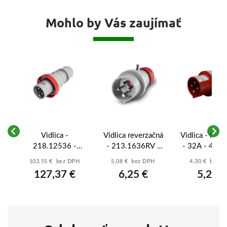
Mohlo by Vás zaujímať
ná
Vidlica -
Vidlica reverzačná
Vidlica - IVN
-
218.12536 -
- 213.1636RV -
- 32A - 4-Pól
125A/400V/4p
16A/400V/4p
44
103,55 € bez DPH
5,08 € bez DPH
4,30 € bez 
IP67
IP44
127,37 €
6,25 €
5,29 €