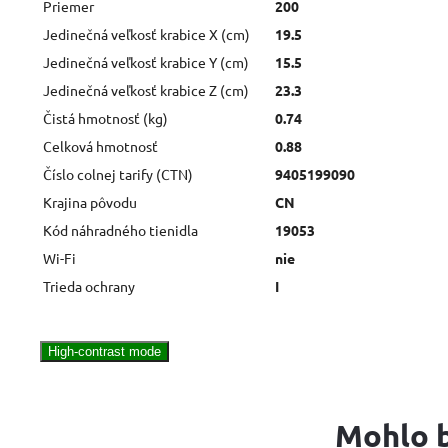
Priemer
200
Jedinečná veľkosť krabice X (cm)
19.5
Jedinečná veľkosť krabice Y (cm)
15.5
Jedinečná veľkosť krabice Z (cm)
23.3
Čistá hmotnosť (kg)
0.74
Celková hmotnosť
0.88
Číslo colnej tarify (CTN)
9405199090
Krajina pôvodu
CN
Kód náhradného tienidla
19053
Wi-Fi
nie
Trieda ochrany
I
High-contrast mode
Mohlo b