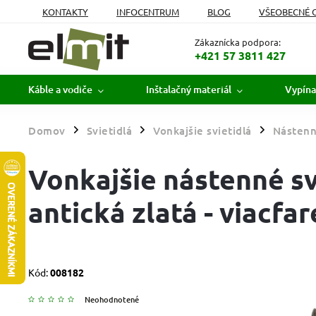
KONTAKTY
INFOCENTRUM
BLOG
VŠEOBECNÉ 
MOJA OBJEDNÁVKA
Zákaznícka podpora:
+421 57 3811 427
Káble a vodiče
Inštalačný materiál
Vypína
Domov
Svietidlá
Vonkajšie svietidlá
Nástenné
/
/
/
Vonkajšie nástenné sv
antická zlatá - viacfa
Kód:
008182
Neohodnotené