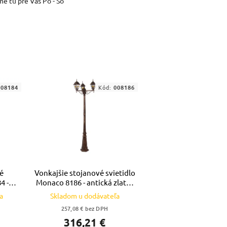
me tu pre Vás Po - So
008184
Kód:
008186
é
Vonkajšie stojanové svietidlo
4 -
Monaco 8186 - antická zlatá -
ebná
viacfarebná
a
Skladom u dodávateľa
257,08 € bez DPH
316,21 €