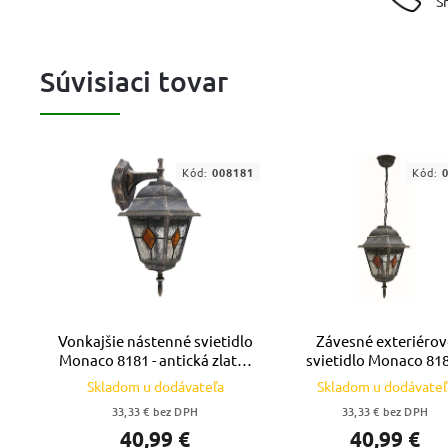
S
Súvisiaci tovar
Kód:
008181
Kód:
Vonkajšie nástenné svietidlo
Závesné exteriérov
Monaco 8181 - antická zlatá -
svietidlo Monaco 818
viacfarebná
antická zlatá - viacfar
Skladom u dodávateľa
Skladom u dodávateľ
33,33 € bez DPH
33,33 € bez DPH
40,99 €
40,99 €