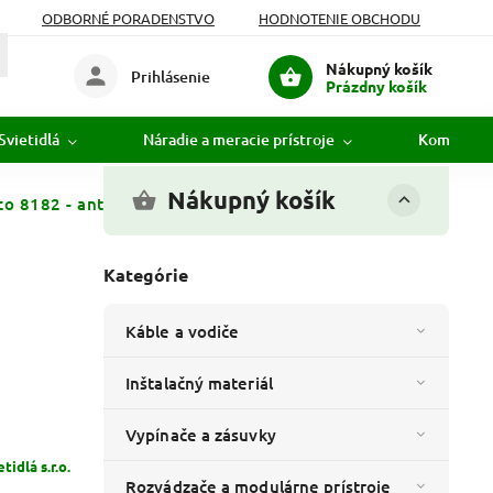
ODBORNÉ PORADENSTVO
HODNOTENIE OBCHODU
Nákupný košík
Prihlásenie
Prázdny košík
Svietidlá
Náradie a meracie prístroje
Komunikác
Nákupný košík
o 8182 - antická zlatá - viacfarebná
Kategórie
Káble a vodiče
Inštalačný materiál
Vypínače a zásuvky
idlá s.r.o.
Rozvádzače a modulárne prístroje