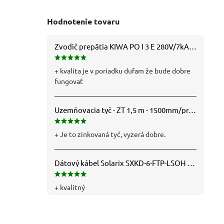
Hodnotenie tovaru
Zvodič prepätia KIWA PO I 3 E 280V/7kA B+C+D (T1+T2+T3) 3P - 81.201
+ kvalita je v poriadku dufam že bude dobre
fungovať
Uzemňovacia tyč - ZT 1,5 m - 1500mm/pr.25mm - Fe/Zn - f712112
+ Je to zinkovaná tyč, vyzerá dobre.
Dátový kábel Solarix SXKD-6-FTP-LSOH - Cat6, FTP, LSOH, drôt (26000005)
+ kvalitný