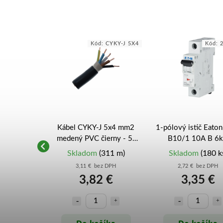
KY-J 5X10 RE
Kód:
CYKY-J 5X4
Kód:
 5x10 mm2
Kábel CYKY-J 5x4 mm2
1-pólový istič Eato
ierny - 5-
medený PVC čierny - 5-
B10/1 10A B 6
ý prívod k
žilový prívod pre výkonné
(286519) – xPole Mo
(245 m)
Skladom
(311 m)
Skladom
(180 k
 (metráž)
varné dosky a stroje
z DPH
3,11 € bez DPH
2,72 € bez DPH
 €
3,82 €
3,35 €
šíka
Do košíka
Do košíka