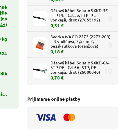
nné
Dátový kábel Solarix SXKD-5E-
jšie
FTP-PE - Cat5e, FTP, PE
 (na
vonkajší, drôt (27655192)
44+)
0,51 €
Svorka WAGO 2273 (2273-203)
8 kg
– 3-vodičová, 2,5 mm2,
bezskrutková (oranžová)
0,18 €
824
Dátový kábel Solarix SXKD-6A-
STP-PE - Cat6A, STP, PE
vonkajší, drôt (26000040)
idlá
0,78 €
ná…
Prijímame online platby