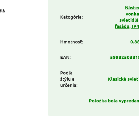
Náste
dlá
vonka
Kategória
:
svietidlá
fasádu, IP
Hmotnosť
:
0.8
EAN
:
5998250381
Podľa
štýlu a
Klasické sviet
určenia
:
Položka bola vypreda