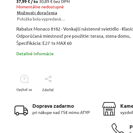
37,99 €
/ ks
30,89 € bez DPH
Momentálne nedostupné
Možnosti doručenia
Položka bola vypredaná…
Rabalux Monaco 8182 - Vonkajší nástenné svietidlo - Klasic
Odporúčaná miestnosť pre použitie: terasa, stena domu,
Špecifikácia: E27 1x MAX 60
Detailné informácie
Opýtať sa
Zdieľať
Doprava zadarmo
Kame
pri nákupe nad 75€ mimo ATYP
vyzdvi
P