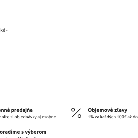
ké -
nná predajňa
Objemové zľavy
hnite si objednávky aj osobne
1% za každých 100€ až d
oradíme s výberom