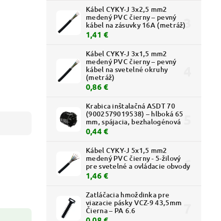
Kábel CYKY-J 3x2,5 mm2
medený PVC čierny – pevný
kábel na zásuvky 16A (metráž)
1,41 €
Kábel CYKY-J 3x1,5 mm2
medený PVC čierny – pevný
kábel na svetelné okruhy
(metráž)
0,86 €
Krabica inštalačná ASDT 70
(9002579019538) – hlboká 65
mm, spájacia, bezhalogénová
0,44 €
Kábel CYKY-J 5x1,5 mm2
medený PVC čierny - 5-žilový
pre svetelné a ovládacie obvody
1,46 €
Zatláčacia hmoždinka pre
viazacie pásky VCZ-9 43,5mm
Čierna – PA 6.6
0,08 €