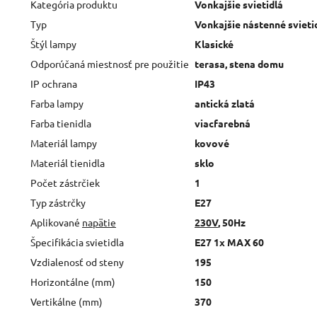
Kategória produktu
Vonkajšie svietidlá
Typ
Vonkajšie nástenné svieti
Štýl lampy
Klasické
Odporúčaná miestnosť pre použitie
terasa, stena domu
IP ochrana
IP43
Farba lampy
antická zlatá
Farba tienidla
viacfarebná
Materiál lampy
kovové
Materiál tienidla
sklo
Počet zástrčiek
1
Typ zástrčky
E27
Aplikované
napätie
230V
, 50Hz
Špecifikácia svietidla
E27 1x MAX 60
Vzdialenosť od steny
195
Horizontálne (mm)
150
Vertikálne (mm)
370