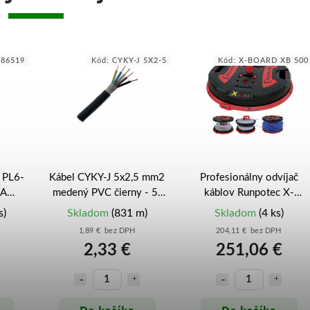
286519
Kód:
CYKY-J 5X2-5
Kód:
X-BOARD XB 500
n PL6-
Kábel CYKY-J 5x2,5 mm2
Profesionálny odvíjač
kA
medený PVC čierny - 5-
káblov Runpotec X-
eller
žilový prívod pre varné
BOARD XB 500 (10136) -
s)
Skladom
(831 m)
Skladom
(4 ks)
dosky a zásuvky
Nosnosť 800 kg
1,89 € bez DPH
204,11 € bez DPH
2,33 €
251,06 €
Do košíka
Do košíka