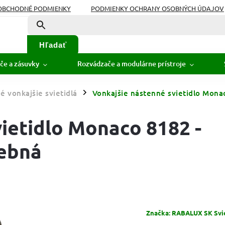
OBCHODNÉ PODMIENKY
PODMIENKY OCHRANY OSOBNÝCH ÚDAJOV
Hľadať
če a zásuvky
Rozvádzače a modulárne prístroje
 vonkajšie svietidlá
Vonkajšie nástenné svietidlo Monac
/
ietidlo Monaco 8182 -
rebná
Značka:
RABALUX SK Sviet