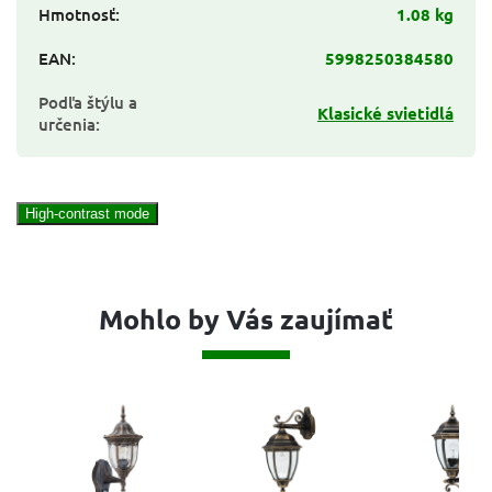
Hmotnosť
:
1.08 kg
EAN
:
5998250384580
Podľa štýlu a
Klasické svietidlá
určenia
:
High-contrast mode
Mohlo by Vás zaujímať