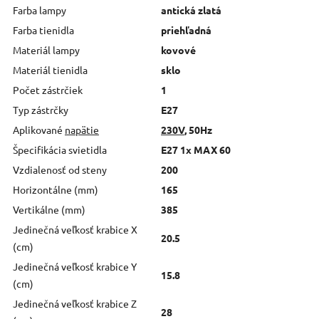
Farba lampy
antická zlatá
Farba tienidla
priehľadná
Materiál lampy
kovové
Materiál tienidla
sklo
Počet zástrčiek
1
Typ zástrčky
E27
Aplikované
napätie
230V
, 50Hz
Špecifikácia svietidla
E27 1x MAX 60
Vzdialenosť od steny
200
Horizontálne (mm)
165
Vertikálne (mm)
385
Jedinečná veľkosť krabice X
20.5
(cm)
Jedinečná veľkosť krabice Y
15.8
(cm)
Jedinečná veľkosť krabice Z
28