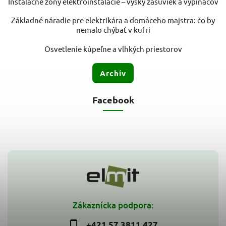
Inštalačné zóny elektroinštalácie – výšky zásuviek a vypínačov
Základné náradie pre elektrikára a domáceho majstra: čo by
nemalo chýbať v kufri
Osvetlenie kúpeľne a vlhkých priestorov
Archív
Facebook
Zákaznícka podpora:
+421 57 3811 427