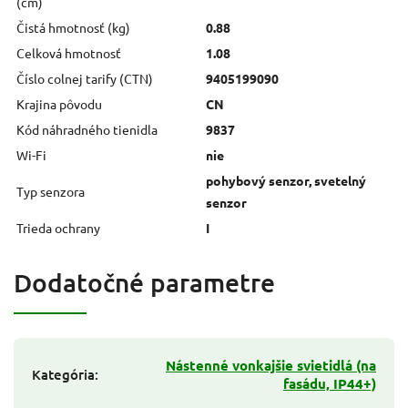
(cm)
Čistá hmotnosť (kg)
0.88
Celková hmotnosť
1.08
Číslo colnej tarify (CTN)
9405199090
Krajina pôvodu
CN
Kód náhradného tienidla
9837
Wi-Fi
nie
pohybový senzor, svetelný
Typ senzora
senzor
Trieda ochrany
I
Dodatočné parametre
Nástenné vonkajšie svietidlá (na
Kategória
:
fasádu, IP44+)