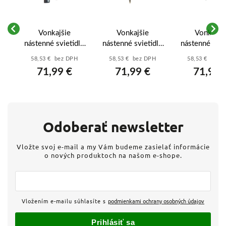
Vonkajšie
Vonkajšie
Vonkajši
lo
nástenné svietidlo
nástenné svietidlo
nástenné svie
e
Milano 8370 -
Toronto 8381 -
Toronto 838
58,53 € bez DPH
58,53 € bez DPH
58,53 € bez 
 -
antická zlatá -
antická zlatá -
antická zlat
71,99 €
71,99 €
71,99 
priehľadná
priehľadná
priehľadn
Odoberať newsletter
Vložte svoj e-mail a my Vám budeme zasielať informácie
o nových produktoch na našom e-shope.
Vložením e-mailu súhlasíte s
podmienkami ochrany osobných údajov
Prihlásiť sa