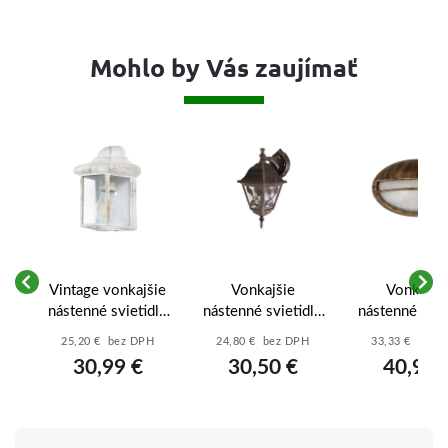
Mohlo by Vás zaujímať
ie
Vintage vonkajšie
Vonkajšie
Vonkajši
lo
nástenné svietidlo
nástenné svietidlo
nástenné svie
-
Norvich 8753 -
Haga 8244 -
Hektor 849
25,20 € bez DPH
24,80 € bez DPH
33,33 € bez 
-
antická biela -
antická zlatá -
antická zlat
30,99 €
30,50 €
40,99 
priehľadná
priehľadná
priehľadn