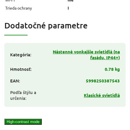
Trieda ochrany
I
Dodatočné parametre
Nástenné vonkajšie svietidlá (na
Kategória
:
fasádu, IP44+)
Hmotnosť
:
0.78 kg
EAN
:
5998250387543
Podľa štýlu a
Klasické svietidlá
určenia
:
High-contrast mode