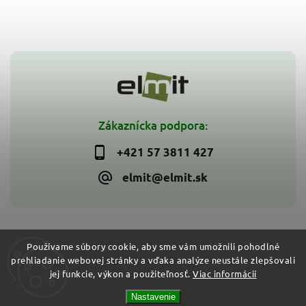
Zákaznícka podpora:
+421 57 3811 427
elmit@elmit.sk
Používame súbory cookie, aby sme vám umožnili pohodlné
prehliadanie webovej stránky a vďaka analýze neustále zlepšovali
Copyright 2026
ELMIT - Elektroinštalačný materiál, svietidlá
.
jej funkcie, výkon a použiteľnosť.
Viac informácií
Všetky práva vyhradené.
Vytvořil
Shoptet
| Design
Shoptak.cz
Nastavenie