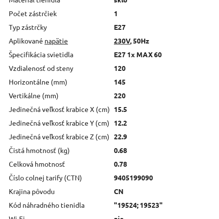
Počet zástrčiek
1
Typ zástrčky
E27
Aplikované
napätie
230V
, 50Hz
Špecifikácia svietidla
E27 1x MAX 60
Vzdialenosť od steny
120
Horizontálne (mm)
145
Vertikálne (mm)
220
Jedinečná veľkosť krabice X (cm)
15.5
Jedinečná veľkosť krabice Y (cm)
12.2
Jedinečná veľkosť krabice Z (cm)
22.9
Čistá hmotnosť (kg)
0.68
Celková hmotnosť
0.78
Číslo colnej tarify (CTN)
9405199090
Krajina pôvodu
CN
Kód náhradného tienidla
"19524; 19523"
Wi-Fi
nie