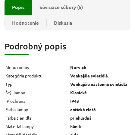
Popis
Súvisiace súbory (5)
Hodnotenie
Diskusia
Podrobný popis
Meno rodiny
Norvich
Kategória produktu
Vonkajšie svietidlá
Typ
Vonkajšie nástenné svietidlá
Štýl lampy
Klasické
IP ochrana
IP43
Farba lampy
antická zlatá
Farba tienidla
priehľadná
Materiál lampy
hliník
Materiál tienidla
sklo