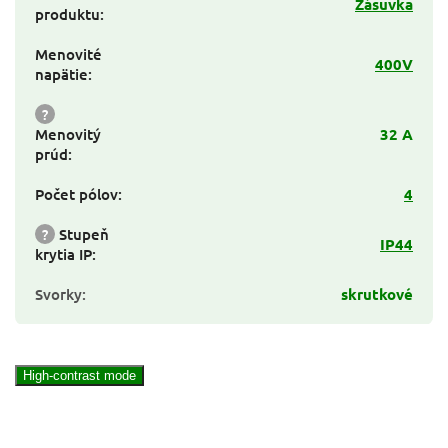
Zásuvka
produktu
:
Menovité
400V
napätie
:
?
Menovitý
32 A
prúd
:
Počet pólov
:
4
?
Stupeň
IP44
krytia IP
:
Svorky
:
skrutkové
High-contrast mode