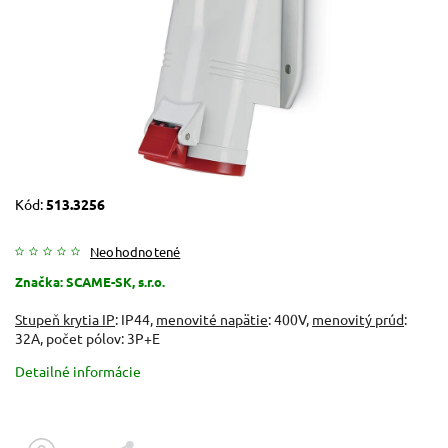
Kód:
513.3256
Neohodnotené
Značka:
SCAME-SK, s.r.o.
Stupeň krytia IP
: IP44,
menovité napätie
: 400V,
menovitý prúd
:
32A, počet pólov: 3P+E
Detailné informácie