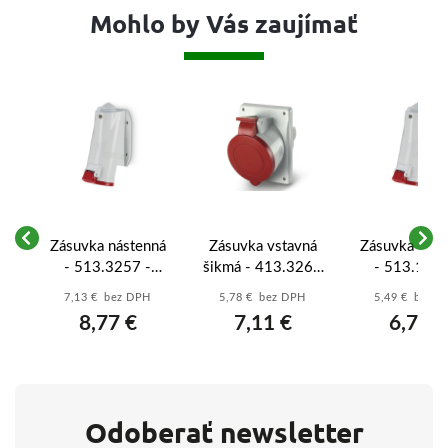
Mohlo by Vás zaujímať
ka
Zásuvka nástenná
Zásuvka vstavná
Zásuvka nást
2A
- 513.3257 -
šikmá - 413.3267
- 513.1657
32A/400V/5p
- 32A/400V/5p
16A/400V/
7,13 € bez DPH
5,78 € bez DPH
5,49 € bez 
IP44
IP44
IP44
8,77 €
7,11 €
6,75 €
Odoberať newsletter