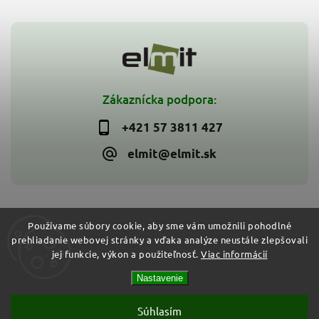
Zákaznícka podpora:
+421 57 3811 427
elmit@elmit.sk
Používame súbory cookie, aby sme vám umožnili pohodlné
prehliadanie webovej stránky a vďaka analýze neustále zlepšovali
Copyright 2026
ELMIT - Elektroinštalačný materiál, svietidlá
.
jej funkcie, výkon a použiteľnosť.
Viac informácií
Všetky práva vyhradené.
Vytvořil
Shoptet
| Design
Shoptak.cz
Nastavenie
Súhlasím