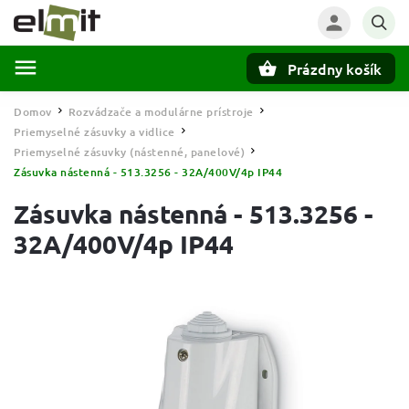
Prázdny košík
Hľadať
Domov
Rozvádzače a modulárne prístroje
/
/
Priemyselné zásuvky a vidlice
/
Priemyselné zásuvky (nástenné, panelové)
/
Zásuvka nástenná - 513.3256 - 32A/400V/4p IP44
Zásuvka nástenná - 513.3256 -
32A/400V/4p IP44