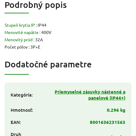
Podrobný popis
Stupeň krytia IP
: IP44
Menovité napätie
: 400V
Menovitý prúd
: 32A
Počet pólov : 3P+E
Dodatočné parametre
Priemyselné zásuvky nástenné a
Kategória
:
panelové (IP44+)
Hmotnosť
:
0.296 kg
EAN
:
8001636231563
Druh