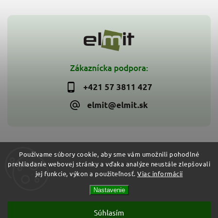
Zákaznícka podpora:
+421 57 3811 427
elmit@elmit.sk
Používame súbory cookie, aby sme vám umožnili pohodlné
prehliadanie webovej stránky a vďaka analýze neustále zlepšovali
Copyright 2026
ELMIT - Elektroinštalačný materiál, svietidlá
.
jej funkcie, výkon a použiteľnosť.
Viac informácií
Všetky práva vyhradené.
Vytvořil
Shoptet
| Design
Shoptak.cz
Nastavenie
Súhlasím