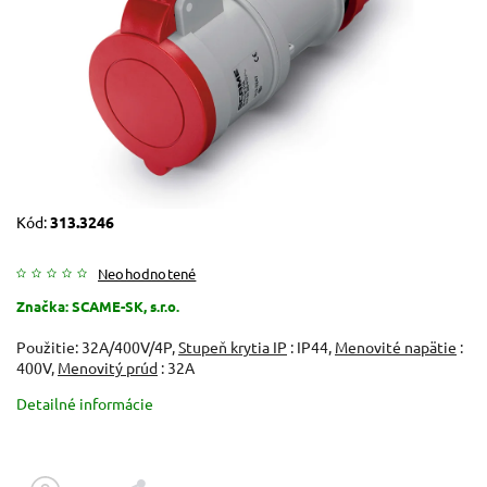
Kód:
313.3246
Neohodnotené
Značka:
SCAME-SK, s.r.o.
Použitie: 32A/400V/4P,
Stupeň krytia IP
: IP44,
Menovité napätie
:
400V,
Menovitý prúd
: 32A
Detailné informácie