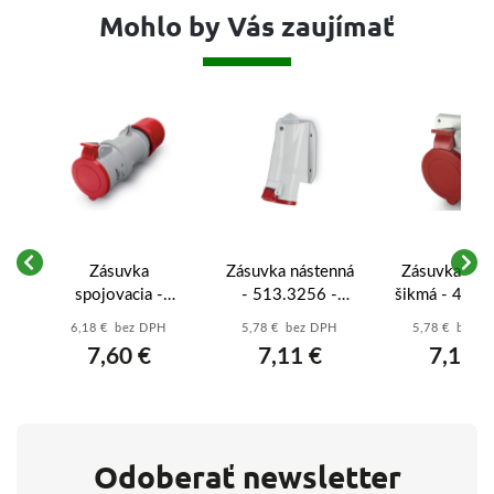
Mohlo by Vás zaujímať
á
Zásuvka
Zásuvka nástenná
Zásuvka vst
63
spojovacia -
- 513.3256 -
šikmá - 413.
p
313.3247 -
32A/400V/4p
- 32A/400V
6,18 € bez DPH
5,78 € bez DPH
5,78 € bez 
32A/400V/5p
IP44
IP44
7,60 €
7,11 €
7,11 €
IP44
Odoberať newsletter