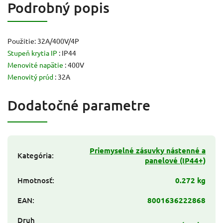
Podrobný popis
Použitie: 32A/400V/4P
Stupeň krytia IP
: IP44
Menovité napätie
: 400V
Menovitý prúd
: 32A
Dodatočné parametre
Priemyselné zásuvky nástenné a
Kategória
:
panelové (IP44+)
Hmotnosť
:
0.272 kg
EAN
:
8001636222868
Druh