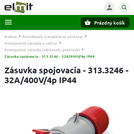
Prázdny košík
Hľadať
Domov
Rozvádzače a modulárne prístroje
/
/
Priemyselné zásuvky a vidlice
/
Priemyselné zásuvky (nástenné, panelové)
/
Zásuvka spojovacia - 313.3246 - 32A/400V/4p IP44
Zásuvka spojovacia - 313.3246 -
32A/400V/4p IP44