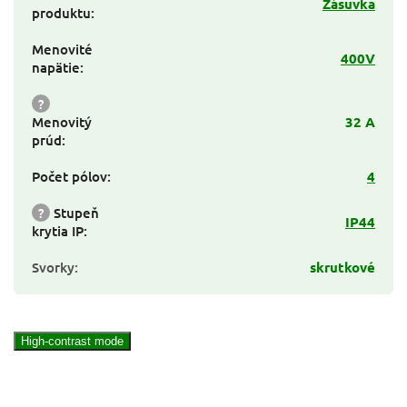
Zásuvka
produktu
:
Menovité
400V
napätie
:
?
Menovitý
32 A
prúd
:
Počet pólov
:
4
?
Stupeň
IP44
krytia IP
:
Svorky
:
skrutkové
High-contrast mode