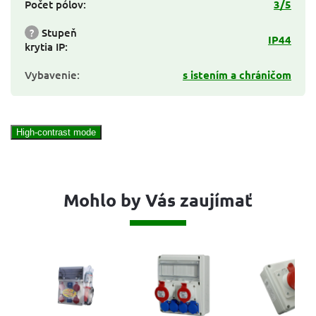
Počet pólov
:
3/5
?
Stupeň
IP44
krytia IP
:
Vybavenie
:
s istením a chráničom
High-contrast mode
Mohlo by Vás zaujímať