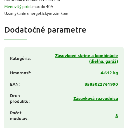
Menovitý prúd
: max do 40A
Uzamykanie energetickým zámkom
Dodatočné parametre
Zásuvkové skrine a kombinácie
Kategória
:
(dielňa, garáž)
Hmotnosť
:
4.612 kg
EAN
:
8585022761990
Druh
Zásuvková rozvodnica
produktu
:
Počet
8
modulov
: