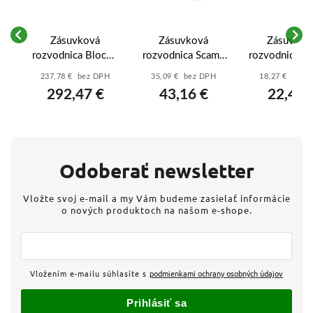
Zásuvková
Zásuvková
Zásuvkov
me
rozvodnica Block -
rozvodnica Scame
rozvodnica -
3W
632.X3311-
ENERBOX
1630 - 2x2
237,78 € bez DPH
35,09 € bez DPH
18,27 € bez 
113F2 -
633.312222 - 11
1x16A/400V
292,47 €
43,16 €
22,47 
N
3x16A/230V,
DIN (bez istenia)
2x16A/400V,
2x32A/400V/5p-
ist.
Odoberať newsletter
Vložte svoj e-mail a my Vám budeme zasielať informácie
o nových produktoch na našom e-shope.
Vložením e-mailu súhlasíte s
podmienkami ochrany osobných údajov
Prihlásiť sa