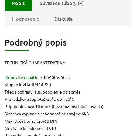
Popis
Súvisiace súbory (4)
Hodnotenie
Diskusia
Podrobný popis
TECHNICKÁ CHARAKTERISTIKA
Menovité napätie
: 230/400V, 50Hz
Stupeň krytia: IP44/IP20
Trieda ochrany: aut. odpojenie od zdroja
Prevádzková teplota: -25°C do +60°C
Pripojenie: max 10 mm2 (bez možnosti slučkovania)
Skratová vypínacia schopnosť prístrojov: 6kA
Max. počet prístrojov: 8 DIN
Mechanická odolnosť: IK10
Rozvodnica odolná UV žiareniu