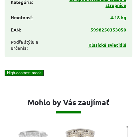
Kategória
:
stropnice
Hmotnosť
:
4.18 kg
EAN
:
5998250353050
Podľa štýlu a
Klasické svietidlá
určenia
:
High-contrast mode
Mohlo by Vás zaujímať