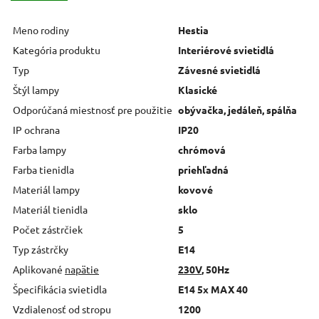
Meno rodiny
Hestia
Kategória produktu
Interiérové svietidlá
Typ
Závesné svietidlá
Štýl lampy
Klasické
Odporúčaná miestnosť pre použitie
obývačka, jedáleň, spálňa
IP ochrana
IP20
Farba lampy
chrómová
Farba tienidla
priehľadná
Materiál lampy
kovové
Materiál tienidla
sklo
Počet zástrčiek
5
Typ zástrčky
E14
Aplikované
napätie
230V
, 50Hz
Špecifikácia svietidla
E14 5x MAX 40
Vzdialenosť od stropu
1200