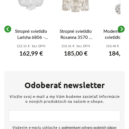
né
Stropné svietidlo
Stropné svietidlo
Moderné záv
a
Larisha 6806 -
Rosanna 3570 -
svietidlo Eu
á -
chrómová -
chrómová -
72220 - chr
H
132,51 € bez DPH
150,41 € bez DPH
150,40 € bez
priehľadná
priehľadná
162,99 €
185,00 €
184,99
Odoberať newsletter
Vložte svoj e-mail a my Vám budeme zasielať informácie
o nových produktoch na našom e-shope.
Vložením e-mailu súhlasíte s
podmienkami ochrany osobných údajov