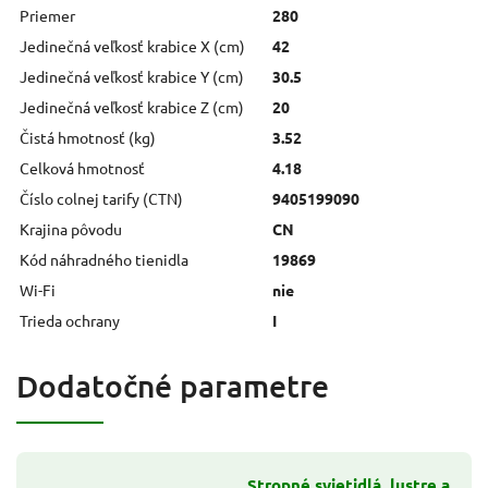
Priemer
280
Jedinečná veľkosť krabice X (cm)
42
Jedinečná veľkosť krabice Y (cm)
30.5
Jedinečná veľkosť krabice Z (cm)
20
Čistá hmotnosť (kg)
3.52
Celková hmotnosť
4.18
Číslo colnej tarify (CTN)
9405199090
Krajina pôvodu
CN
Kód náhradného tienidla
19869
Wi-Fi
nie
Trieda ochrany
I
Dodatočné parametre
Stropné svietidlá, lustre a