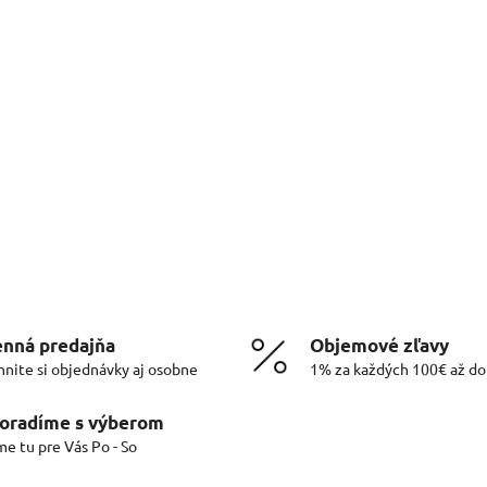
nná predajňa
Objemové zľavy
hnite si objednávky aj osobne
1% za každých 100€ až d
oradíme s výberom
me tu pre Vás Po - So