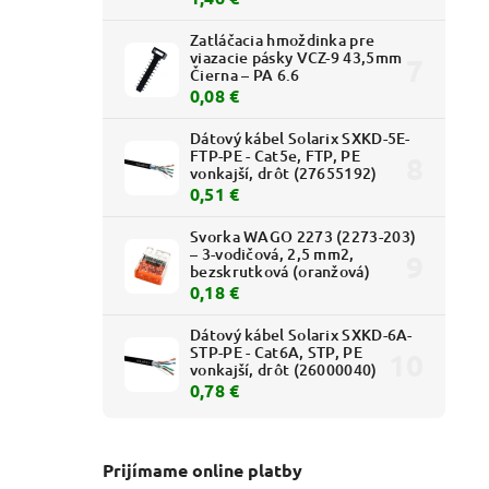
Zatláčacia hmoždinka pre
viazacie pásky VCZ-9 43,5mm
Čierna – PA 6.6
0,08 €
Dátový kábel Solarix SXKD-5E-
FTP-PE - Cat5e, FTP, PE
vonkajší, drôt (27655192)
0,51 €
Svorka WAGO 2273 (2273-203)
– 3-vodičová, 2,5 mm2,
bezskrutková (oranžová)
0,18 €
Dátový kábel Solarix SXKD-6A-
STP-PE - Cat6A, STP, PE
vonkajší, drôt (26000040)
0,78 €
Prijímame online platby