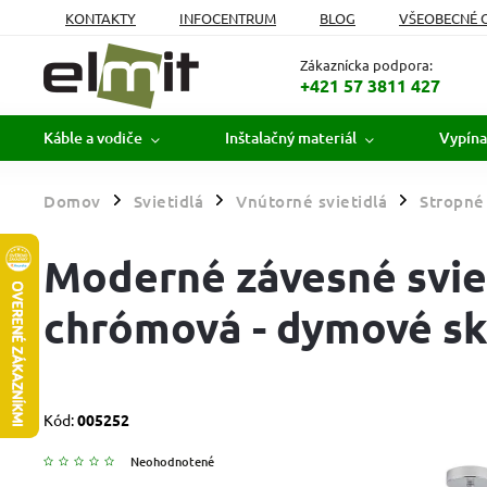
KONTAKTY
INFOCENTRUM
BLOG
VŠEOBECNÉ 
MOJA OBJEDNÁVKA
Zákaznícka podpora:
+421 57 3811 427
Káble a vodiče
Inštalačný materiál
Vypína
Domov
Svietidlá
Vnútorné svietidlá
Stropné 
/
/
/
Moderné závesné sviet
chrómová - dymové sk
Kód:
005252
Neohodnotené