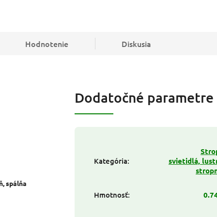
Hodnotenie
Diskusia
Dodatočné parametre
Stro
Kategória
:
svietidlá, lust
strop
ň, spálňa
Hmotnosť
:
0.7