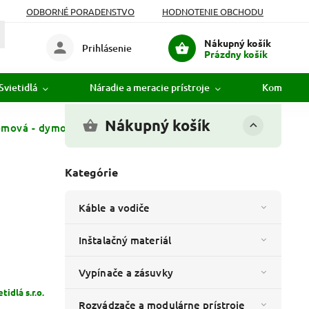
ODBORNÉ PORADENSTVO
HODNOTENIE OBCHODU
Nákupný košík
Prihlásenie
Prázdny košík
Svietidlá
Náradie a meracie prístroje
Komunikác
Nákupný košík
ómová - dymové sklo
Kategórie
Káble a vodiče
Inštalačný materiál
Vypínače a zásuvky
idlá s.r.o.
Rozvádzače a modulárne prístroje