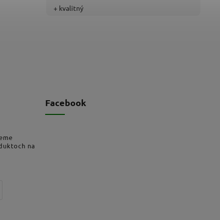
+ kvalitný
Facebook
deme
oduktoch na