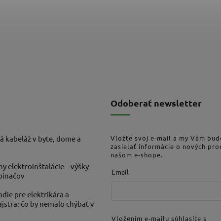
Odoberať newsletter
á kabeláž v byte, dome a
Vložte svoj e-mail a my Vám bu
zasielať informácie o nových pr
našom e-shope.
ny elektroinštalácie – výšky
Email
ypínačov
die pre elektrikára a
stra: čo by nemalo chýbať v
Vložením e-mailu súhlasíte s