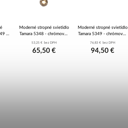
né
Moderné stropné svietidlo
Moderné stropné svietidlo
249 -
Tamara 5348 - chrómová -
Tamara 5349 - chrómová -
 sklo
dymové sklo
dymové sklo
53,25 € bez DPH
76,83 € bez DPH
65,50 €
94,50 €