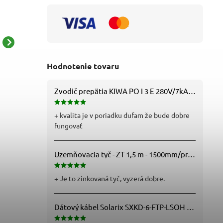
Moderné bodové svietidlo
Moderné závesné
Tarien 3250 - chrómová -
svietidlo Cameo 72132 -
Hodnotenie tovaru
dymové sklo
čierna - dymové sklo
67,89 € bez DPH
50,40 € bez DPH
83,50 €
61,99 €
Zvodič prepätia KIWA PO I 3 E 280V/7kA B+C+D (T1+T2+T3) 3P - 81.201
+ kvalita je v poriadku dufam že bude dobre
fungovať
Uzemňovacia tyč - ZT 1,5 m - 1500mm/pr.25mm - Fe/Zn - f712112
+ Je to zinkovaná tyč, vyzerá dobre.
Dátový kábel Solarix SXKD-6-FTP-LSOH - Cat6, FTP, LSOH, drôt (26000005)