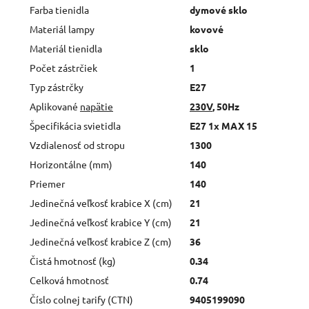
Farba tienidla
dymové sklo
Materiál lampy
kovové
Materiál tienidla
sklo
Počet zástrčiek
1
Typ zástrčky
E27
Aplikované
napätie
230V
, 50Hz
Špecifikácia svietidla
E27 1x MAX 15
Vzdialenosť od stropu
1300
Horizontálne (mm)
140
Priemer
140
Jedinečná veľkosť krabice X (cm)
21
Jedinečná veľkosť krabice Y (cm)
21
Jedinečná veľkosť krabice Z (cm)
36
Čistá hmotnosť (kg)
0.34
Celková hmotnosť
0.74
Číslo colnej tarify (CTN)
9405199090