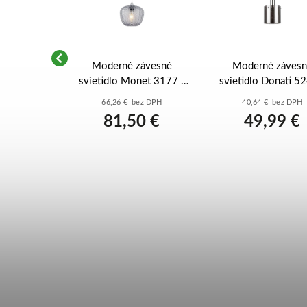
ávesné
Moderné závesné
Moderné záves
atore 72211
svietidlo Monet 3177 -
svietidlo Donati 5
ymové sklo
chrómová - dymové sklo
chrómová - dymové
ez DPH
66,26 € bez DPH
40,64 € bez DPH
0 €
81,50 €
49,99 €