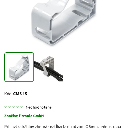
Kód:
CMS 15
Neohodnotené
Značka:
f-tronic GmbH
Príchytka káblov zberná - natĺkacia do otvoru O6mm, jednostraná