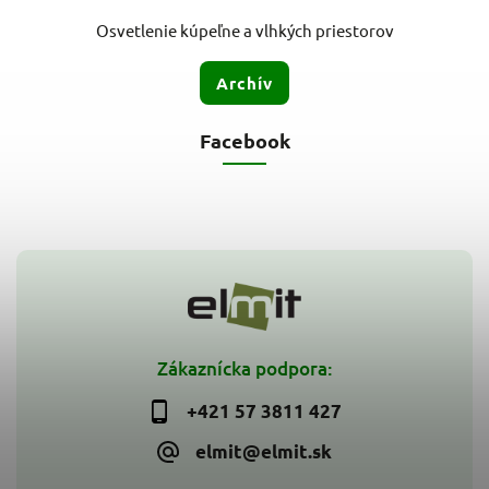
Osvetlenie kúpeľne a vlhkých priestorov
Archív
Facebook
Zákaznícka podpora:
+421 57 3811 427
elmit@elmit.sk