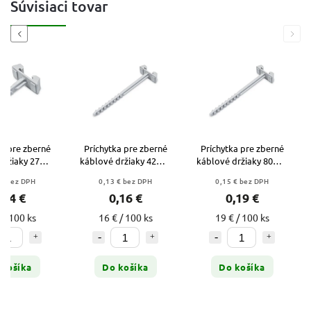
Súvisiaci tovar
Previous
Next
ka pre zberné
Príchytka pre zberné
Príchytka pre zberné
držiaky 27mm
káblové držiaky 42mm
káblové držiaky 80mm
 CMS 6
- CMS 7
- CMS 8
 € bez DPH
0,13 € bez DPH
0,15 € bez DPH
,14 €
0,16 €
0,19 €
 / 100 ks
16 € / 100 ks
19 € / 100 ks
 košíka
Do košíka
Do košíka