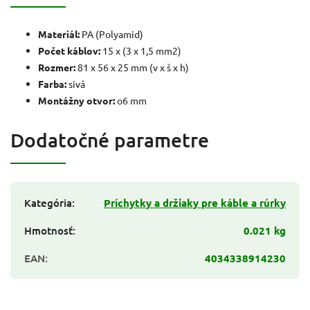
Materiál:
PA (Polyamid)
Počet káblov:
15 x (3 x 1,5 mm2)
Rozmer:
81 x 56 x 25 mm (v x š x h)
Farba:
sivá
Montážny otvor:
o6 mm
Dodatočné parametre
Kategória
:
Príchytky a držiaky pre káble a rúrky
Hmotnosť
:
0.021 kg
EAN
:
4034338914230