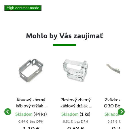
High-contrast mode
Mohlo by Vás zaujímať
 -
Kovový zberný
Plastový zberný
Zväzkový dr
káblový držiak -
káblový držiak -
OBO Better
KKM 30
KSH 15
Grip 203
s)
Skladom
(44 ks)
Skladom
(1 ks)
Skladom
(43
H
(2205041) -
0,89 € bez DPH
0,51 € bez DPH
0,59 € bez 
10 káblo