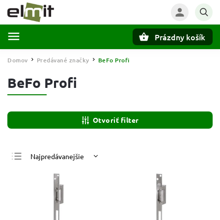
Prázdny košík
Hľadať
Domov
Predávané značky
BeFo Profi
/
/
BeFo Profi
Otvoriť filter
Najpredávanejšie
Najlacnejšie
Najdrahšie
Abecedne