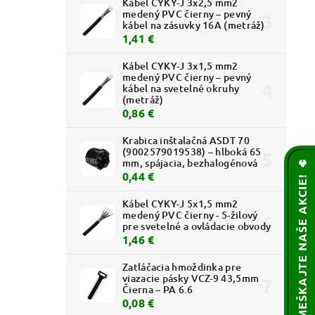
Kábel CYKY-J 3x2,5 mm2
medený PVC čierny – pevný
kábel na zásuvky 16A (metráž)
1,41 €
Kábel CYKY-J 3x1,5 mm2
medený PVC čierny – pevný
kábel na svetelné okruhy
(metráž)
0,86 €
Krabica inštalačná ASDT 70
(9002579019538) – hlboká 65
mm, spájacia, bezhalogénová
🌟 NEZMEŠKAJTE NAŠE AKCIE! 🔥
0,44 €
Kábel CYKY-J 5x1,5 mm2
medený PVC čierny - 5-žilový
pre svetelné a ovládacie obvody
1,46 €
Zatláčacia hmoždinka pre
viazacie pásky VCZ-9 43,5mm
Čierna – PA 6.6
0,08 €