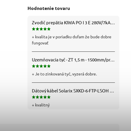
Hodnotenie tovaru
Zvodič prepätia KIWA PO I 3 E 280V/7kA B+C+D (T1+T2+T3) 3P - 81.201
+ kvalita je v poriadku dufam že bude dobre
fungovať
Uzemňovacia tyč - ZT 1,5 m - 1500mm/pr.25mm - Fe/Zn - f712112
+ Je to zinkovaná tyč, vyzerá dobre.
Dátový kábel Solarix SXKD-6-FTP-LSOH - Cat6, FTP, LSOH, drôt (26000005)
+ kvalitný