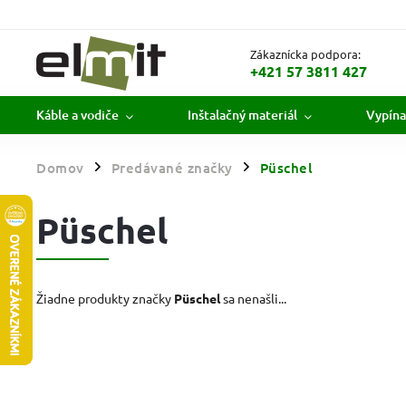
Zákaznícka podpora:
+421 57 3811 427
Káble a vodiče
Inštalačný materiál
Vypína
Domov
Predávané značky
Püschel
/
/
Püschel
Žiadne produkty značky
Püschel
sa nenašli...