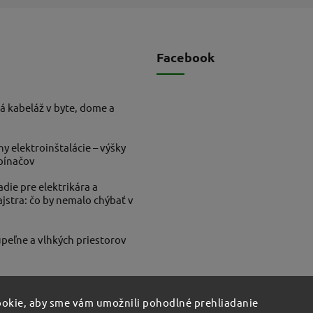
Facebook
á kabeláž v byte, dome a
ny elektroinštalácie – výšky
ypínačov
die pre elektrikára a
stra: čo by nemalo chýbať v
peľne a vlhkých priestorov
okie, aby sme vám umožnili pohodlné prehliadanie