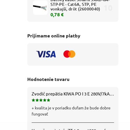
STP-PE - Cat6A, STP, PE
vonkajší, drôt (26000040)
0,78 €
Prijímame online platby
Hodnotenie tovaru
Zvodič prepätia KIWA PO I 3 E 280V/7kA B+C+D (T1+T2+T3) 3P - 81.201
+ kvalita je v poriadku dufam že bude dobre
fungovať