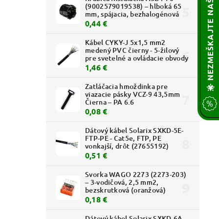
🌟 NEZMEŠKAJTE NAŠE AKCIE! 🔥
(9002579019538) – hlboká 65
mm, spájacia, bezhalogénová
0,44 €
Kábel CYKY-J 5x1,5 mm2
medený PVC čierny - 5-žilový
pre svetelné a ovládacie obvody
1,46 €
Zatláčacia hmoždinka pre
viazacie pásky VCZ-9 43,5mm
Čierna – PA 6.6
0,08 €
Dátový kábel Solarix SXKD-5E-
FTP-PE - Cat5e, FTP, PE
vonkajší, drôt (27655192)
0,51 €
Svorka WAGO 2273 (2273-203)
– 3-vodičová, 2,5 mm2,
bezskrutková (oranžová)
0,18 €
Dátový kábel Solarix SXKD-6A-