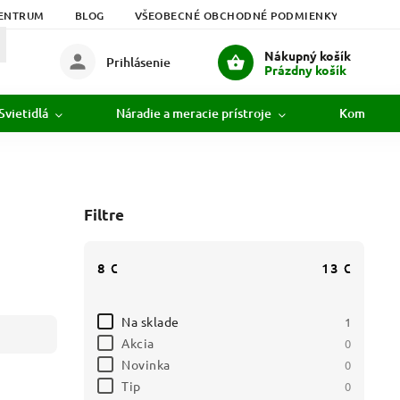
ENTRUM
BLOG
VŠEOBECNÉ OBCHODNÉ PODMIENKY
PODM
Nákupný košík
Prihlásenie
Prázdny košík
Svietidlá
Náradie a meracie prístroje
Komunikác
Filtre
8
€
13
€
Na sklade
1
Akcia
0
Novinka
0
Tip
0