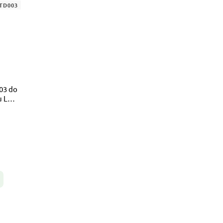
TD003
03 do
u LED