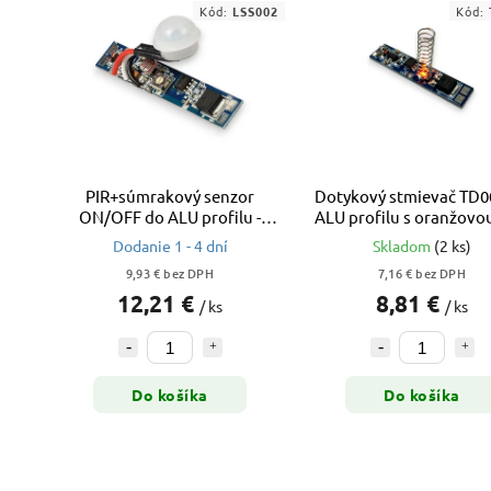
Kód:
LSS002
Kód:
PIR+súmrakový senzor
Dotykový stmievač TD0
ON/OFF do ALU profilu -
ALU profilu s oranžovo
LSS002
a pamäťou
Dodanie 1 - 4 dní
Skladom
(2 ks)
9,93 € bez DPH
7,16 € bez DPH
12,21 €
8,81 €
/ ks
/ ks
Do košíka
Do košíka