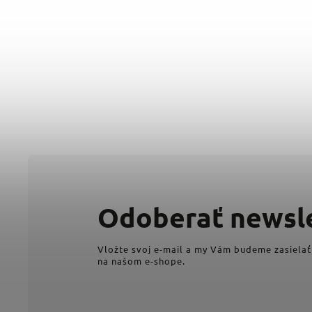
Odoberať newsl
Vložte svoj e-mail a my Vám budeme zasielať
na našom e-shope.