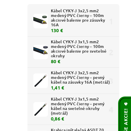
Kábel CYKY-J 3x2,5 mm2
medený PVC čierny – 100m
akciové balenie pre zásuvky
16A
130 €
Kábel CYKY-J 3x1,5 mm2
medený PVC čierny – 100m
akciové balenie pre svetelné
okruhy
80 €
Kábel CYKY-J 3x2,5 mm2
medený PVC čierny – pevný
kábel na zásuvky 16A (metráž)
1,41 €
Kábel CYKY-J 3x1,5 mm2
medený PVC čierny – pevný
kábel na svetelné okruhy
(metráž)
0,86 €
Krabica inštalačná ASDT 70