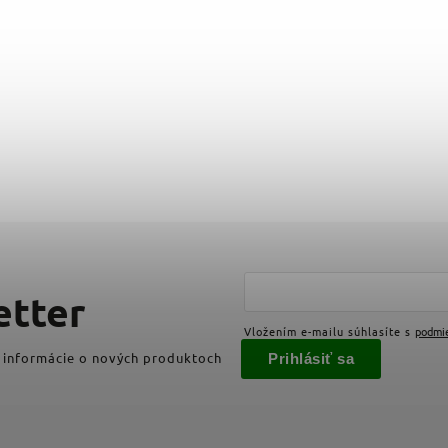
etter
Vložením e-mailu súhlasíte s
podmi
 informácie o nových produktoch
Prihlásiť sa