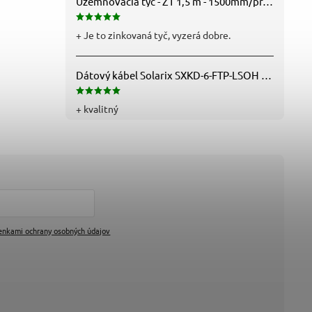
Uzemňovacia tyč - ZT 1,5 m - 1500mm/pr.25mm - Fe/Zn - f712112
+ Je to zinkovaná tyč, vyzerá dobre.
Dátový kábel Solarix SXKD-6-FTP-LSOH - Cat6, FTP, LSOH, drôt (26000005)
+ kvalitný
enkami ochrany osobných údajov