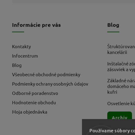
Informácie pre vás
Blog
Kontakty
Štruktúrovan
kancelárii
Infocentrum
Inštalačné zó
Blog
zásuviek a v
Všeobecné obchodné podmienky
Základné nára
Podmienky ochrany osobných údajov
domáceho maj
kufri
Odborné poradenstvo
Hodnotenie obchodu
Osvetlenie kú
Moja objednávka
Archív
Používame súbory co