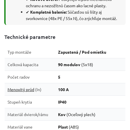
ochranu a nezožltnú časom ako lacné plasty.
✔
Kompletné balenie:
Súčasťou sú lišty aj
svorkovnice (48x PE / 55x N), čo zrýchľuje montáž.
Technické parametre
Typ montáže
Zapustená / Pod omietku
Celková kapacita
90 modulov
(5x18)
Počet radov
5
Menovitý prúd
(In)
100 A
Stupeň krytia
IP40
Materiál dvierok/rámu
Kov
(Oceľový plech)
Materiál vane
Plast
(ABS)