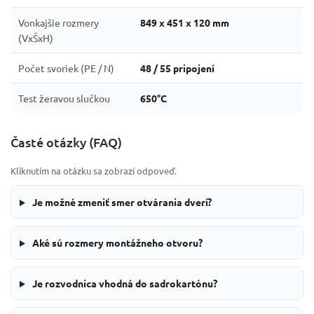
Vonkajšie rozmery
849 x 451 x 120 mm
(VxŠxH)
Počet svoriek (PE / N)
48 / 55 pripojení
Test žeravou slučkou
650°C
Časté otázky (FAQ)
Kliknutím na otázku sa zobrazí odpoveď.
Je možné zmeniť smer otvárania dverí?
Aké sú rozmery montážneho otvoru?
Je rozvodnica vhodná do sadrokartónu?