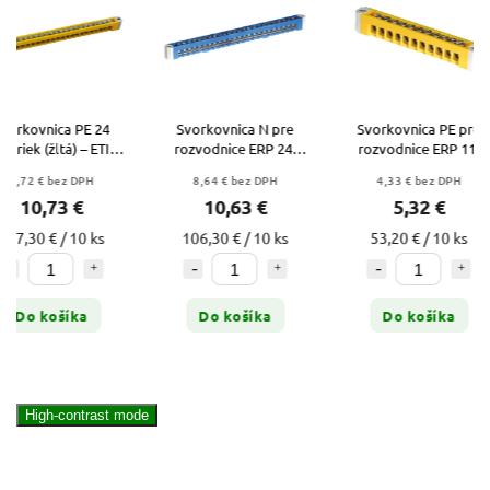
Svorkovnica N pre
Svorkovnica PE pre
Zámok s kľú
rozvodnice ERP 24-
rozvodnice ERP 11-
ELK-ERP
pólová – ETI ERP-N2
pólová – ETI ERP-PE1
rozvodnic
8,64 € bez DPH
4,33 € bez DPH
4,46 € be
(001101282)
(001101283)
(001101
10,63 €
5,32 €
5,48
106,30 € / 10 ks
53,20 € / 10 ks
Do koš
Do košíka
Do košíka
High-contrast mode