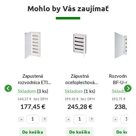
Mohlo by Vás zaujímať
Zapustená
Zápustná
Rozvodnica E
á
rozvodnica ETI
oceľoplechová
BF-U-4/96
on
ERP18-6 (108
rozvodnica Eaton
(283049) -
)
Skladom
(3 ks)
Skladom
(1 ks)
Skladom
(1
-
modulov) s
BF-U-3S-4/96-
modulov, p
H
144,27 € bez DPH
199,41 € bez DPH
193,71 € bez
kovovými dverami
D125 (96
omietku
177,45 €
245,28 €
238,26
-
modulov) - EP-
502538
Do košíka
Do košíka
Do košík