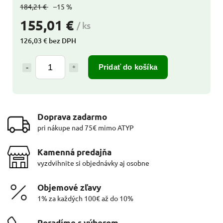
184,21 €
–15 %
155,01 €
/ ks
126,03 € bez DPH
Pridať do košíka
Doprava zadarmo
pri nákupe nad 75€ mimo ATYP
Kamenná predajňa
vyzdvihnite si objednávky aj osobne
Objemové zľavy
1% za každých 100€ až do 10%
Poradíme s výberom