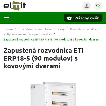
Prázdny košík
Hľadať
Domov
Rozvádzače a modulárne prístroje
Rozvádzačové skrine
/
/
Bytové rozvodnice pod omietku
/
/
Zapustená rozvodnica ETI ERP18-5 (90 modulov) s kovovými dverami
Zapustená rozvodnica ETI
ERP18-5 (90 modulov) s
kovovými dverami