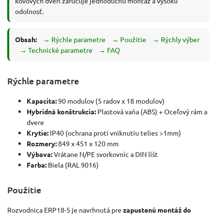
kovových dverí zaručuje jednoduchú montáž a vysokú
odolnosť.
Obsah:
→ Rýchle parametre
→ Použitie
→ Rýchly výber
→ Technické parametre
→ FAQ
Rýchle parametre
Kapacita:
90 modulov (5 radov x 18 modulov)
Hybridná konštrukcia:
Plastová vaňa (ABS) + Oceľový rám a
dvere
Krytie:
IP40 (ochrana proti vniknutiu telies >1mm)
Rozmery:
849 x 451 x 120 mm
Výbava:
Vrátane N/PE svorkovníc a DIN líšt
Farba:
Biela (RAL 9016)
Použitie
Rozvodnica ERP18-5 je navrhnutá pre
zapustenú montáž do