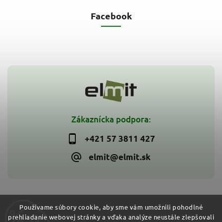
Facebook
Zákaznícka podpora:
+421 57 3811 427
elmit@elmit.sk
Používame súbory cookie, aby sme vám umožnili pohodlné
prehliadanie webovej stránky a vďaka analýze neustále zlepšovali
Copyright 2026
ELMIT - Elektroinštalačný materiál, svietidlá
.