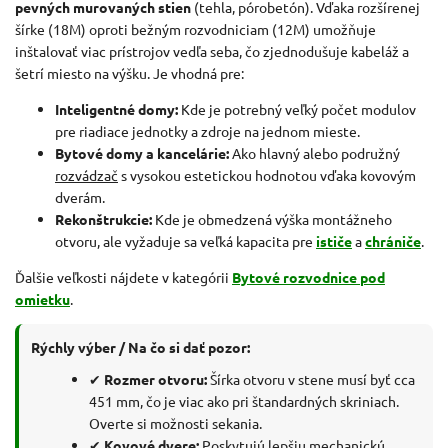
pevných murovaných stien
(tehla, pórobetón). Vďaka rozšírenej
šírke (18M) oproti bežným rozvodniciam (12M) umožňuje
inštalovať viac prístrojov vedľa seba, čo zjednodušuje kabeláž a
šetrí miesto na výšku. Je vhodná pre:
Inteligentné domy:
Kde je potrebný veľký počet modulov
pre riadiace jednotky a zdroje na jednom mieste.
Bytové domy a kancelárie:
Ako hlavný alebo podružný
rozvádzač
s vysokou estetickou hodnotou vďaka kovovým
dverám.
Rekonštrukcie:
Kde je obmedzená výška montážneho
otvoru, ale vyžaduje sa veľká kapacita pre
ističe
a
chrániče
.
Ďalšie veľkosti nájdete v kategórii
Bytové rozvodnice pod
omietku
.
Rýchly výber / Na čo si dať pozor:
✔
Rozmer otvoru:
Šírka otvoru v stene musí byť cca
451 mm, čo je viac ako pri štandardných skriniach.
Overte si možnosti sekania.
✔
Kovové dvere:
Poskytujú lepšiu mechanickú