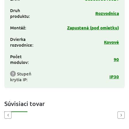
Druh
Rozvodnica
produktu
:
Montáž
:
Zapustená (pod omietku)
Dvierka
Kovové
rozvodnice
:
Počet
90
modulov
:
?
Stupeň
IP30
krytia IP
:
Súvisiaci tovar
Previous
Next