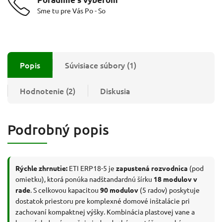
Sme tu pre Vás Po - So
Popis
Súvisiace súbory (1)
Hodnotenie (2)
Diskusia
Podrobný popis
Rýchle zhrnutie:
ETI ERP18-5 je
zapustená rozvodnica
(pod
omietku), ktorá ponúka nadštandardnú šírku
18 modulov v
rade
. S celkovou kapacitou
90 modulov
(5 radov) poskytuje
dostatok priestoru pre komplexné domové inštalácie pri
zachovaní kompaktnej výšky. Kombinácia plastovej vane a