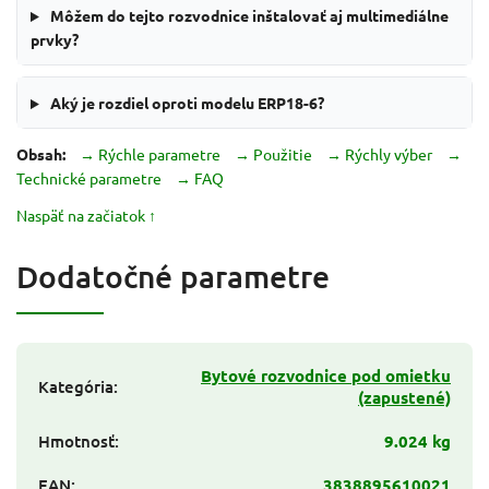
Môžem do tejto rozvodnice inštalovať aj multimediálne
prvky?
Aký je rozdiel oproti modelu ERP18-6?
Obsah:
→ Rýchle parametre
→ Použitie
→ Rýchly výber
→
Technické parametre
→ FAQ
Naspäť na začiatok ↑
Dodatočné parametre
Bytové rozvodnice pod omietku
Kategória
:
(zapustené)
Hmotnosť
:
9.024 kg
EAN
:
3838895610021