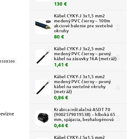
130 €
Kábel CYKY-J 3x1,5 mm2
medený PVC čierny – 100m
akciové balenie pre svetelné
okruhy
80 €
Kábel CYKY-J 3x2,5 mm2
medený PVC čierny – pevný
kábel na zásuvky 16A (metráž)
150X300
1,41 €
Kábel CYKY-J 3x1,5 mm2
medený PVC čierny – pevný
kábel na svetelné okruhy
(metráž)
0,86 €
Krabica inštalačná ASDT 70
revízne
(9002579019538) – hlboká 65
mm, spájacia, bezhalogénová
0,44 €
Kábel CYKY-J 5x1,5 mm2