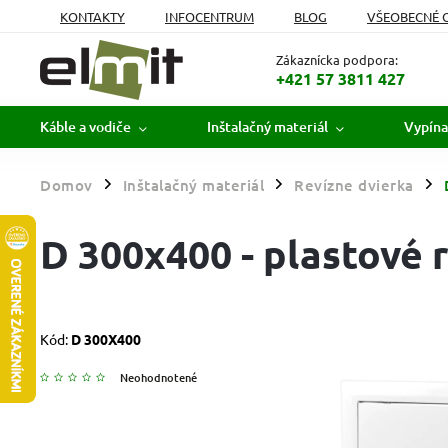
KONTAKTY
INFOCENTRUM
BLOG
VŠEOBECNÉ 
MOJA OBJEDNÁVKA
Zákaznícka podpora:
+421 57 3811 427
Káble a vodiče
Inštalačný materiál
Vypína
Domov
Inštalačný materiál
Revízne dvierka
/
/
/
D 300x400 - plastové 
Kód:
D 300X400
Neohodnotené