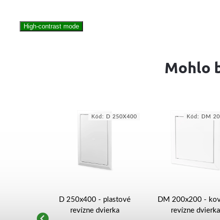
High-contrast mode
Mohlo b
DM 150X300
Kód:
D 250X400
Kód:
DM 20
- kovové
D 250x400 - plastové
DM 200x200 - ko
vierka
revízne dvierka
revízne dvierka