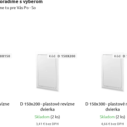
oradíme s výberom
me tu pre Vás Po - So
50X150
Kód:
D 150X200
Kód:
D 
vízne
D 150x200 - plastové revízne
D 150x300 - plastové 
dvierka
dvierka
Skladom
(2 ks)
Skladom
(2 ks)
3,41 € bez DPH
4,66 € bez DPH