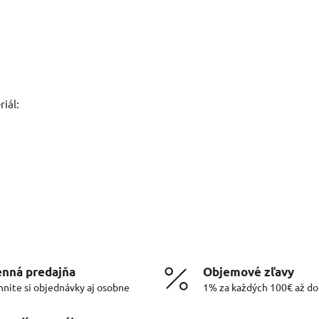
iál:
nná predajňa
Objemové zľavy
hnite si objednávky aj osobne
1% za každých 100€ až d