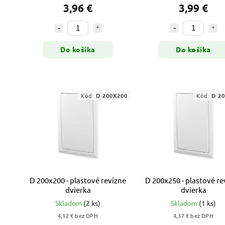
3,96 €
3,99 €
Do košíka
Do košíka
Kód:
D 200X200
Kód:
D 2
D 200x200 - plastové revízne
D 200x250 - plastové re
dvierka
dvierka
Skladom
(2 ks)
Skladom
(1 ks)
4,12 € bez DPH
4,37 € bez DPH