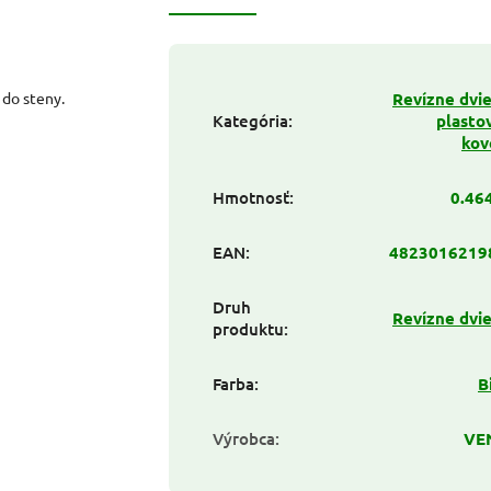
 do steny.
Revízne dvi
Kategória
:
plasto
kov
Hmotnosť
:
0.46
EAN
:
4823016219
Druh
Revízne dvi
produktu
:
Farba
:
B
Výrobca
:
VE