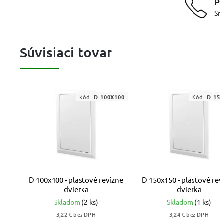
P
S
Súvisiaci tovar
Kód:
D 100X100
Kód:
D 1
D 100x100 - plastové revízne
D 150x150 - plastové re
dvierka
dvierka
Skladom
(2 ks)
Skladom
(1 ks)
3,22 € bez DPH
3,24 € bez DPH