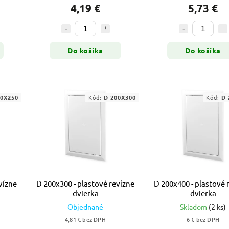
4,19 €
5,73 €
Do košíka
Do košíka
00X250
Kód:
D 200X300
Kód:
D 
vízne
D 200x300 - plastové revízne
D 200x400 - plastové 
dvierka
dvierka
Objednané
Skladom
(2 ks)
4,81 € bez DPH
6 € bez DPH