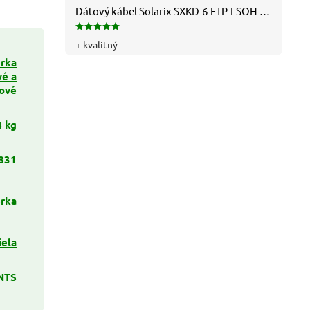
Dátový kábel Solarix SXKD-6-FTP-LSOH - Cat6, FTP, LSOH, drôt (26000005)
+ kvalitný
erka
vé a
ové
4 kg
831
erka
iela
NTS