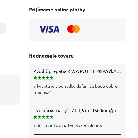
Prijímame online platby
Hodnotenie tovaru
Zvodič prepätia KIWA PO I 3 E 280V/7kA B+C+D (T1+T2+T3) 3P - 81.201
+ kvalita je v poriadku dufam že bude dobre
fungovať
Uzemňovacia tyč - ZT 1,5 m - 1500mm/pr.25mm - Fe/Zn - f712112
+ Je to zinkovaná tyč, vyzerá dobre.