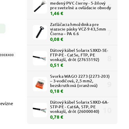
medený PVC čierny - 5-žilový
pre svetelné a ovládacie obvody
1,46 €
Zatláčacia hmoždinka pre
viazacie pásky VCZ-9 43,5mm
Čierna – PA 6.6
0,08 €
Dátový kábel Solarix SXKD-5E-
FTP-PE - Cat5e, FTP, PE
200X400
vonkajší, drôt (27655192)
0,51 €
Svorka WAGO 2273 (2273-203)
– 3-vodičová, 2,5 mm2,
bezskrutková (oranžová)
0,18 €
Dátový kábel Solarix SXKD-6A-
revízne
STP-PE - Cat6A, STP, PE
vonkajší, drôt (26000040)
0,78 €