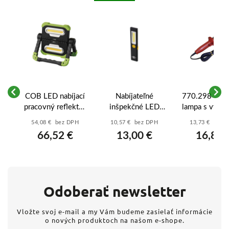
COB LED nabíjací
Nabíjateľné
770.298 Pre
lo
pracovný reflektor
inšpekčné LED
lampa s vypí
m,
P4536, 2000 lm,
svietidlo
a káblom 5m,
54,08 € bez DPH
10,57 € bez DPH
13,73 € bez 
-
8000 mA - P4536
Brennenstuhl PL
66,52 €
13,00 €
16,89 
200 AC – 200lm,
USB-C, magnet
Odoberať newsletter
Vložte svoj e-mail a my Vám budeme zasielať informácie
o nových produktoch na našom e-shope.