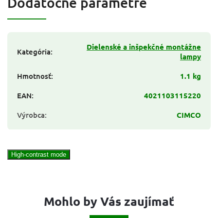
Dodatočné parametre
Dielenské a inšpekčné montážne
Kategória
:
lampy
Hmotnosť
:
1.1 kg
EAN
:
4021103115220
Výrobca
:
CIMCO
High-contrast mode
Mohlo by Vás zaujímať