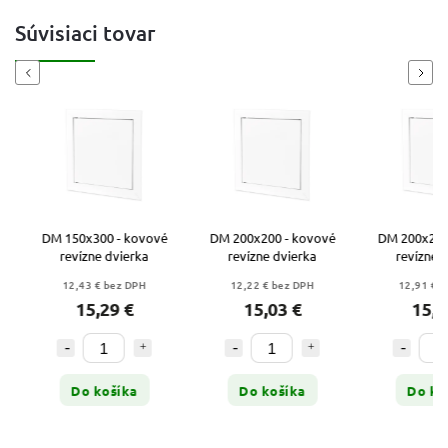
Súvisiaci tovar
Previous
Next
DM 150x300 - kovové
DM 200x200 - kovové
DM 200x250 
revízne dvierka
revízne dvierka
revízne dv
12,43 € bez DPH
12,22 € bez DPH
12,91 € be
15,29 €
15,03 €
15,88
Do košíka
Do košíka
Do koš