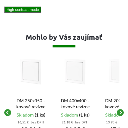
High-contrast mode
Mohlo by Vás zaujímať
DM 250x350 -
DM 400x400 -
DM 200x30
e
kovové revízne
kovové revízne
kovové reví
dvierka
dvierka
dvierka
)
Skladom
(1 ks)
Skladom
(1 ks)
Skladom
(1
16,51 € bez DPH
21,18 € bez DPH
13,98 € bez 