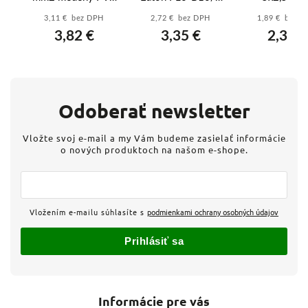
čierny - 5-žilový
10A B 6kA
medený P
3,11 € bez DPH
2,72 € bez DPH
1,89 € bez 
vý
prívod pre
(286519) – xPole
čierny - 5-ži
3,82 €
3,35 €
2,33 €
k
výkonné varné
Moeller
prívod pre v
dosky a stroje
dosky a zás
Odoberať newsletter
Vložte svoj e-mail a my Vám budeme zasielať informácie
o nových produktoch na našom e-shope.
Vložením e-mailu súhlasíte s
podmienkami ochrany osobných údajov
Prihlásiť sa
Informácie pre vás