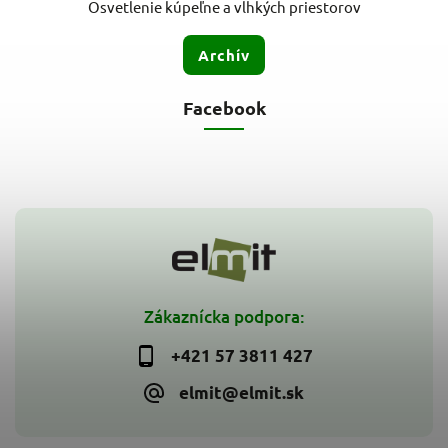
Osvetlenie kúpeľne a vlhkých priestorov
Archív
Facebook
Zákaznícka podpora:
+421 57 3811 427
elmit@elmit.sk