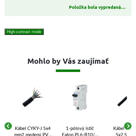
Položka bola vypredaná…
High-contrast mode
Mohlo by Vás zaujímať
Kábel CYKY-J 5x4
1-pólový istič
Kábel CYKY
mm2 medený PVC
Eaton PL6-B10/1
5x2,5 mm