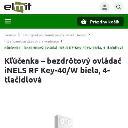
Prázdny košík
Hľadať
Domov
Inteligentná domácnosť (Smart Home)
/
/
Inteligentné zásuvky a vypínače
/
Kľúčenka – bezdrôtový ovládač iNELS RF Key-40/W biela, 4-tlačidlová
Kľúčenka – bezdrôtový ovládač
iNELS RF Key-40/W biela, 4-
tlačidlová