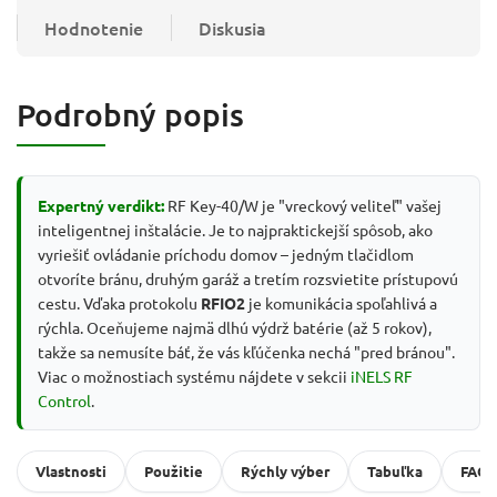
Hodnotenie
Diskusia
Podrobný popis
Expertný verdikt:
RF Key-40/W je "vreckový veliteľ" vašej
inteligentnej inštalácie. Je to najpraktickejší spôsob, ako
vyriešiť ovládanie príchodu domov – jedným tlačidlom
otvoríte bránu, druhým garáž a tretím rozsvietite prístupovú
cestu. Vďaka protokolu
RFIO2
je komunikácia spoľahlivá a
rýchla. Oceňujeme najmä dlhú výdrž batérie (až 5 rokov),
takže sa nemusíte báť, že vás kľúčenka nechá "pred bránou".
Viac o možnostiach systému nájdete v sekcii
iNELS RF
Control
.
Vlastnosti
Použitie
Rýchly výber
Tabuľka
FAQ