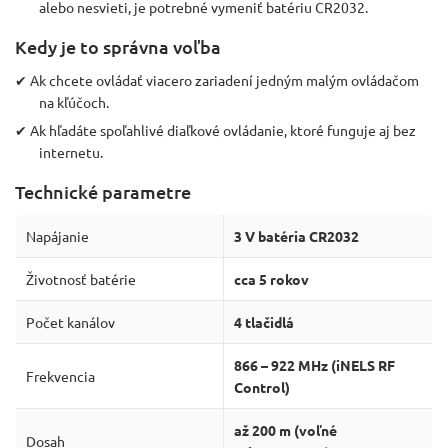
alebo nesvieti, je potrebné vymeniť batériu CR2032.
Kedy je to správna voľba
✔ Ak chcete ovládať viacero zariadení jedným malým ovládačom
na kľúčoch.
✔ Ak hľadáte spoľahlivé diaľkové ovládanie, ktoré funguje aj bez
internetu.
Technické parametre
Napájanie
3 V batéria CR2032
Životnosť batérie
cca 5 rokov
Počet kanálov
4 tlačidlá
866 – 922 MHz (iNELS RF
Frekvencia
Control)
až 200 m (voľné
Dosah