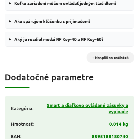
Koľko zariadení môžem ovládať jedným tlačidlom?
Ako spárujem kľúčenku s prijímačom?
Aký je rozdiel medzi RF Key-40 a RF Key-60?
↑ Naspäť na začiatok
Dodatočné parametre
Smart a diaľkovo ovládané zásuvky a
Kategória
:
vypínače
Hmotnosť
:
0.014 kg
EAN
:
8595188180740