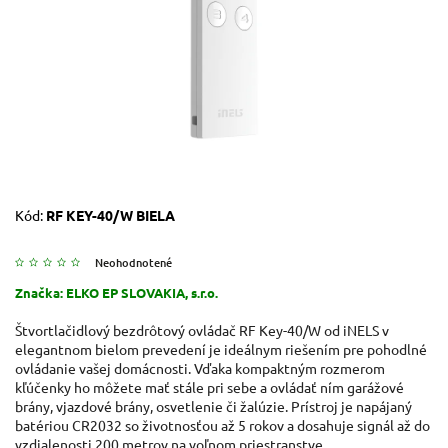
Kód:
RF KEY-40/W BIELA
Neohodnotené
Značka:
ELKO EP SLOVAKIA, s.r.o.
Štvortlačidlový bezdrôtový ovládač RF Key-40/W od iNELS v
elegantnom bielom prevedení je ideálnym riešením pre pohodlné
ovládanie vašej domácnosti. Vďaka kompaktným rozmerom
kľúčenky ho môžete mať stále pri sebe a ovládať ním garážové
brány, vjazdové brány, osvetlenie či žalúzie. Prístroj je napájaný
batériou CR2032 so životnosťou až 5 rokov a dosahuje signál až do
vzdialenosti 200 metrov na voľnom priestranstve.