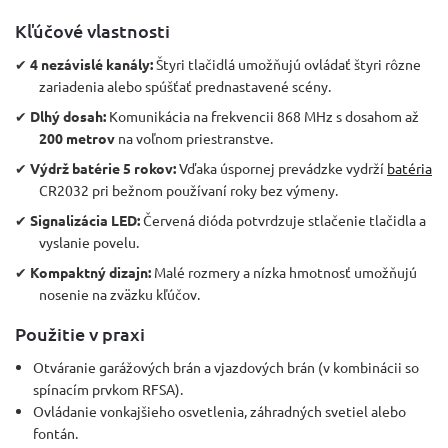
Kľúčové vlastnosti
✔
4 nezávislé kanály:
Štyri tlačidlá umožňujú ovládať štyri rôzne
zariadenia alebo spúšťať prednastavené scény.
✔
Dlhý dosah:
Komunikácia na frekvencii 868 MHz s dosahom až
200 metrov
na voľnom priestranstve.
✔
Výdrž batérie 5 rokov:
Vďaka úspornej prevádzke vydrží
batéria
CR2032 pri bežnom používaní roky bez výmeny.
✔
Signalizácia LED:
Červená dióda potvrdzuje stlačenie tlačidla a
vyslanie povelu.
✔
Kompaktný dizajn:
Malé rozmery a nízka hmotnosť umožňujú
nosenie na zväzku kľúčov.
Použitie v praxi
Otváranie garážových brán a vjazdových brán (v kombinácii so
spínacím prvkom RFSA).
Ovládanie vonkajšieho osvetlenia, záhradných svetiel alebo
fontán.