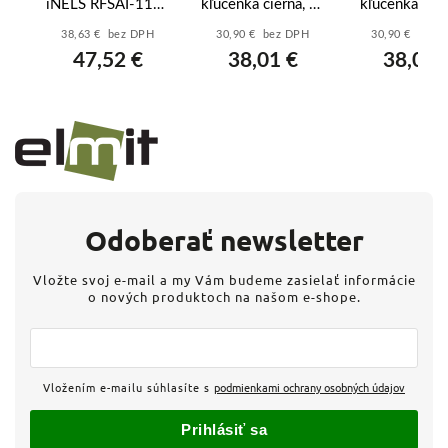
M-
iNELS RFSAI-11B-
kľúčenka čierna, 6-
kľúčenka biel
-
SL s externým
kanál - RF KEY-
kanál - RF 
38,63 € bez DPH
30,90 € bez DPH
30,90 € bez 
vstupom –
60/B
60/W
47,52 €
38,01 €
38,01 
bezdrôtové relé do
krabice, 8A
Odoberať newsletter
Vložte svoj e-mail a my Vám budeme zasielať informácie
o nových produktoch na našom e-shope.
Vložením e-mailu súhlasíte s
podmienkami ochrany osobných údajov
Prihlásiť sa