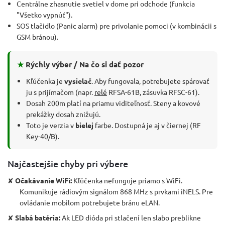
Centrálne zhasnutie svetiel v dome pri odchode (funkcia
"Všetko vypnúť").
SOS tlačidlo (Panic alarm) pre privolanie pomoci (v kombinácii s
GSM bránou).
★
Rýchly výber / Na čo si dať pozor
Kľúčenka je
vysielač
. Aby fungovala, potrebujete spárovať
ju s prijímačom (napr.
relé
RFSA-61B, zásuvka RFSC-61).
Dosah 200m platí na priamu viditeľnosť. Steny a kovové
prekážky dosah znižujú.
Toto je verzia v
bielej
farbe. Dostupná je aj v čiernej (RF
Key-40/B).
Najčastejšie chyby pri výbere
✘
Očakávanie WiFi:
Kľúčenka nefunguje priamo s WiFi.
Komunikuje rádiovým signálom 868 MHz s prvkami iNELS. Pre
ovládanie mobilom potrebujete bránu eLAN.
✘
Slabá batéria:
Ak LED dióda pri stlačení len slabo preblikne