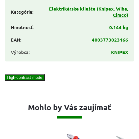
Elektrikárske kliešte (Knipex, Wiha,
Kategória
:
Cimco)
Hmotnosť
:
0.144 kg
EAN
:
4003773023166
Výrobca
:
KNIPEX
High-contrast mode
Mohlo by Vás zaujímať