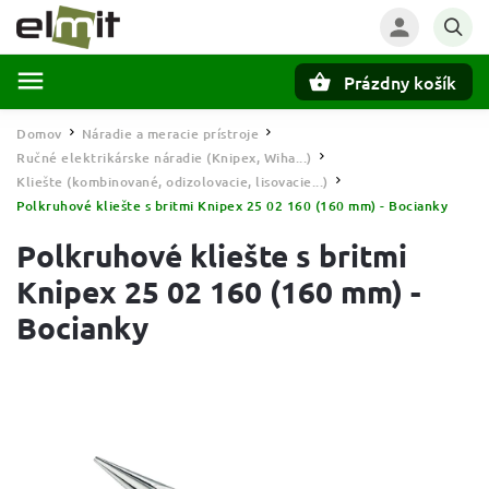
Prázdny košík
Hľadať
Domov
Náradie a meracie prístroje
/
/
Ručné elektrikárske náradie (Knipex, Wiha...)
/
Kliešte (kombinované, odizolovacie, lisovacie...)
/
Polkruhové kliešte s britmi Knipex 25 02 160 (160 mm) - Bocianky
Polkruhové kliešte s britmi
Knipex 25 02 160 (160 mm) -
Bocianky