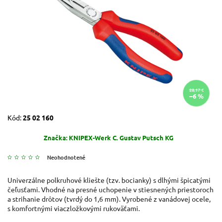
28,17 €
–6 %
Kód:
25 02 160
Značka:
KNIPEX-Werk C. Gustav Putsch KG
Neohodnotené
Univerzálne polkruhové kliešte (tzv. bocianky) s dlhými špicatými
čeľusťami. Vhodné na presné uchopenie v stiesnených priestoroch
a strihanie drôtov (tvrdý do 1,6 mm). Vyrobené z vanádovej ocele,
s komfortnými viaczložkovými rukoväťami.