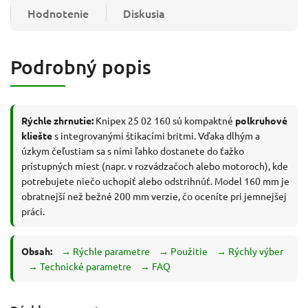
Hodnotenie
Diskusia
Podrobný popis
Rýchle zhrnutie:
Knipex 25 02 160 sú kompaktné
polkruhové
kliešte
s integrovanými štikacími britmi. Vďaka dlhým a
úzkym čeľustiam sa s nimi ľahko dostanete do ťažko
prístupných miest (napr. v rozvádzačoch alebo motoroch), kde
potrebujete niečo uchopiť alebo odstrihnúť. Model 160 mm je
obratnejší než bežné 200 mm verzie, čo oceníte pri jemnejšej
práci.
Obsah:
→ Rýchle parametre
→ Použitie
→ Rýchly výber
→ Technické parametre
→ FAQ