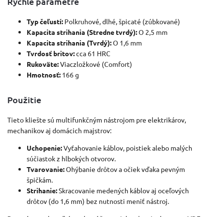
Rýchle parametre
Typ čeľustí:
Polkruhové, dlhé, špicaté (zúbkované)
Kapacita strihania (Stredne tvrdý):
O 2,5 mm
Kapacita strihania (Tvrdý):
O 1,6 mm
Tvrdosť britov:
cca 61 HRC
Rukoväte:
Viaczložkové (Comfort)
Hmotnosť:
166 g
Použitie
Tieto kliešte sú multifunkčným nástrojom pre elektrikárov,
mechanikov aj domácich majstrov:
Uchopenie:
Vyťahovanie káblov, poistiek alebo malých
súčiastok z hlbokých otvorov.
Tvarovanie:
Ohýbanie drôtov a očiek vďaka pevným
špičkám.
Strihanie:
Skracovanie medených káblov aj oceľových
drôtov (do 1,6 mm) bez nutnosti meniť nástroj.