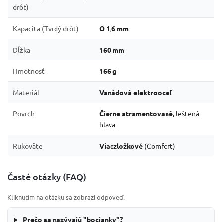
drôt)
Kapacita (Tvrdý drôt)
O 1,6 mm
Dĺžka
160 mm
Hmotnosť
166 g
Materiál
Vanádová elektrooceľ
Povrch
Čierne atramentované
, leštená
hlava
Rukoväte
Viaczložkové
(Comfort)
Časté otázky (FAQ)
Kliknutím na otázku sa zobrazí odpoveď.
Prečo sa nazývajú "bocianky"?