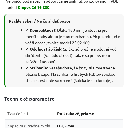
Pre prácu pod napätím odporúčame siahnuť po izolovanom VDE
modeli
Knipex 26 16 200
.
Rýchly výber / Na čo si dať pozor:
✔
Kompaktnosť:
Dĺžka 160 mm je ideálna pre
menšie ruky alebo jemnú mechaniku. Ak potrebujete
väčší dosah, zvoľte model 25 02 160.
✔
Odolnosť špičiek:
Špičky sú pružné a odolné voči
skrúteniu (Vanádová oceľ), takže sa pri bežnom
zaťažení neohnú.
✔
Strihanie:
Nezabudnite, že brity sú umiestnené
bližšie k čapu. Na strihanie hrubých káblov špičkou
tieto kliešte nie sú určené (špička len uchopuje).
Technické parametre
Tvar čeľustí
Polkruhové, priame
Kapacita (Stredne tvrdý
O 2,5 mm