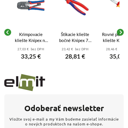
e s
Krimpovacie
Štikacie kliešte
Rovné polkru
25
kliešte Knipex na
bočné Knipex 70
kliešte Knipe
m)
konektory
02 160 (Vanádová
06 160 VDE 
27,03 € bez DPH
23,42 € bez DPH
28,46 € bez 
RJ11/12/45 (97
oceľ) - 160 mm
mm) -
33,25 €
28,81 €
35,01 
51 10) - 190 mm
Chrómova
Odoberať newsletter
Vložte svoj e-mail a my Vám budeme zasielať informácie
o nových produktoch na našom e-shope.