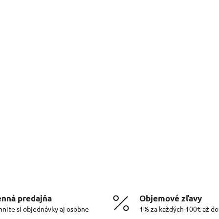
nná predajňa
Objemové zľavy
hnite si objednávky aj osobne
1% za každých 100€ až d