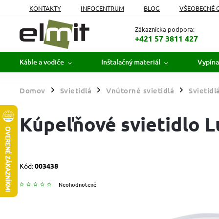
KONTAKTY
INFOCENTRUM
BLOG
VŠEOBECNÉ 
MOJA OBJEDNÁVKA
Zákaznícka podpora:
+421 57 3811 427
Káble a vodiče
Inštalačný materiál
Vypína
Domov
Svietidlá
Vnútorné svietidlá
Svietidl
/
/
/
Kúpeľňové svietidlo Lu
Kód:
003438
Neohodnotené