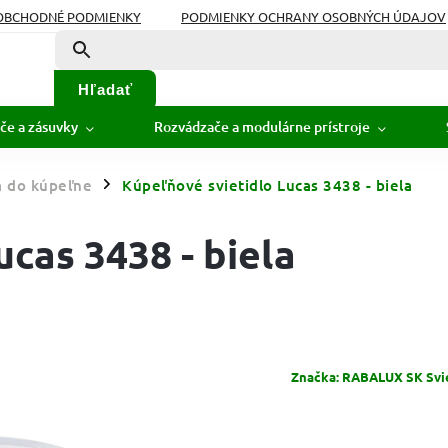
OBCHODNÉ PODMIENKY
PODMIENKY OCHRANY OSOBNÝCH ÚDAJOV
Hľadať
če a zásuvky
Rozvádzače a modulárne prístroje
á do kúpeľne
Kúpeľňové svietidlo Lucas 3438 - biela
/
cas 3438 - biela
Značka:
RABALUX SK Sviet