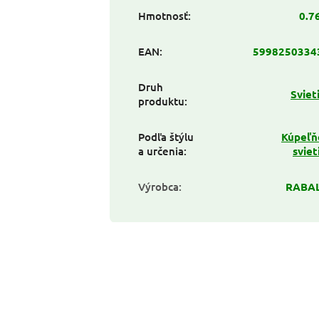
Hmotnosť
:
0.7
EAN
:
5998250334
Druh
Sviet
produktu
:
Podľa štýlu
Kúpeľň
a určenia
:
sviet
Výrobca
:
RABA