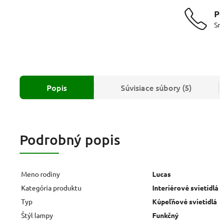
P
S
Popis
Súvisiace súbory (5)
Podrobný popis
Meno rodiny
Lucas
Kategória produktu
Interiérové svietidlá
Typ
Kúpeľňové svietidlá
Štýl lampy
Funkčný