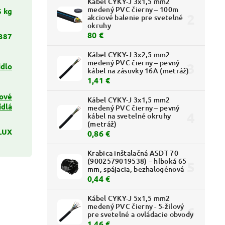
Kábel CYKY-J 3x1,5 mm2
medený PVC čierny – 100m
6 kg
akciové balenie pre svetelné
okruhy
80 €
387
Kábel CYKY-J 3x2,5 mm2
medený PVC čierny – pevný
idlo
kábel na zásuvky 16A (metráž)
1,41 €
ové
Kábel CYKY-J 3x1,5 mm2
idlá
medený PVC čierny – pevný
kábel na svetelné okruhy
(metráž)
LUX
0,86 €
Krabica inštalačná ASDT 70
(9002579019538) – hlboká 65
mm, spájacia, bezhalogénová
0,44 €
Kábel CYKY-J 5x1,5 mm2
medený PVC čierny - 5-žilový
pre svetelné a ovládacie obvody
1,46 €