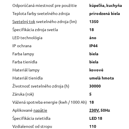
Odporúčaná miestnosť pre použitie
kúpeľňa, kuchyňa
Teplota farby svetelného zdroja
prirodzená biela
Svetelný tok
svetelného zdroja (lm)
1350
Špecifikácia zdroja svetla
18
LED technológia
áno
IP ochrana
IP44
Farba lampy
biela
Farba tienidla
biela
Materiál lampy
kovové
Materiál tienidla
umelá hmota
Životnosť svetelného zdroja (h)
30000
Záruka (rok)
5
Vážená spotreba energie (kwh / 1000 Ah)
18
Aplikované
napätie
230V
, 50Hz
Špecifikácia svietidla
LED 18
Vzdialenosť od stropu
110