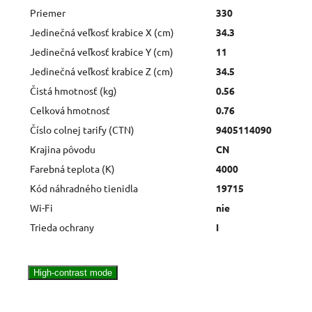
Priemer
330
Jedinečná veľkosť krabice X (cm)
34.3
Jedinečná veľkosť krabice Y (cm)
11
Jedinečná veľkosť krabice Z (cm)
34.5
Čistá hmotnosť (kg)
0.56
Celková hmotnosť
0.76
Číslo colnej tarify (CTN)
9405114090
Krajina pôvodu
CN
Farebná teplota (K)
4000
Kód náhradného tienidla
19715
Wi-Fi
nie
Trieda ochrany
I
High-contrast mode