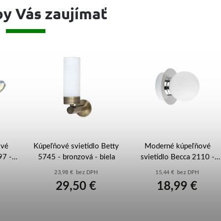
y Vás zaujímať
ové
Kúpeľňové svietidlo Betty
Moderné kúpeľňové
97 -
5745 - bronzová - biela
svietidlo Becca 2110 -
chrómová - biela
23,98 € bez DPH
15,44 € bez DPH
29,50 €
18,99 €