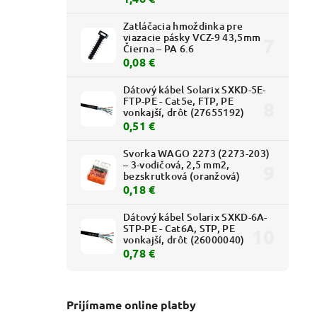
Zatláčacia hmoždinka pre
viazacie pásky VCZ-9 43,5mm
Čierna – PA 6.6
0,08 €
Dátový kábel Solarix SXKD-5E-
FTP-PE - Cat5e, FTP, PE
vonkajší, drôt (27655192)
0,51 €
Svorka WAGO 2273 (2273-203)
– 3-vodičová, 2,5 mm2,
bezskrutková (oranžová)
0,18 €
Dátový kábel Solarix SXKD-6A-
STP-PE - Cat6A, STP, PE
vonkajší, drôt (26000040)
0,78 €
Prijímame online platby