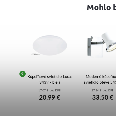
Mohlo b
vietidlo
Kúpeľňové svietidlo Lucas
Moderné kúpeľň
I. biele 1x
3439 - biela
svietidlo Steve 54
1500
biela
ez DPH
17,07 € bez DPH
27,24 € bez DPH
0 €
20,99 €
33,50 €