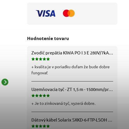
Hodnotenie tovaru
Zvodič prepätia KIWA PO I 3 E 280V/7kA B+C+D (T1+T2+T3) 3P - 81.201
+ kvalita je v poriadku dufam že bude dobre
fungovať
Moderné kúpeľňové
Moderné kúpeľňové
Uzemňovacia tyč - ZT 1,5 m - 1500mm/pr.25mm - Fe/Zn - f712112
svietidlo Becca 2111 -
svietidlo Levon 2114 -
chrómová - biela
chrómová - biela
26,42 € bez DPH
28,45 € bez DPH
+ Je to zinkovaná tyč, vyzerá dobre.
32,50 €
34,99 €
Dátový kábel Solarix SXKD-6-FTP-LSOH - Cat6, FTP, LSOH, drôt (26000005)