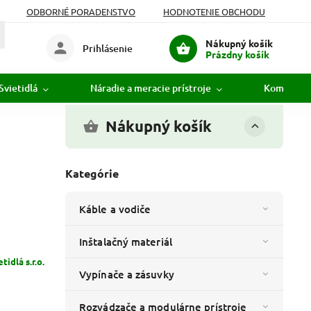
ODBORNÉ PORADENSTVO
HODNOTENIE OBCHODU
Nákupný košík
Prihlásenie
Prázdny košík
Svietidlá
Náradie a meracie prístroje
Komunikác
Nákupný košík
Kategórie
Káble a vodiče
Inštalačný materiál
idlá s.r.o.
Vypínače a zásuvky
Rozvádzače a modulárne prístroje