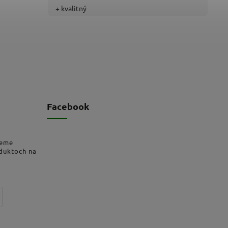
+ kvalitný
Facebook
deme
oduktoch na