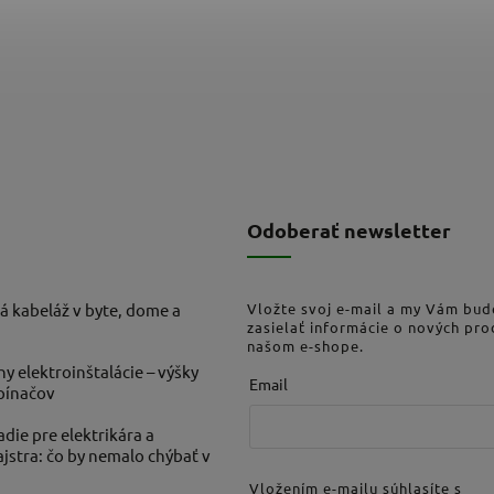
Odoberať newsletter
á kabeláž v byte, dome a
Vložte svoj e-mail a my Vám bu
zasielať informácie o nových pr
našom e-shope.
ny elektroinštalácie – výšky
Email
ypínačov
die pre elektrikára a
stra: čo by nemalo chýbať v
Vložením e-mailu súhlasíte s