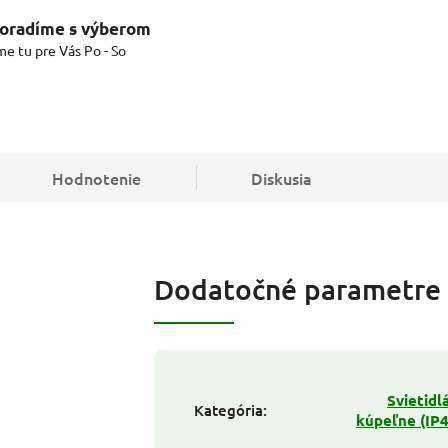
oradíme s výberom
me tu pre Vás Po - So
Hodnotenie
Diskusia
Dodatočné parametre
Svietidl
Kategória
:
kúpeľne (IP