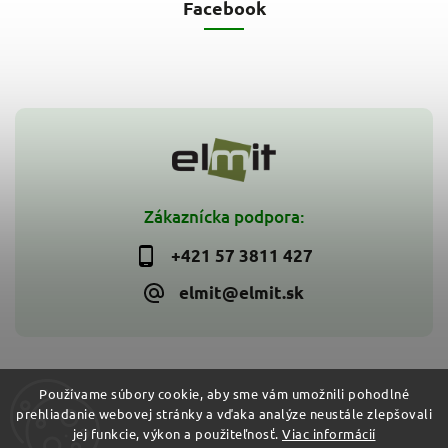
Facebook
Zákaznícka podpora:
+421 57 3811 427
elmit@elmit.sk
Používame súbory cookie, aby sme vám umožnili pohodlné
prehliadanie webovej stránky a vďaka analýze neustále zlepšovali
Copyright 2026
ELMIT - Elektroinštalačný materiál, svietidlá
.
jej funkcie, výkon a použiteľnosť.
Viac informácií
Všetky práva vyhradené.