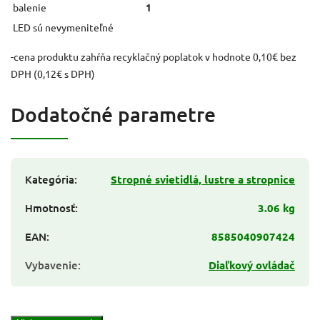
balenie
1
LED sú nevymeniteľné
-cena produktu zahŕňa recyklačný poplatok v hodnote 0,10€ bez
DPH (0,12€ s DPH)
Dodatočné parametre
Kategória
:
Stropné svietidlá, lustre a stropnice
Hmotnosť
:
3.06 kg
EAN
:
8585040907424
Vybavenie
:
Diaľkový ovládač