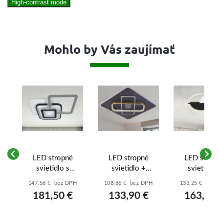
High-contrast mode
Mohlo by Vás zaujímať
LED stropné
LED stropné
LED strop
svietidlo s
svietidlo +
svietidlo 
diaľkovým
diaľkový ovládač
diaľkový
H
147,56 € bez DPH
108,86 € bez DPH
133,25 € bez
 -
ovládačom 105W
90W - J1326/B
ovládačom 7
181,50 €
133,90 €
163,90
- J1339/W
TA1315/