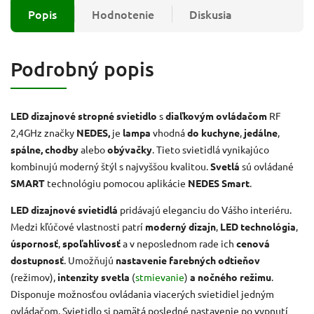
Popis
Hodnotenie
Diskusia
Podrobný popis
LED dizajnové stropné svietidlo
s
diaľkovým ovládačom
RF
2,4GHz značky
NEDES,
je
lampa
vhodná
do kuchyne
,
jedálne
,
spálne, chodby
alebo
obývačky
. Tieto svietidlá vynikajúco
kombinujú moderný štýl s najvyššou kvalitou.
Svetlá
sú ovládané
SMART
technológiu pomocou aplikácie
NEDES Smart
.
LED
dizajnové svietidlá
pridávajú eleganciu do Vášho interiéru.
Medzi kľúčové vlastnosti patrí
moderný dizajn
,
LED technológia
,
úspornosť
,
spoľahlivosť
a v neposlednom rade ich
cenová
dostupnosť
. Umožňujú
nastavenie farebných odtieňov
(režimov),
intenzity svetla
(
stmievanie
)
a nočného režimu
.
Disponuje možnosťou ovládania viacerých svietidiel jedným
ovládačom. Svietidlo si pamätá posledné nastavenie po vypnutí