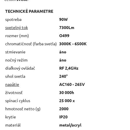
TECHNICKÉ PARAMETRE
spotreba
90W
svetelný tok
7300Lm
rozmer (mm)
O499
chromatičnosť (farba svetla)
3000K - 6500K
stmievanie
áno
nočný režim
áno
diaľkový ovládač
RF 2,4GHz
uhol svetla
240°
napätie
AC160 - 265V
životnosť
30 000h
spínací cyklus
25 000 x
hmotnosť netto (g)
2000
krytie
IP20
materiál
metal/acryl