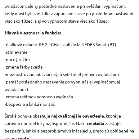
ovládačom, ale aj posledné nastavenie pri ovládaní vypínačom,
kedy musí byť svietidlo v zapnutom stave po poslednom nastavení
viac ako 10sec. a aj vo vypnutom stave viac ako 10sec.
Hlavné vlastnosti a funkcie:
-diaľkový ovládač RF 2,4GHz + aplikácia NEDES Smart (BT)
-stmievanie
-nočný režim
-zmena farby svetla
-možnosť ovládania viacerých svietidiel jedným ovládačom
-pamäť posledného nastavenia po vypnutí ( aj vypínačom, aj
ovládačom )
-zmena režimov pomocou vypínača
-bezpečná a ľahká montáž
Široká ponuka obsahuje
najkvalitnejšie osvetlenie
, ktoré je
zároveň energeticky najúspornejšie. Naše
svietidlá
zaisťujú
bezpečnú, ľahkú a bezproblémovú inštaláciu, preto sú obľúbené na
celom
svete
.