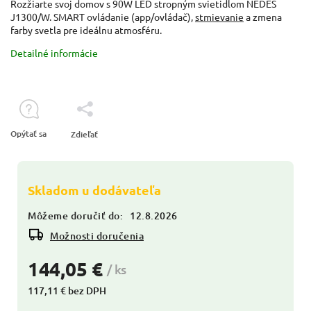
Rozžiarte svoj domov s 90W LED stropným svietidlom NEDES
J1300/W. SMART ovládanie (app/ovládač),
stmievanie
a zmena
farby svetla pre ideálnu atmosféru.
Detailné informácie
Opýtať sa
Zdieľať
Skladom u dodávateľa
Môžeme doručiť do:
12.8.2026
Možnosti doručenia
144,05 €
/ ks
117,11 € bez DPH