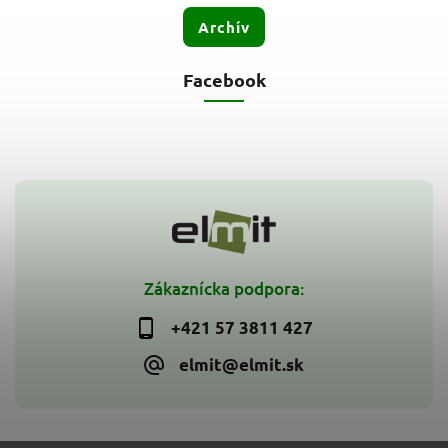
Archív
Facebook
Zákaznícka podpora:
+421 57 3811 427
elmit@elmit.sk