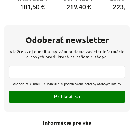
 -
ovládačom 105W
ovládačom 110W
ovládačom 
181,50 €
219,40 €
223,40
- J1339/W
- J3355/W
- J3355/
Odoberať newsletter
Vložte svoj e-mail a my Vám budeme zasielať informácie
o nových produktoch na našom e-shope.
Vložením e-mailu súhlasíte s
podmienkami ochrany osobných údajov
Prihlásiť sa
Informácie pre vás