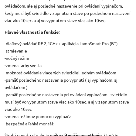
ovládačom, ale aj posledné nastavenie pri ovládaní vypínačom,
kedy musí byť svietidlo v zapnutom stave po poslednom nastavení
viac ako 10sec. a aj vo vypnutom stave viac ako 10sec.
Hlavné vlastnosti a funkcie:
-diaľkový ovládač RF 2,4GHz + aplikácia LampSmart Pro (BT)
-stmievanie
-nočný režim
-zmena farby svetla
-možnosť ovládania viacerých svietidiel jedným ovládačom
-pamäť posledného nastavenia po vypnutí ( aj vypínačom, aj
ovládačom )
-pamäť posledného nastavenia pri ovládaní vypínačom - svietidlo
musí byť vo vypnutom stave viac ako 10sec. a aj v zapnutom stave
viac ako 10sec
-zmena režimov pomocou vypínača
-bezpečná a ľahká montáž
Široká ponuka obsahuje
najkvalitnejšie osvetlenie
, ktoré je