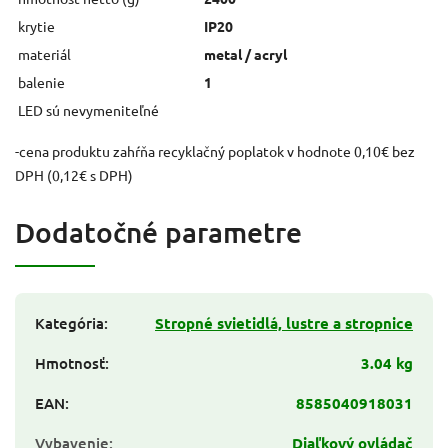
krytie
IP20
materiál
metal / acryl
balenie
1
LED sú nevymeniteľné
-cena produktu zahŕňa recyklačný poplatok v hodnote 0,10€ bez
DPH (0,12€ s DPH)
Dodatočné parametre
Kategória
:
Stropné svietidlá, lustre a stropnice
Hmotnosť
:
3.04 kg
EAN
:
8585040918031
Vybavenie
:
Diaľkový ovládač