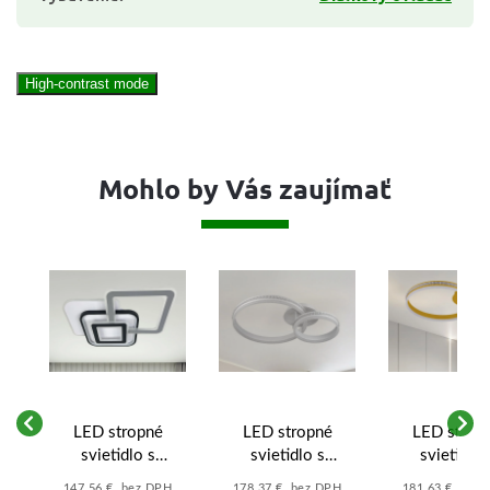
High-contrast mode
Mohlo by Vás zaujímať
LED stropné
LED stropné
LED strop
svietidlo s
svietidlo s
svietidlo 
diaľkovým
diaľkovým
diaľkový
H
147,56 € bez DPH
178,37 € bez DPH
181,63 € bez