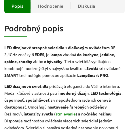
Popis
Hodnotenie
Diskusia
Podrobný popis
LED dizajnové stropné svietidlo
s
diaľkovým ovládačom
RF
2,4GHz značky
NEDES,
je
lampa
vhodná
do kuchyne
,
jedálne
,
spálne, chodby
alebo
obývačky
. Tieto svietidlá vynikajúco
kombinujú moderný štýl s najvyššou kvalitou.
Svetlá
sú ovládané
SMART
technológiu pomocou aplikácie
LampSmart PRO
.
LED
dizajnové svietidlá
pridávajú eleganciu do Vášho interiéru.
Medzi kľúčové vlastnosti patrí
moderný dizajn
,
LED technológia
,
úspornosť
,
spoľahlivosť
a v neposlednom rade ich
cenová
dostupnosť
. Umožňujú
nastavenie farebných odtieňov
(režimov),
intenzity svetla
(
stmievanie
)
a nočného režimu
.
Disponuje možnosťou ovládania viacerých svietidiel jedným
ovládačom. Svietidlo si pamätá posledné nastavenie po vypnutí