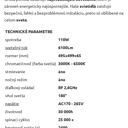
zároveň energeticky najúspornejšie. Naše
svietidlá
zaisťujú
bezpečnú, ľahkú a bezproblémovú inštaláciu, preto sú obľúbené na
celom
svete
.
TECHNICKÉ PARAMETRE
spotreba
110W
svetelný tok
6100Lm
rozmer (mm)
495x499x65
chromatičnosť (farba svetla)
3000K - 6500K
stmievanie
áno
nočný režim
áno
diaľkový ovládač
RF 2,4GHz
uhol svetla
180°
napätie
AC170 - 265V
životnosť
30 000h
spínací cyklus
25 000 x
hmotnosť netto (g)
2400