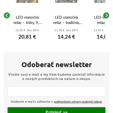
LED vianočná
LED vianočná
LED vianoč
reťaz – šišky, 9,8
reťaz – tradičná,
reťaz, 8 m
m, vonkajšia aj
26,85 m, vonkajšia
vonkajšia 
16,92 € bez DPH
11,58 € bez DPH
11,41 € bez 
vnútorná, teplá
aj vnútorná,
vnútorná,
20,81 €
14,24 €
14,03 
biela, programy -
multicolor -
multicolor, ča
vač
D5ZW01
D4AM13
- D4AM0
Odoberať newsletter
Vložte svoj e-mail a my Vám budeme zasielať informácie
o nových produktoch na našom e-shope.
Vložením e-mailu súhlasíte s
podmienkami ochrany osobných údajov
Prihlásiť sa