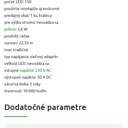
počet LED: 150
použitie: vonkajšie aj vnútorné
predajný obal: 1 ks, krabica
pre výšku stromu: neuvádza sa
príkon
: 3,6 W
produkt: reťaz
rozmer: 22,35 m
tvar: tradičné
typ napájania: sieťový adaptér
veľkosť LED: neuvádza sa
vstupné
napätie
:
230 V AC
výstupné napätie: 30 V DC
záručná doba: 2 roky
životnosť: 10 000 hodín
Dodatočné parametre