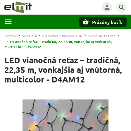
Prázdny košík
Hľadať
Domov
Svietidlá
Vianočné osvetlenie 🎄
Svetelné reťaze
/
/
/
/
LED vianočná reťaz – tradičná, 22,35 m, vonkajšia aj vnútorná,
multicolor - D4AM12
LED vianočná reťaz – tradičná,
22,35 m, vonkajšia aj vnútorná,
multicolor - D4AM12