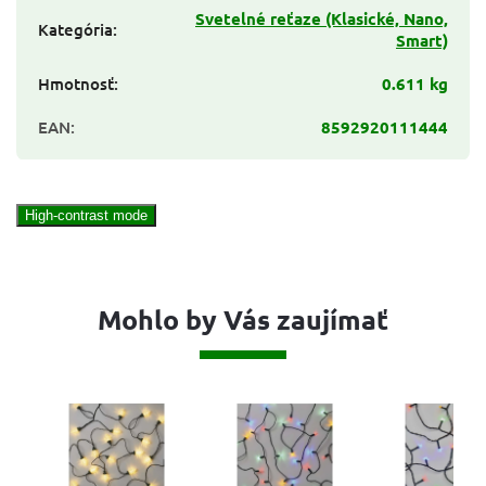
Svetelné reťaze (Klasické, Nano,
Kategória
:
Smart)
Hmotnosť
:
0.611 kg
EAN
:
8592920111444
High-contrast mode
Mohlo by Vás zaujímať