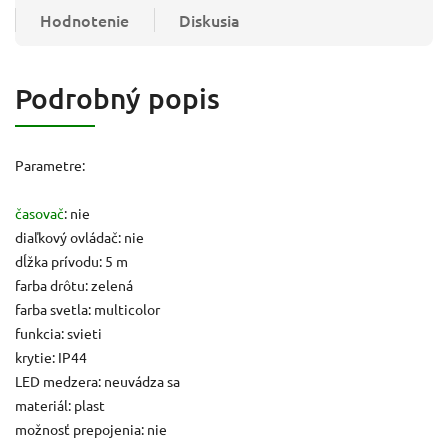
Hodnotenie
Diskusia
Podrobný popis
Parametre:
časovač
: nie
diaľkový ovládač: nie
dĺžka prívodu: 5 m
farba drôtu: zelená
farba svetla: multicolor
funkcia: svieti
krytie: IP44
LED medzera: neuvádza sa
materiál: plast
možnosť prepojenia: nie