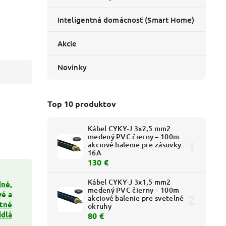
Inteligentná domácnosť (Smart Home)
Akcie
Novinky
Top 10 produktov
Kábel CYKY-J 3x2,5 mm2
medený PVC čierny – 100m
akciové balenie pre zásuvky
16A
130 €
Kábel CYKY-J 3x1,5 mm2
dné,
medený PVC čierny – 100m
vé a
akciové balenie pre svetelné
tné
okruhy
idlá
80 €