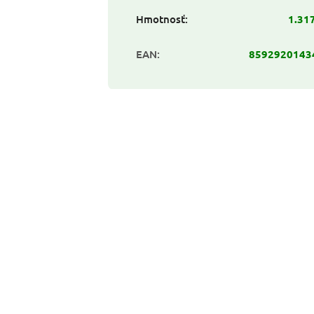
Hmotnosť
:
1.31
EAN
:
8592920143