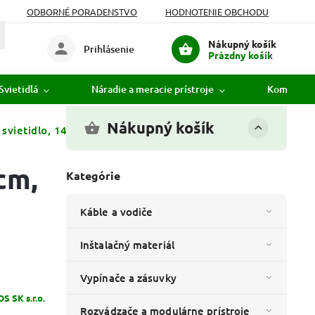
ODBORNÉ PORADENSTVO
HODNOTENIE OBCHODU
Nákupný košík
Prihlásenie
Prázdny košík
Svietidlá
Náradie a meracie prístroje
Komunikác
Nákupný košík
svietidlo, 14 x 14 x 50 cm, 1 x E27, 15 W - ZGC0A0P
cm,
Kategórie
Káble a vodiče
Inštalačný materiál
Vypínače a zásuvky
S SK s.r.o.
Rozvádzače a modulárne prístroje