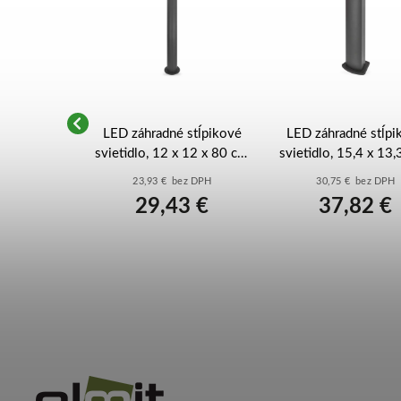
lampa 3W /
LED záhradné stĺpikové
LED záhradné stĺpi
 - LGL321
svietidlo, 12 x 12 x 80 cm,
svietidlo, 15,4 x 13,
1 x E27, 15 W -
cm, 1 x E27, 25 
ez DPH
23,93 € bez DPH
30,75 € bez DPH
ZGA0C0P
ZGL0C0P
0 €
29,43 €
37,82 €