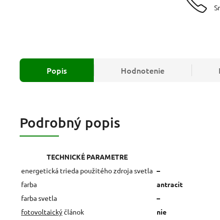
S
Popis
Hodnotenie
Podrobný popis
TECHNICKÉ PARAMETRE
energetická trieda použitého zdroja svetla
–
farba
antracit
farba svetla
–
fotovoltaický
článok
nie