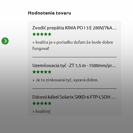
Hodnotenie tovaru
Zvodič prepätia KIWA PO I 3 E 280V/7kA B+C+D (T1+T2+T3) 3P - 81.201
+ kvalita je v poriadku dufam že bude dobre
LED záhradné stĺpikové
LED záhradné stĺpikové
fungovať
svietidlo, 15,3 x 13,3 x 45
svietidlo, 12 x 12 x 80 cm,
cm, 1 x E27, 25 W -
12,5 W, teplá bílá -
26,59 € bez DPH
34,57 € bez DPH
ZGL0A0P
ZGE0C4L
Uzemňovacia tyč - ZT 1,5 m - 1500mm/pr.25mm - Fe/Zn - f712112
32,70 €
42,52 €
+ Je to zinkovaná tyč, vyzerá dobre.
Dátový kábel Solarix SXKD-6-FTP-LSOH - Cat6, FTP, LSOH, drôt (26000005)
+ kvalitný