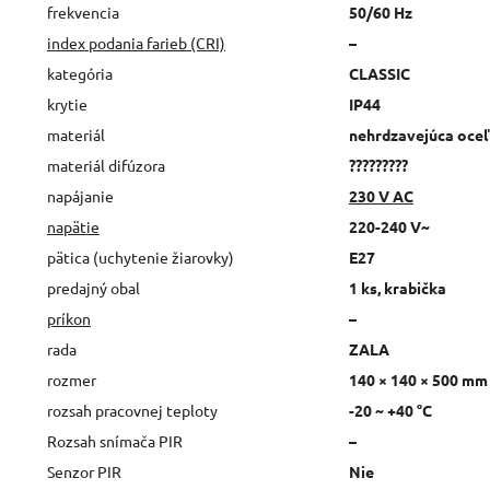
frekvencia
50/60 Hz
index podania farieb (CRI)
–
kategória
CLASSIC
krytie
IP44
materiál
nehrdzavejúca oceľ
materiál difúzora
?????????
napájanie
230 V AC
napätie
220-240 V~
pätica (uchytenie žiarovky)
E27
predajný obal
1 ks, krabička
príkon
–
rada
ZALA
rozmer
140 × 140 × 500 mm
rozsah pracovnej teploty
-20 ~ +40 °C
Rozsah snímača PIR
–
Senzor PIR
Nie