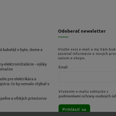
Odoberať newsletter
á kabeláž v byte, dome a
Vložte svoj e-mail a my Vám bu
zasielať informácie o nových pr
našom e-shope.
ny elektroinštalácie – výšky
Email
ypínačov
die pre elektrikára a
stra: čo by nemalo chýbať v
Vložením e-mailu súhlasíte s
podmienkami ochrany osobných úd
peľne a vlhkých priestorov
Prihlásiť sa