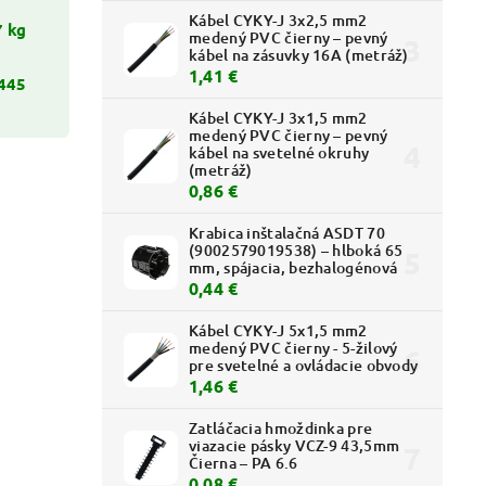
Kábel CYKY-J 3x2,5 mm2
7 kg
medený PVC čierny – pevný
kábel na zásuvky 16A (metráž)
1,41 €
445
Kábel CYKY-J 3x1,5 mm2
medený PVC čierny – pevný
kábel na svetelné okruhy
(metráž)
0,86 €
Krabica inštalačná ASDT 70
(9002579019538) – hlboká 65
mm, spájacia, bezhalogénová
0,44 €
Kábel CYKY-J 5x1,5 mm2
medený PVC čierny - 5-žilový
pre svetelné a ovládacie obvody
1,46 €
Zatláčacia hmoždinka pre
viazacie pásky VCZ-9 43,5mm
Čierna – PA 6.6
0,08 €