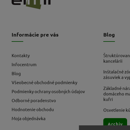
Informácie pre vás
Blog
Kontakty
Štruktúrovan
kancelárii
Infocentrum
Inštalačné zó
Blog
zásuviek a v
Všeobecné obchodné podmienky
Základné nára
Podmienky ochrany osobných údajov
domáceho maj
kufri
Odborné poradenstvo
Hodnotenie obchodu
Osvetlenie kú
Moja objednávka
Archív