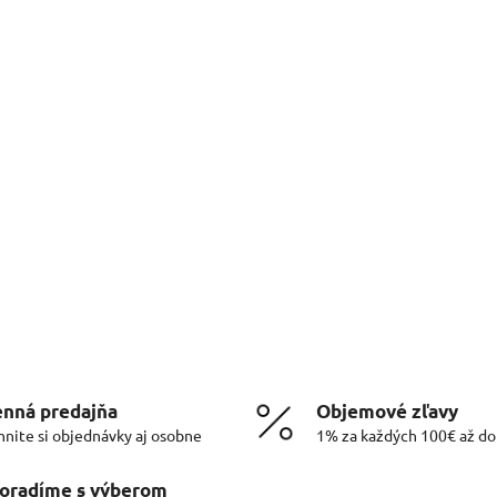
nná predajňa
Objemové zľavy
hnite si objednávky aj osobne
1% za každých 100€ až d
oradíme s výberom