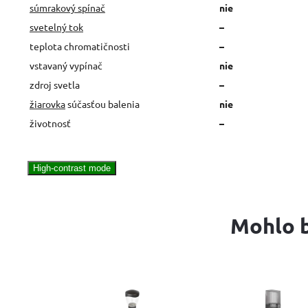
súmrakový spínač
nie
svetelný tok
–
teplota chromatičnosti
–
vstavaný vypínač
nie
zdroj svetla
–
žiarovka
súčasťou balenia
nie
životnosť
–
High-contrast mode
Mohlo b