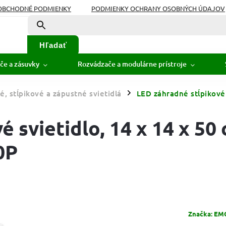
OBCHODNÉ PODMIENKY
PODMIENKY OCHRANY OSOBNÝCH ÚDAJOV
Hľadať
če a zásuvky
Rozvádzače a modulárne prístroje
, stĺpikové a zápustné svietidlá
LED záhradné stĺpikové 
/
 svietidlo, 14 x 14 x 50 
0P
Značka:
EMO