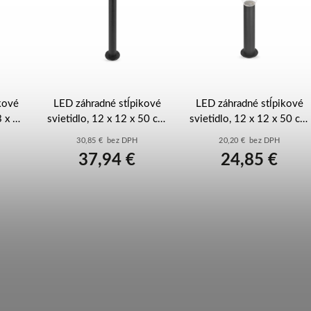
kové
LED záhradné stĺpikové
LED záhradné stĺpikové
3 x 75
svietidlo, 12 x 12 x 50 cm,
svietidlo, 12 x 12 x 50 cm,
W -
12,5 W, teplá bílá -
1 x E27, 15 W -
30,85 € bez DPH
20,20 € bez DPH
ZGE0A4L
ZGA0A0P
37,94 €
24,85 €