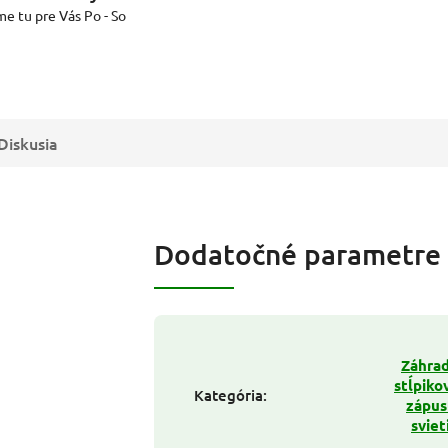
me tu pre Vás Po - So
Diskusia
Dodatočné parametre
Záhra
stĺpiko
Kategória
:
zápus
sviet