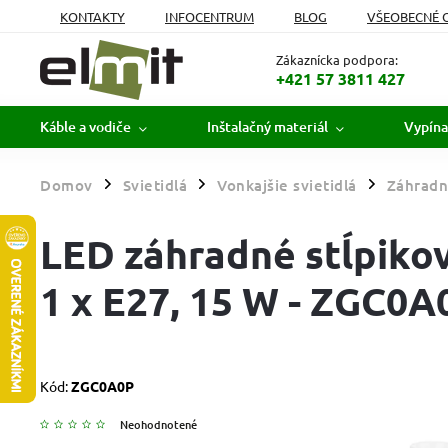
KONTAKTY
INFOCENTRUM
BLOG
VŠEOBECNÉ 
MOJA OBJEDNÁVKA
Zákaznícka podpora:
+421 57 3811 427
Káble a vodiče
Inštalačný materiál
Vypína
Domov
Svietidlá
Vonkajšie svietidlá
Záhradné
/
/
/
LED záhradné stĺpikové
1 x E27, 15 W - ZGC0A
Kód:
ZGC0A0P
Neohodnotené