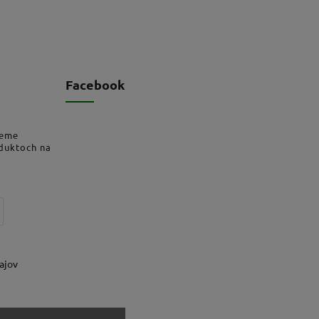
Facebook
deme
oduktoch na
ajov