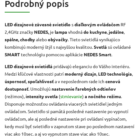
Podrobný popis
LED dizajnové závesné svietidlo
s
diaľkovým ovládačom
RF
2,4GHz značky
NEDES,
je
lampa
vhodná
do kuchyne
,
jedálne
,
spálne, chodby
alebo
obývačky
. Tieto svietidlá vynikajúco
kombinujú moderný štýl s najvyššou kvalitou.
Svetlá
sú ovládané
SMART
technológiu pomocou aplikácie
NEDES Smart
.
LED
dizajnové svietidlá
pridávajú eleganciu do Vášho interiéru.
Medzi kľúčové vlastnosti patrí
moderný dizajn
,
LED technológia
,
úspornosť
,
spoľahlivosť
a v neposlednom rade ich
cenová
dostupnosť
. Umožňujú
nastavenie farebných odtieňov
(režimov),
intenzity svetla
(
stmievanie
)
a nočného režimu
.
Disponuje možnosťou ovládania viacerých svietidiel jedným
ovládačom. Svietidlo si pamätá posledné nastavenie po vypnutí
ovládačom, ale aj posledné nastavenie pri ovládaní vypínačom,
kedy musí byť svietidlo v zapnutom stave po poslednom nastavení
viac ako 10sec. a aj vo vypnutom stave viac ako 10sec.