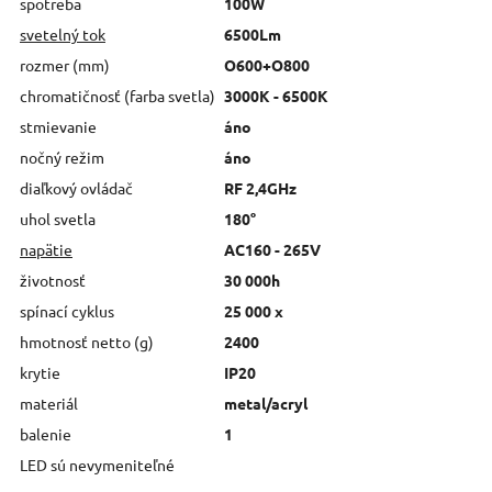
spotreba
100W
svetelný tok
6500Lm
rozmer (mm)
O600+O800
chromatičnosť (farba svetla)
3000K - 6500K
stmievanie
áno
nočný režim
áno
diaľkový ovládač
RF 2,4GHz
uhol svetla
180°
napätie
AC160 - 265V
životnosť
30 000h
spínací cyklus
25 000 x
hmotnosť netto (g)
2400
krytie
IP20
materiál
metal/acryl
balenie
1
LED sú nevymeniteľné