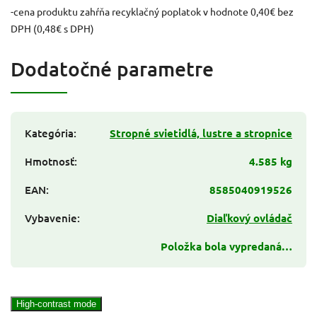
-cena produktu zahŕňa recyklačný poplatok v hodnote 0,40€ bez
DPH (0,48€ s DPH)
Dodatočné parametre
Kategória
:
Stropné svietidlá, lustre a stropnice
Hmotnosť
:
4.585 kg
EAN
:
8585040919526
Vybavenie
:
Diaľkový ovládač
Položka bola vypredaná…
High-contrast mode