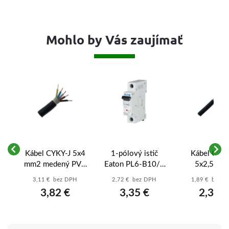
Mohlo by Vás zaujímať
Kábel CYKY-J 5x4
1-pólový istič
Kábel CYKY
mm2 medený PVC
Eaton PL6-B10/1
5x2,5 mm
čierny - 5-žilový
10A B 6kA
medený P
3,11 € bez DPH
2,72 € bez DPH
1,89 € bez 
vý
prívod pre
(286519) – xPole
čierny - 5-ži
3,82 €
3,35 €
2,33 €
k
výkonné varné
Moeller
prívod pre v
dosky a stroje
dosky a zás