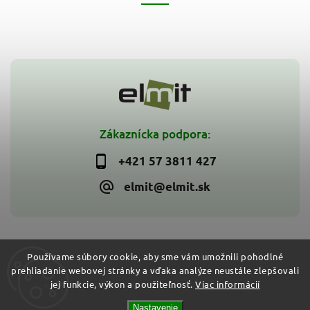
Zákaznícka podpora:
+421 57 3811 427
elmit@elmit.sk
Používame súbory cookie, aby sme vám umožnili pohodlné
prehliadanie webovej stránky a vďaka analýze neustále zlepšovali
Copyright 2026
ELMIT - Elektroinštalačný materiál, svietidlá
.
jej funkcie, výkon a použiteľnosť.
Viac informácií
Všetky práva vyhradené.
Vytvořil
Shoptet
| Design
Shoptak.cz
Nastavenie