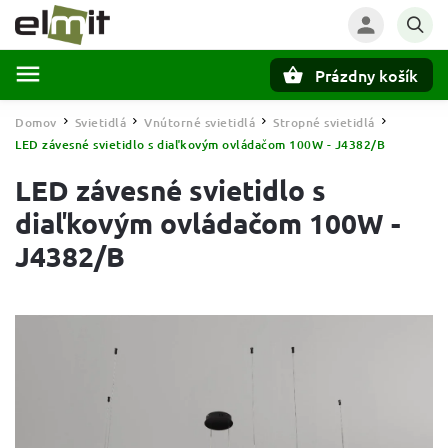
Prázdny košík
Hľadať
Domov
Svietidlá
Vnútorné svietidlá
Stropné svietidlá
/
/
/
/
LED závesné svietidlo s diaľkovým ovládačom 100W - J4382/B
LED závesné svietidlo s
diaľkovým ovládačom 100W -
J4382/B