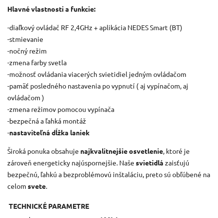
Hlavné vlastnosti a funkcie:
-diaľkový ovládač RF 2,4GHz + aplikácia NEDES Smart (BT)
-stmievanie
-nočný režim
-zmena farby svetla
-možnosť ovládania viacerých svietidiel jedným ovládačom
-pamäť posledného nastavenia po vypnutí ( aj vypínačom, aj
ovládačom )
-zmena režimov pomocou vypínača
-bezpečná a ľahká montáž
-
nastaviteľná dĺžka laniek
Široká ponuka obsahuje
najkvalitnejšie osvetlenie
, ktoré je
zároveň energeticky najúspornejšie. Naše
svietidlá
zaisťujú
bezpečnú, ľahkú a bezproblémovú inštaláciu, preto sú obľúbené na
celom
svete
.
TECHNICKÉ PARAMETRE