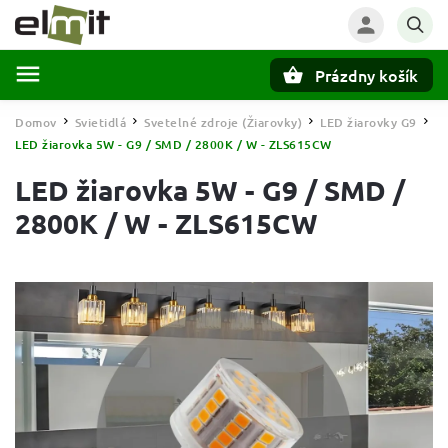
Prázdny košík
Hľadať
Domov
Svietidlá
Svetelné zdroje (Žiarovky)
LED žiarovky G9
/
/
/
/
LED žiarovka 5W - G9 / SMD / 2800K / W - ZLS615CW
LED žiarovka 5W - G9 / SMD /
2800K / W - ZLS615CW