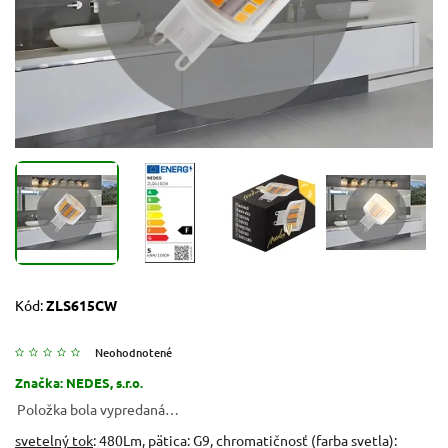
Kód:
ZLS615CW
Neohodnotené
Značka:
NEDES, s.r.o.
Položka bola vypredaná…
svetelný tok
: 480Lm, pätica: G9, chromatičnosť (farba svetla):