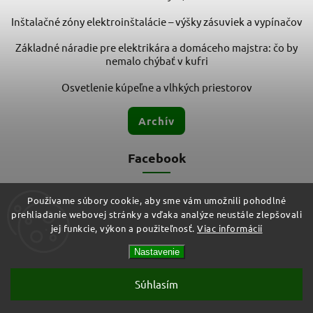
Inštalačné zóny elektroinštalácie – výšky zásuviek a vypínačov
Základné náradie pre elektrikára a domáceho majstra: čo by
nemalo chýbať v kufri
Osvetlenie kúpeľne a vlhkých priestorov
Archív
Facebook
Používame súbory cookie, aby sme vám umožnili pohodlné
prehliadanie webovej stránky a vďaka analýze neustále zlepšovali
jej funkcie, výkon a použiteľnosť.
Viac informácií
Nastavenie
Copyright 2026
ELMIT - Elektroinštalačný materiál, svietidlá
.
Všetky práva vyhradené.
Vytvořil
Shoptet
| Design
Shoptak.cz
Súhlasím