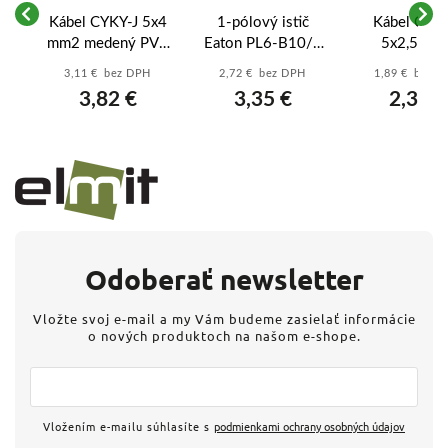
Kábel CYKY-J 5x4
1-pólový istič
Kábel CYKY
mm2 medený PVC
Eaton PL6-B10/1
5x2,5 mm
čierny - 5-žilový
10A B 6kA
medený P
3,11 € bez DPH
2,72 € bez DPH
1,89 € bez 
vý
prívod pre
(286519) – xPole
čierny - 5-ži
3,82 €
3,35 €
2,33 €
k
výkonné varné
Moeller
prívod pre v
dosky a stroje
dosky a zás
Odoberať newsletter
Vložte svoj e-mail a my Vám budeme zasielať informácie
o nových produktoch na našom e-shope.
Vložením e-mailu súhlasíte s
podmienkami ochrany osobných údajov