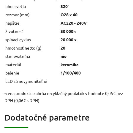
uhol svetla
320°
rozmer (mm)
O28 x 40
napätie
AC220 - 240V
životnosť
30 000h
spínací cyklus
20 000 x
hmotnosť netto (g)
20
stmievateľná
nie
materiál
keramika
balenie
1/100/400
LED sú nevymeniteľné
-cena produktu zahŕňa recyklačný poplatok v hodnote 0,05€ bez
DPH (0,06€ s DPH)
Dodatočné parametre