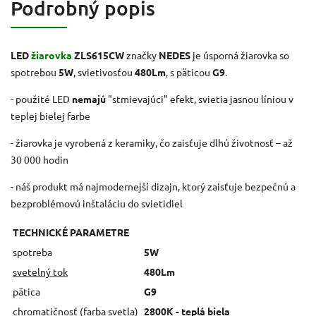
Podrobný popis
LED
žiarovka
ZLS615CW
značky
NEDES
je úsporná žiarovka so
spotrebou
5W
, svietivosťou
480Lm
, s päticou
G9
.
- použité LED
nemajú
"stmievajúci" efekt, svietia jasnou líniou v
teplej bielej farbe
- žiarovka je vyrobená z keramiky, čo zaisťuje dlhú životnosť – až
30 000 hodin
- náš produkt má najmodernejší dizajn, ktorý zaisťuje bezpečnú a
bezproblémovú inštaláciu do svietidiel
TECHNICKÉ PARAMETRE
spotreba
5W
svetelný tok
480Lm
pätica
G9
chromatičnosť (farba svetla)
2800K - teplá biela