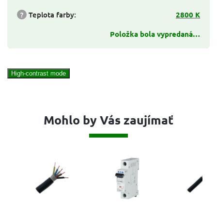
?
Teplota farby
:
2800 K
Položka bola vypredaná…
High-contrast mode
Mohlo by Vás zaujímať