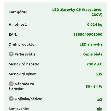
LED žiarovky G9 (kapsulové,
Kategória
:
230V)
Hmotnosť
:
0.024 kg
EAN
:
8585040905000
Druh produktu
:
LED žiarovka
?
Farba svetla
:
teplá biela
Menovité napätie
:
230V AC
Menovitý výkon
:
5 W
?
Náhrada za
50 - 64 W
žiarovku
:
?
Objímka/pätica
:
G9
Stmievanie
:
nie