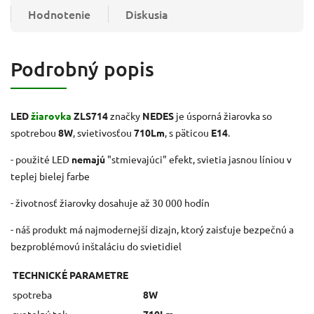
Hodnotenie
Diskusia
Podrobný popis
LED
žiarovka
ZLS714
značky
NEDES
je úsporná žiarovka so
spotrebou
8W
, svietivosťou
710Lm
, s päticou
E14
.
- použité LED
nemajú
"stmievajúci" efekt, svietia jasnou líniou v
teplej bielej farbe
- životnosť žiarovky dosahuje až 30 000 hodín
- náš produkt má najmodernejší dizajn, ktorý zaisťuje bezpečnú a
bezproblémovú inštaláciu do svietidiel
TECHNICKÉ PARAMETRE
spotreba
8W
svetelný tok
710Lm