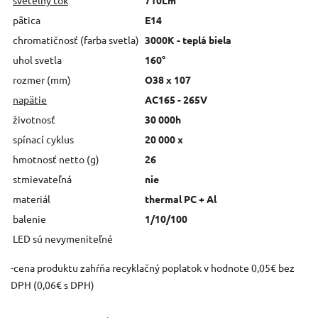
pätica
E14
chromatičnosť (farba svetla)
3000K - teplá biela
uhol svetla
160°
rozmer (mm)
O38 x 107
napätie
AC165 - 265V
životnosť
30 000h
spínací cyklus
20 000 x
hmotnosť netto (g)
26
stmievateľná
nie
materiál
thermal PC + Al
balenie
1/10/100
LED sú nevymeniteľné
-cena produktu zahŕňa recyklačný poplatok v hodnote 0,05€ bez
DPH (0,06€ s DPH)