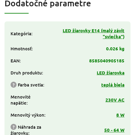
Dodatočné parametre
LED žiarovky E14 (malý závit
Kategória
:
"sviečka")
Hmotnosť
:
0.026 kg
EAN
:
8585040905185
Druh produktu
:
LED žiarovka
?
Farba svetla
:
teplá biela
Menovité
230V AC
napätie
:
Menovitý výkon
:
8 W
?
Náhrada za
50 - 64 W
žiarovku
: