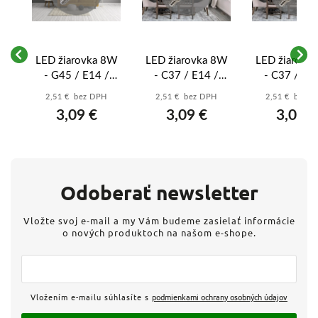
LED žiarovka 8W
LED žiarovka 8W
LED žiarovk
14
- G45 / E14 /
- C37 / E14 /
- C37 / E1
 /
SMD / 4000K -
SMD / 6500K -
SMD / 4000
2,51 € bez DPH
2,51 € bez DPH
2,51 € bez 
lna
ZLS824
ZLS704
ZLS724
3,09 €
3,09 €
3,09 €
3
Odoberať newsletter
Vložte svoj e-mail a my Vám budeme zasielať informácie
o nových produktoch na našom e-shope.
Vložením e-mailu súhlasíte s
podmienkami ochrany osobných údajov