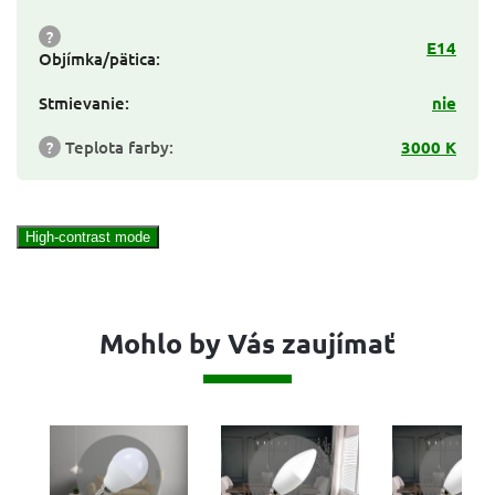
?
E14
Objímka/pätica
:
Stmievanie
:
nie
?
Teplota farby
:
3000 K
High-contrast mode
Mohlo by Vás zaujímať