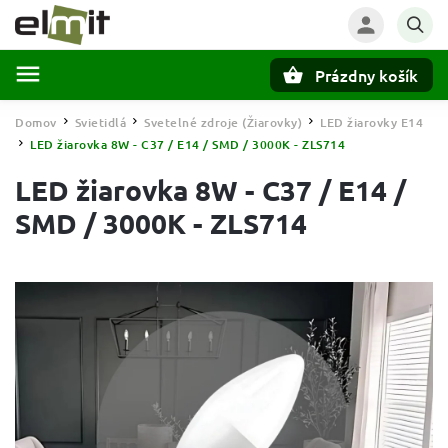
Prázdny košík
Hľadať
Domov
Svietidlá
Svetelné zdroje (Žiarovky)
LED žiarovky E14
/
/
/
LED žiarovka 8W - C37 / E14 / SMD / 3000K - ZLS714
/
LED žiarovka 8W - C37 / E14 /
SMD / 3000K - ZLS714