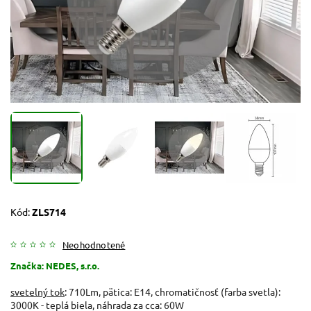
Kód:
ZLS714
Neohodnotené
Značka:
NEDES, s.r.o.
svetelný tok
: 710Lm, pätica: E14, chromatičnosť (farba svetla):
3000K - teplá biela, náhrada za cca: 60W